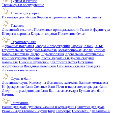
Туризм и фитнес
Тренажеры и оборудование
Товары для уборки
Инвентарь для уборки
Короби и хранение вещей
Бытовая химия
Текстиль
Домашний текстиль
Постельные принадлежности
Ткани и фурнитура
Шторы и карнизы
Ковры и коврики
Постельное белье
Стройматериалы
Дорожные покрытия
Заборы и огорождения
Кирпич, блоки, ЖБИ
Строительные расходные материалы
Металлопрокат
Изоляционные
материалы: тепло, гидро, шумоизоляция
Кровельные материалы и
комплектующие
Щебень, песок, керамзит и другие сыпучие
материалы
Смеси и грунтовки для строительства
Пожарное
оборудование
Фасадные материалы
Скобяные изделия
Опалубка
Ливневая канализация
Сауны и бани
Домашние сауны
Криосауны
Домашние хаммамы
Банные комплексы
Инфракрасные бани
Соляные бани
Печи и парогенераторы для бани
Двери и ограждения для бани
Банные аксессуары
Купели для бани
Камины
Сантехника
Ванны для дома
Душевые кабины и ограждения
Унитазы для дома
Раковины для ванны и кухни
Биде
Писсуары
Смесители для ванной и