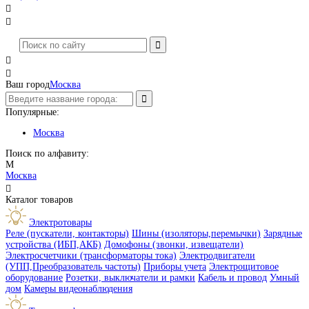




Ваш город
Москва
Популярные:
Москва
Поиск по алфавиту:
М
Москва

Каталог товаров
Электротовары
Реле (пускатели, контакторы)
Шины (изоляторы,перемычки)
Зарядные
устройства (ИБП,АКБ)
Домофоны (звонки, извещатели)
Электросчетчики (трансформаторы тока)
Электродвигатели
(УПП,Преобразователь частоты)
Приборы учета
Электрощитовое
оборудование
Розетки, выключатели и рамки
Кабель и провод
Умный
дом
Камеры видеонаблюдения