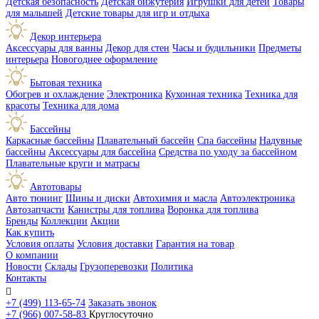
Детская безопасность
Детская бижутерия
Игрушки для детей
Товары
для малышей
Детские товары для игр и отдыха
Декор интерьера
Аксессуары для ванны
Декор для стен
Часы и будильники
Предметы
интерьера
Новогоднее оформление
Бытовая техника
Обогрев и охлаждение
Электроника
Кухонная техника
Техника для
красоты
Техника для дома
Бассейны
Каркасные бассейны
Плавательный бассейн
Спа бассейны
Надувные
бассейны
Аксессуары для бассейна
Средства по уходу за бассейном
Плавательные круги и матрасы
Автотовары
Авто тюнинг
Шины и диски
Автохимия и масла
Автоэлектроника
Автозапчасти
Канистры для топлива
Воронка для топлива
Бренды
Коллекции
Акции
Как купить
Условия оплаты
Условия доставки
Гарантия на товар
О компании
Новости
Склады
Грузоперевозки
Политика
Контакты

+7 (499) 113-65-74
Заказать звонок
+7 (966) 007-58-83
Круглосуточно