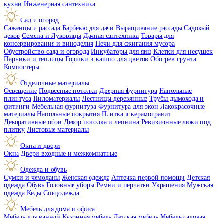
кухни
Инженерная сантехника
Сад и огород
Саженцы и рассада
Барбекю для дачи
Выращивание рассады
Садовый
декор
Семена и Луковицы
Дачная сантехника
Товары для
консервирования и виноделия
Печи для сжигания мусора
Обустройство сада и огорода
Инкубаторы для яиц
Клетки для несушек
Парники и теплицы
Горшки и кашпо для цветов
Обогрев грунта
Компостеры
Отделочные материалы
Освещение
Подвесные потолки
Дверная фурнитура
Напольные
плинтуса
Пиломатериалы
Лестницы деревянные
Трубы дымохода и
фитинги
Мебельная фурнитура
Фурнитура для окон
Лакокрасочные
материалы
Напольные покрытия
Плитка и керамогранит
Декоративные обои
Декор потолка и лепнина
Ревизионные люки под
плитку
Листовые материалы
Окна и двери
Окна
Двери входные и межкомнатные
Одежда и обувь
Сумки и чемоданы
Женская одежда
Аптечка первой помощи
Детская
одежда
Обувь
Головные уборы
Ремни и перчатки
Украшения
Мужская
одежда
Кеды
Спецодежда
Мебель для дома и офиса
Мебель для ванной
Кухонная мебель
Детская мебель
Мебель садовая