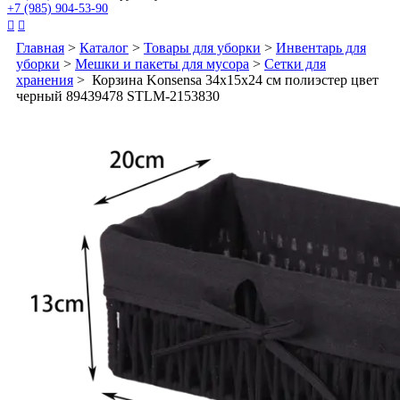
+7 (985) 904-53-90


Главная
>
Каталог
>
Товары для уборки
>
Инвентарь для
уборки
>
Мешки и пакеты для мусора
>
Сетки для
хранения
> Корзина Konsensa 34x15x24 см полиэстер цвет
черный 89439478 STLM-2153830