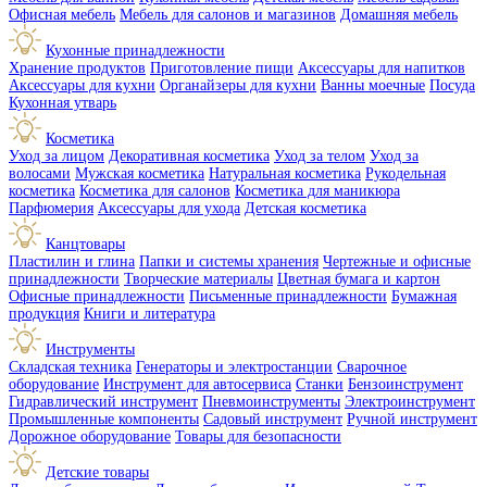
Офисная мебель
Мебель для салонов и магазинов
Домашняя мебель
Кухонные принадлежности
Хранение продуктов
Приготовление пищи
Аксессуары для напитков
Аксессуары для кухни
Органайзеры для кухни
Ванны моечные
Посуда
Кухонная утварь
Косметика
Уход за лицом
Декоративная косметика
Уход за телом
Уход за
волосами
Мужская косметика
Натуральная косметика
Рукодельная
косметика
Косметика для салонов
Косметика для маникюра
Парфюмерия
Аксессуары для ухода
Детская косметика
Канцтовары
Пластилин и глина
Папки и системы хранения
Чертежные и офисные
принадлежности
Творческие материалы
Цветная бумага и картон
Офисные принадлежности
Письменные принадлежности
Бумажная
продукция
Книги и литература
Инструменты
Складская техника
Генераторы и электростанции
Сварочное
оборудование
Инструмент для автосервиса
Станки
Бензоинструмент
Гидравлический инструмент
Пневмоинструменты
Электроинструмент
Промышленные компоненты
Садовый инструмент
Ручной инструмент
Дорожное оборудование
Товары для безопасности
Детские товары