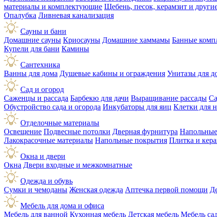
материалы и комплектующие
Щебень, песок, керамзит и друг
Опалубка
Ливневая канализация
Сауны и бани
Домашние сауны
Криосауны
Домашние хаммамы
Банные комп
Купели для бани
Камины
Сантехника
Ванны для дома
Душевые кабины и ограждения
Унитазы для д
Сад и огород
Саженцы и рассада
Барбекю для дачи
Выращивание рассады
Са
Обустройство сада и огорода
Инкубаторы для яиц
Клетки для 
Отделочные материалы
Освещение
Подвесные потолки
Дверная фурнитура
Напольные
Лакокрасочные материалы
Напольные покрытия
Плитка и кер
Окна и двери
Окна
Двери входные и межкомнатные
Одежда и обувь
Сумки и чемоданы
Женская одежда
Аптечка первой помощи
Д
Мебель для дома и офиса
Мебель для ванной
Кухонная мебель
Детская мебель
Мебель са