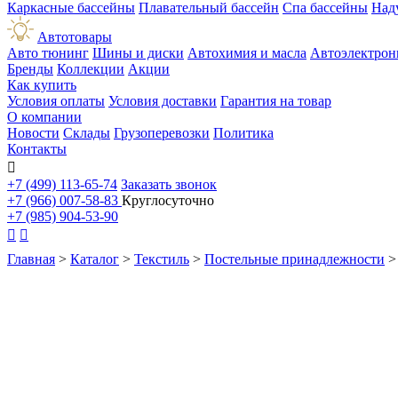
Каркасные бассейны
Плавательный бассейн
Спа бассейны
Над
Автотовары
Авто тюнинг
Шины и диски
Автохимия и масла
Автоэлектрон
Бренды
Коллекции
Акции
Как купить
Условия оплаты
Условия доставки
Гарантия на товар
О компании
Новости
Склады
Грузоперевозки
Политика
Контакты

+7 (499) 113-65-74
Заказать звонок
+7 (966) 007-58-83
Круглосуточно
+7 (985) 904-53-90


Главная
>
Каталог
>
Текстиль
>
Постельные принадлежности
>