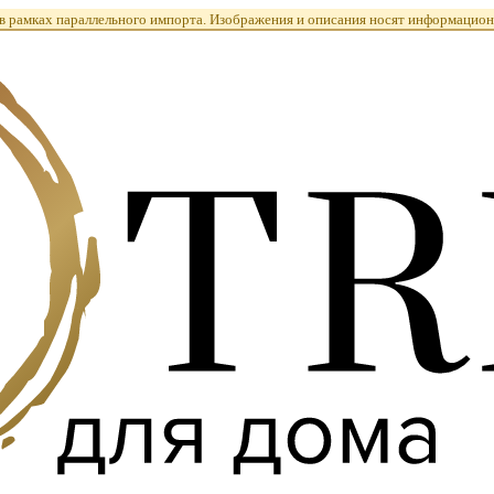
 рамках параллельного импорта. Изображения и описания носят информацион