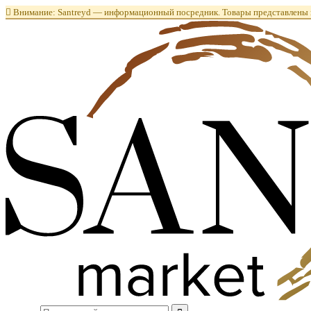

Внимание: Santreyd — информационный посредник. Товары представлены в