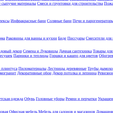
ие сыпучие материалы
Смеси и грунтовки для строительства
Пожа
лексы
Инфракрасные бани
Соляные бани
Печи и парогенераторы
ома
Раковины для ванны и кухни
Биде
Писсуары
Смесители для 
довый декор
Семена и Луковицы
Дачная сантехника
Товары для
несушек
Парники и теплицы
Горшки и кашпо для цветов
Обогрев
 плинтуса
Пиломатериалы
Лестницы деревянные
Трубы дымохо
амогранит
Декоративные обои
Декор потолка и лепнина
Ревизио
етская одежда
Обувь
Головные уборы
Ремни и перчатки
Украшен
довая
Офисная мебель
Мебель для салонов и магазинов
Домашняя