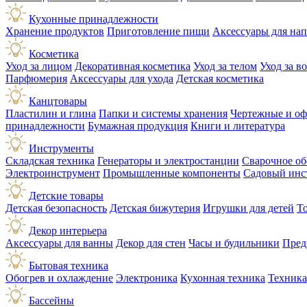
Кухонные принадлежности
Хранение продуктов
Приготовление пищи
Аксессуары для на
Косметика
Уход за лицом
Декоративная косметика
Уход за телом
Уход за в
Парфюмерия
Аксессуары для ухода
Детская косметика
Канцтовары
Пластилин и глина
Папки и системы хранения
Чертежные и о
принадлежности
Бумажная продукция
Книги и литература
Инструменты
Складская техника
Генераторы и электростанции
Сварочное об
Электроинструмент
Промышленные компоненты
Садовый инс
Детские товары
Детская безопасность
Детская бижутерия
Игрушки для детей
Т
Декор интерьера
Аксессуары для ванны
Декор для стен
Часы и будильники
Пред
Бытовая техника
Обогрев и охлаждение
Электроника
Кухонная техника
Техника
Бассейны