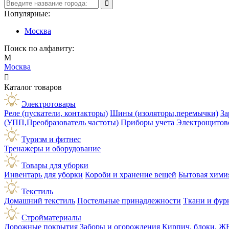
Популярные:
Москва
Поиск по алфавиту:
М
Москва

Каталог товаров
Электротовары
Реле (пускатели, контакторы)
Шины (изоляторы,перемычки)
За
(УПП,Преобразователь частоты)
Приборы учета
Электрощитов
Туризм и фитнес
Тренажеры и оборудование
Товары для уборки
Инвентарь для уборки
Короби и хранение вещей
Бытовая хими
Текстиль
Домашний текстиль
Постельные принадлежности
Ткани и фур
Стройматериалы
Дорожные покрытия
Заборы и огорождения
Кирпич, блоки, Ж