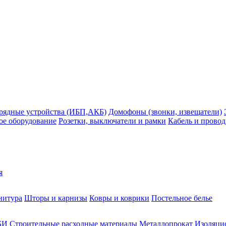
рядные устройства (ИБП,АКБ)
Домофоны (звонки, извещатели)
ое оборудование
Розетки, выключатели и рамки
Кабель и провод
я
нитура
Шторы и карнизы
Ковры и коврики
Постельное белье
БИ
Строительные расходные материалы
Металлопрокат
Изоляцио