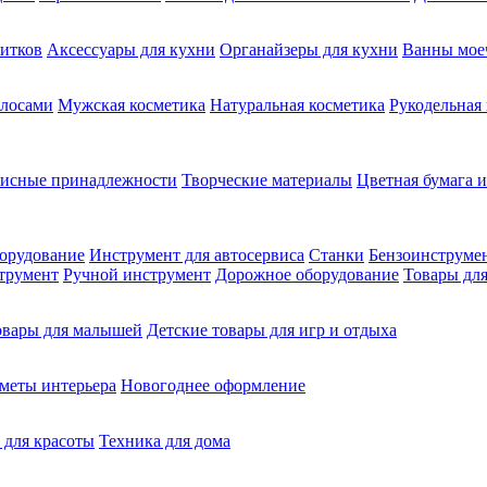
питков
Аксессуары для кухни
Органайзеры для кухни
Ванны мое
олосами
Мужская косметика
Натуральная косметика
Рукодельная
фисные принадлежности
Творческие материалы
Цветная бумага и
орудование
Инструмент для автосервиса
Станки
Бензоинструме
трумент
Ручной инструмент
Дорожное оборудование
Товары для
овары для малышей
Детские товары для игр и отдыха
меты интерьера
Новогоднее оформление
 для красоты
Техника для дома