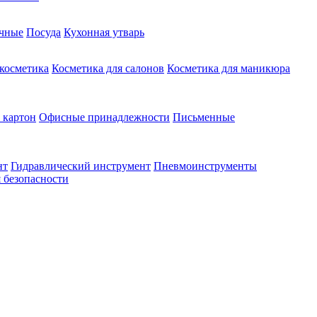
чные
Посуда
Кухонная утварь
 косметика
Косметика для салонов
Косметика для маникюра
 картон
Офисные принадлежности
Письменные
нт
Гидравлический инструмент
Пневмоинструменты
 безопасности