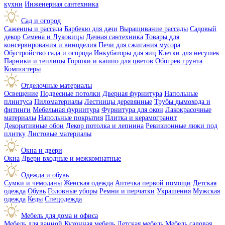
кухни
Инженерная сантехника
Сад и огород
Саженцы и рассада
Барбекю для дачи
Выращивание рассады
Садовый
декор
Семена и Луковицы
Дачная сантехника
Товары для
консервирования и виноделия
Печи для сжигания мусора
Обустройство сада и огорода
Инкубаторы для яиц
Клетки для несушек
Парники и теплицы
Горшки и кашпо для цветов
Обогрев грунта
Компостеры
Отделочные материалы
Освещение
Подвесные потолки
Дверная фурнитура
Напольные
плинтуса
Пиломатериалы
Лестницы деревянные
Трубы дымохода и
фитинги
Мебельная фурнитура
Фурнитура для окон
Лакокрасочные
материалы
Напольные покрытия
Плитка и керамогранит
Декоративные обои
Декор потолка и лепнина
Ревизионные люки под
плитку
Листовые материалы
Окна и двери
Окна
Двери входные и межкомнатные
Одежда и обувь
Сумки и чемоданы
Женская одежда
Аптечка первой помощи
Детская
одежда
Обувь
Головные уборы
Ремни и перчатки
Украшения
Мужская
одежда
Кеды
Спецодежда
Мебель для дома и офиса
Мебель для ванной
Кухонная мебель
Детская мебель
Мебель садовая