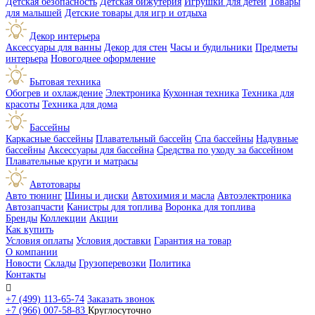
Детская безопасность
Детская бижутерия
Игрушки для детей
Товары
для малышей
Детские товары для игр и отдыха
Декор интерьера
Аксессуары для ванны
Декор для стен
Часы и будильники
Предметы
интерьера
Новогоднее оформление
Бытовая техника
Обогрев и охлаждение
Электроника
Кухонная техника
Техника для
красоты
Техника для дома
Бассейны
Каркасные бассейны
Плавательный бассейн
Спа бассейны
Надувные
бассейны
Аксессуары для бассейна
Средства по уходу за бассейном
Плавательные круги и матрасы
Автотовары
Авто тюнинг
Шины и диски
Автохимия и масла
Автоэлектроника
Автозапчасти
Канистры для топлива
Воронка для топлива
Бренды
Коллекции
Акции
Как купить
Условия оплаты
Условия доставки
Гарантия на товар
О компании
Новости
Склады
Грузоперевозки
Политика
Контакты

+7 (499) 113-65-74
Заказать звонок
+7 (966) 007-58-83
Круглосуточно