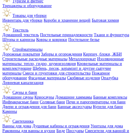
Туризм и фитнес
Тренажеры и оборудование
Товары для уборки
Инвентарь для уборки
Короби и хранение вещей
Бытовая химия
Текстиль
Домашний текстиль
Постельные принадлежности
Ткани и фурнитура
Шторы и карнизы
Ковры и коврики
Постельное белье
Стройматериалы
Дорожные покрытия
Заборы и огорождения
Кирпич, блоки, ЖБИ
Строительные расходные материалы
Металлопрокат
Изоляционные
материалы: тепло, гидро, шумоизоляция
Кровельные материалы и
комплектующие
Щебень, песок, керамзит и другие сыпучие
материалы
Смеси и грунтовки для строительства
Пожарное
оборудование
Фасадные материалы
Скобяные изделия
Опалубка
Ливневая канализация
Сауны и бани
Домашние сауны
Криосауны
Домашние хаммамы
Банные комплексы
Инфракрасные бани
Соляные бани
Печи и парогенераторы для бани
Двери и ограждения для бани
Банные аксессуары
Купели для бани
Камины
Сантехника
Ванны для дома
Душевые кабины и ограждения
Унитазы для дома
Раковины для ванны и кухни
Биде
Писсуары
Смесители для ванной и