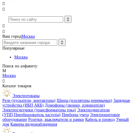




Ваш город
Москва
Популярные:
Москва
Поиск по алфавиту:
М
Москва

Каталог товаров
Электротовары
Реле (пускатели, контакторы)
Шины (изоляторы,перемычки)
Зарядные
устройства (ИБП,АКБ)
Домофоны (звонки, извещатели)
Электросчетчики (трансформаторы тока)
Электродвигатели
(УПП,Преобразователь частоты)
Приборы учета
Электрощитовое
оборудование
Розетки, выключатели и рамки
Кабель и провод
Умный
дом
Камеры видеонаблюдения