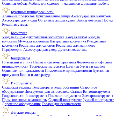
Офисная мебель
Мебель для салонов и магазинов
Домашняя мебель
Кухонные принадлежности
Хранение продуктов
Приготовление пищи
Аксессуары для напитков
Аксессуары для кухни
Органайзеры для кухни
Ванны моечные
Посуда
Кухонная утварь
Косметика
Уход за лицом
Декоративная косметика
Уход за телом
Уход за
волосами
Мужская косметика
Натуральная косметика
Рукодельная
косметика
Косметика для салонов
Косметика для маникюра
Парфюмерия
Аксессуары для ухода
Детская косметика
Канцтовары
Пластилин и глина
Папки и системы хранения
Чертежные и офисные
принадлежности
Творческие материалы
Цветная бумага и картон
Офисные принадлежности
Письменные принадлежности
Бумажная
продукция
Книги и литература
Инструменты
Складская техника
Генераторы и электростанции
Сварочное
оборудование
Инструмент для автосервиса
Станки
Бензоинструмент
Гидравлический инструмент
Пневмоинструменты
Электроинструмент
Промышленные компоненты
Садовый инструмент
Ручной инструмент
Дорожное оборудование
Товары для безопасности
Детские товары