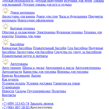
Детская безопасность
Детская бижутерия
Игрушки для детей
Товары
для малышей
Детские товары для игр и отдыха
Декор интерьера
Аксессуары для ванны
Декор для стен
Часы и будильники
Предметы
интерьера
Новогоднее оформление
Бытовая техника
Обогрев и охлаждение
Электроника
Кухонная техника
Техника для
красоты
Техника для дома
Бассейны
Каркасные бассейны
Плавательный бассейн
Спа бассейны
Надувные
бассейны
Аксессуары для бассейна
Средства по уходу за бассейном
Плавательные круги и матрасы
Автотовары
Авто тюнинг
Шины и диски
Автохимия и масла
Автоэлектроника
Автозапчасти
Канистры для топлива
Воронка для топлива
Бренды
Коллекции
Акции
Как купить
Условия оплаты
Условия доставки
Гарантия на товар
О компании
Новости
Склады
Грузоперевозки
Политика
Контакты

+7 (499) 113-65-74
Заказать звонок
+7 (966) 007-58-83
Круглосуточно