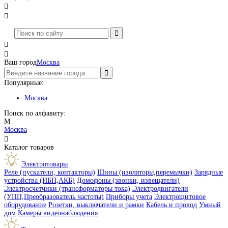




Ваш город
Москва
Популярные:
Москва
Поиск по алфавиту:
М
Москва

Каталог товаров
Электротовары
Реле (пускатели, контакторы)
Шины (изоляторы,перемычки)
Зарядные
устройства (ИБП,АКБ)
Домофоны (звонки, извещатели)
Электросчетчики (трансформаторы тока)
Электродвигатели
(УПП,Преобразователь частоты)
Приборы учета
Электрощитовое
оборудование
Розетки, выключатели и рамки
Кабель и провод
Умный
дом
Камеры видеонаблюдения