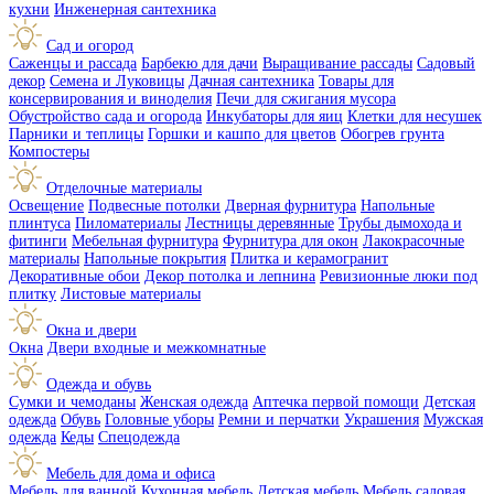
кухни
Инженерная сантехника
Сад и огород
Саженцы и рассада
Барбекю для дачи
Выращивание рассады
Садовый
декор
Семена и Луковицы
Дачная сантехника
Товары для
консервирования и виноделия
Печи для сжигания мусора
Обустройство сада и огорода
Инкубаторы для яиц
Клетки для несушек
Парники и теплицы
Горшки и кашпо для цветов
Обогрев грунта
Компостеры
Отделочные материалы
Освещение
Подвесные потолки
Дверная фурнитура
Напольные
плинтуса
Пиломатериалы
Лестницы деревянные
Трубы дымохода и
фитинги
Мебельная фурнитура
Фурнитура для окон
Лакокрасочные
материалы
Напольные покрытия
Плитка и керамогранит
Декоративные обои
Декор потолка и лепнина
Ревизионные люки под
плитку
Листовые материалы
Окна и двери
Окна
Двери входные и межкомнатные
Одежда и обувь
Сумки и чемоданы
Женская одежда
Аптечка первой помощи
Детская
одежда
Обувь
Головные уборы
Ремни и перчатки
Украшения
Мужская
одежда
Кеды
Спецодежда
Мебель для дома и офиса
Мебель для ванной
Кухонная мебель
Детская мебель
Мебель садовая