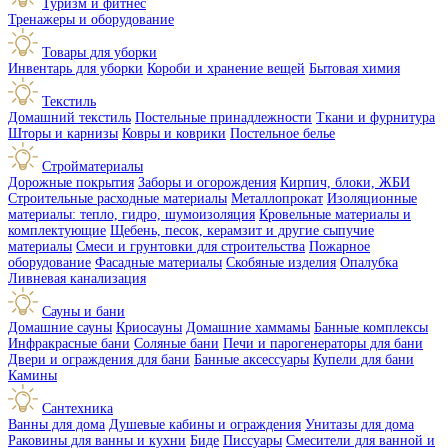
Туризм и фитнес
Тренажеры и оборудование
Товары для уборки
Инвентарь для уборки
Короби и хранение вещей
Бытовая химия
Текстиль
Домашний текстиль
Постельные принадлежности
Ткани и фурнитура
Шторы и карнизы
Ковры и коврики
Постельное белье
Стройматериалы
Дорожные покрытия
Заборы и огорождения
Кирпич, блоки, ЖБИ
Строительные расходные материалы
Металлопрокат
Изоляционные
материалы: тепло, гидро, шумоизоляция
Кровельные материалы и
комплектующие
Щебень, песок, керамзит и другие сыпучие
материалы
Смеси и грунтовки для строительства
Пожарное
оборудование
Фасадные материалы
Скобяные изделия
Опалубка
Ливневая канализация
Сауны и бани
Домашние сауны
Криосауны
Домашние хаммамы
Банные комплексы
Инфракрасные бани
Соляные бани
Печи и парогенераторы для бани
Двери и ограждения для бани
Банные аксессуары
Купели для бани
Камины
Сантехника
Ванны для дома
Душевые кабины и ограждения
Унитазы для дома
Раковины для ванны и кухни
Биде
Писсуары
Смесители для ванной и