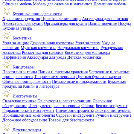
Офисная мебель
Мебель для салонов и магазинов
Домашняя мебель
Кухонные принадлежности
Хранение продуктов
Приготовление пищи
Аксессуары для напитков
Аксессуары для кухни
Органайзеры для кухни
Ванны моечные
Посуда
Кухонная утварь
Косметика
Уход за лицом
Декоративная косметика
Уход за телом
Уход за
волосами
Мужская косметика
Натуральная косметика
Рукодельная
косметика
Косметика для салонов
Косметика для маникюра
Парфюмерия
Аксессуары для ухода
Детская косметика
Канцтовары
Пластилин и глина
Папки и системы хранения
Чертежные и офисные
принадлежности
Творческие материалы
Цветная бумага и картон
Офисные принадлежности
Письменные принадлежности
Бумажная
продукция
Книги и литература
Инструменты
Складская техника
Генераторы и электростанции
Сварочное
оборудование
Инструмент для автосервиса
Станки
Бензоинструмент
Гидравлический инструмент
Пневмоинструменты
Электроинструмент
Промышленные компоненты
Садовый инструмент
Ручной инструмент
Дорожное оборудование
Товары для безопасности
Детские товары