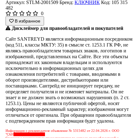
Артикул: STLM-2001509
Бренд:
КЛЮЧНИК
Код: 105 315
482
0
В избранное
Дисклеймер для правообладателей и покупателей
Сайт SANTREYD является информационным посредником
(код 511, классы МКТУ: 35) в смысле ст. 1253.1 ГК РФ, не
являясь правообладателем товарных знаков, логотипов и
изображений, представленных на Сайте. Все эти объекты
принадлежат их законным владельцам и используются
исключительно в информационных целях для
ознакомления потребителей с товарами, вводимыми в
оборот производителями, дистрибьюторами или
поставщиками. Сантрейд не инициирует передачу, не
определяет получателя и не изменяет материалы. Он не
знает и не должен знать о возможных нарушениях (п. 2 ст.
1253.1). Цены не являются публичной офертой, носят
информационно-рекламный характер; изображения могут
отличаться от оригинала. При обращении правообладателя
с подтверждением прав информация будет удалена.
Информация о рекламодателе объявление № 5315482 от 22.04.2026 г. ООО
"САН
&nbps;&nbps;&nbps;
Сведения о рекламодателе предоставляются по запросу правообладателей и