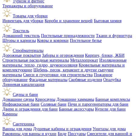
Туризм и фитнес
Тренажеры и оборудование
Товары для уборки
Инвентарь для уборки
Короби и хранение вещей
Бытовая химия
Текстиль
Домашний текстиль
Постельные принадлежности
Ткани и фурнитура
Шторы и карнизы
Ковры и коврики
Постельное белье
Стройматериалы
Дорожные покрытия
Заборы и огорождения
Кирпич, блоки, ЖБИ
Строительные расходные материалы
Металлопрокат
Изоляционные
материалы: тепло, гидро, шумоизоляция
Кровельные материалы и
комплектующие
Щебень, песок, керамзит и другие сыпучие
материалы
Смеси и грунтовки для строительства
Пожарное
оборудование
Фасадные материалы
Скобяные изделия
Опалубка
Ливневая канализация
Сауны и бани
Домашние сауны
Криосауны
Домашние хаммамы
Банные комплексы
Инфракрасные бани
Соляные бани
Печи и парогенераторы для бани
Двери и ограждения для бани
Банные аксессуары
Купели для бани
Камины
Сантехника
Ванны для дома
Душевые кабины и ограждения
Унитазы для дома
Раковины для ванны и кухни
Биде
Писсуары
Смесители для ванной и