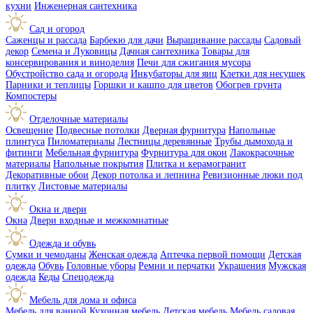
кухни
Инженерная сантехника
Сад и огород
Саженцы и рассада
Барбекю для дачи
Выращивание рассады
Садовый
декор
Семена и Луковицы
Дачная сантехника
Товары для
консервирования и виноделия
Печи для сжигания мусора
Обустройство сада и огорода
Инкубаторы для яиц
Клетки для несушек
Парники и теплицы
Горшки и кашпо для цветов
Обогрев грунта
Компостеры
Отделочные материалы
Освещение
Подвесные потолки
Дверная фурнитура
Напольные
плинтуса
Пиломатериалы
Лестницы деревянные
Трубы дымохода и
фитинги
Мебельная фурнитура
Фурнитура для окон
Лакокрасочные
материалы
Напольные покрытия
Плитка и керамогранит
Декоративные обои
Декор потолка и лепнина
Ревизионные люки под
плитку
Листовые материалы
Окна и двери
Окна
Двери входные и межкомнатные
Одежда и обувь
Сумки и чемоданы
Женская одежда
Аптечка первой помощи
Детская
одежда
Обувь
Головные уборы
Ремни и перчатки
Украшения
Мужская
одежда
Кеды
Спецодежда
Мебель для дома и офиса
Мебель для ванной
Кухонная мебель
Детская мебель
Мебель садовая