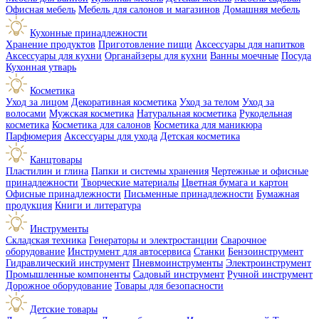
Офисная мебель
Мебель для салонов и магазинов
Домашняя мебель
Кухонные принадлежности
Хранение продуктов
Приготовление пищи
Аксессуары для напитков
Аксессуары для кухни
Органайзеры для кухни
Ванны моечные
Посуда
Кухонная утварь
Косметика
Уход за лицом
Декоративная косметика
Уход за телом
Уход за
волосами
Мужская косметика
Натуральная косметика
Рукодельная
косметика
Косметика для салонов
Косметика для маникюра
Парфюмерия
Аксессуары для ухода
Детская косметика
Канцтовары
Пластилин и глина
Папки и системы хранения
Чертежные и офисные
принадлежности
Творческие материалы
Цветная бумага и картон
Офисные принадлежности
Письменные принадлежности
Бумажная
продукция
Книги и литература
Инструменты
Складская техника
Генераторы и электростанции
Сварочное
оборудование
Инструмент для автосервиса
Станки
Бензоинструмент
Гидравлический инструмент
Пневмоинструменты
Электроинструмент
Промышленные компоненты
Садовый инструмент
Ручной инструмент
Дорожное оборудование
Товары для безопасности
Детские товары