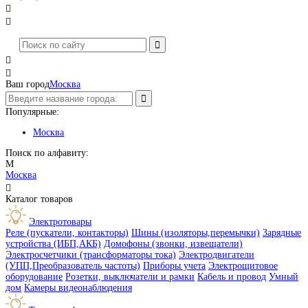




Ваш город
Москва
Популярные:
Москва
Поиск по алфавиту:
М
Москва

Каталог товаров
Электротовары
Реле (пускатели, контакторы)
Шины (изоляторы,перемычки)
Зарядные
устройства (ИБП,АКБ)
Домофоны (звонки, извещатели)
Электросчетчики (трансформаторы тока)
Электродвигатели
(УПП,Преобразователь частоты)
Приборы учета
Электрощитовое
оборудование
Розетки, выключатели и рамки
Кабель и провод
Умный
дом
Камеры видеонаблюдения