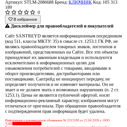
Артикул: STLM-2086688
Бренд:
КЛЮЧНИК
Код: 105 313
189
0
В избранное
Дисклеймер для правообладателей и покупателей
Сайт SANTREYD является информационным посредником
(код 511, классы МКТУ: 35) в смысле ст. 1253.1 ГК РФ, не
являясь правообладателем товарных знаков, логотипов и
изображений, представленных на Сайте. Все эти объекты
принадлежат их законным владельцам и используются
исключительно в информационных целях для
ознакомления потребителей с товарами, вводимыми в
оборот производителями, дистрибьюторами или
поставщиками. Сантрейд не инициирует передачу, не
определяет получателя и не изменяет материалы. Он не
знает и не должен знать о возможных нарушениях (п. 2 ст.
1253.1). Цены не являются публичной офертой, носят
информационно-рекламный характер; изображения могут
отличаться от оригинала. При обращении правообладателя
с подтверждением прав информация будет удалена.
Информация о рекламодателе объявление № 5313189 от 22.04.2026 г. ООО
"САН
&nbps;&nbps;&nbps;
Сведения о рекламодателе предоставляются по запросу правообладателей и