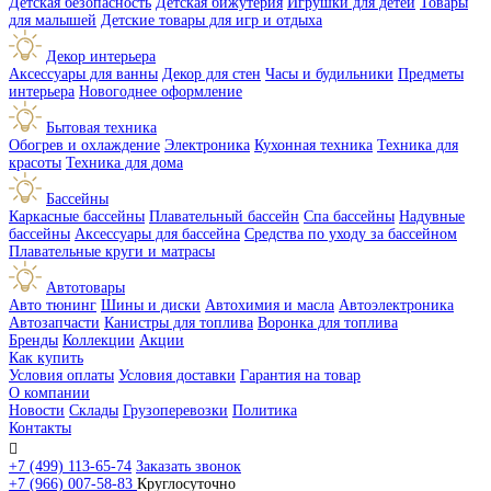
Детская безопасность
Детская бижутерия
Игрушки для детей
Товары
для малышей
Детские товары для игр и отдыха
Декор интерьера
Аксессуары для ванны
Декор для стен
Часы и будильники
Предметы
интерьера
Новогоднее оформление
Бытовая техника
Обогрев и охлаждение
Электроника
Кухонная техника
Техника для
красоты
Техника для дома
Бассейны
Каркасные бассейны
Плавательный бассейн
Спа бассейны
Надувные
бассейны
Аксессуары для бассейна
Средства по уходу за бассейном
Плавательные круги и матрасы
Автотовары
Авто тюнинг
Шины и диски
Автохимия и масла
Автоэлектроника
Автозапчасти
Канистры для топлива
Воронка для топлива
Бренды
Коллекции
Акции
Как купить
Условия оплаты
Условия доставки
Гарантия на товар
О компании
Новости
Склады
Грузоперевозки
Политика
Контакты

+7 (499) 113-65-74
Заказать звонок
+7 (966) 007-58-83
Круглосуточно