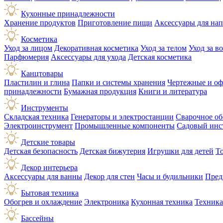
Кухонные принадлежности
Хранение продуктов
Приготовление пищи
Аксессуары для на
Косметика
Уход за лицом
Декоративная косметика
Уход за телом
Уход за в
Парфюмерия
Аксессуары для ухода
Детская косметика
Канцтовары
Пластилин и глина
Папки и системы хранения
Чертежные и о
принадлежности
Бумажная продукция
Книги и литература
Инструменты
Складская техника
Генераторы и электростанции
Сварочное об
Электроинструмент
Промышленные компоненты
Садовый инс
Детские товары
Детская безопасность
Детская бижутерия
Игрушки для детей
Т
Декор интерьера
Аксессуары для ванны
Декор для стен
Часы и будильники
Пред
Бытовая техника
Обогрев и охлаждение
Электроника
Кухонная техника
Техника
Бассейны