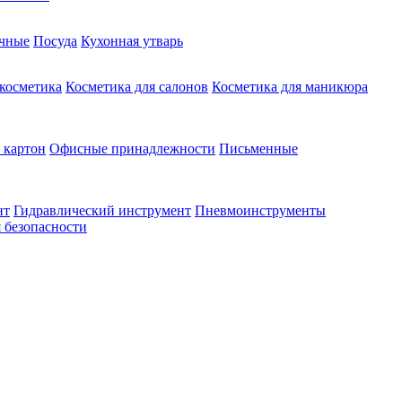
чные
Посуда
Кухонная утварь
 косметика
Косметика для салонов
Косметика для маникюра
 картон
Офисные принадлежности
Письменные
нт
Гидравлический инструмент
Пневмоинструменты
 безопасности