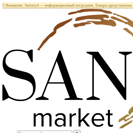

Внимание: Santreyd — информационный посредник. Товары представлены в