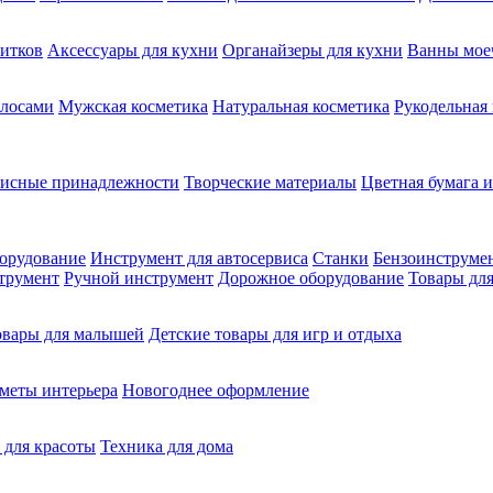
питков
Аксессуары для кухни
Органайзеры для кухни
Ванны мое
олосами
Мужская косметика
Натуральная косметика
Рукодельная
фисные принадлежности
Творческие материалы
Цветная бумага и
орудование
Инструмент для автосервиса
Станки
Бензоинструме
трумент
Ручной инструмент
Дорожное оборудование
Товары для
овары для малышей
Детские товары для игр и отдыха
меты интерьера
Новогоднее оформление
 для красоты
Техника для дома