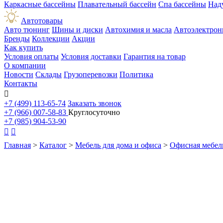
Каркасные бассейны
Плавательный бассейн
Спа бассейны
Над
Автотовары
Авто тюнинг
Шины и диски
Автохимия и масла
Автоэлектрон
Бренды
Коллекции
Акции
Как купить
Условия оплаты
Условия доставки
Гарантия на товар
О компании
Новости
Склады
Грузоперевозки
Политика
Контакты

+7 (499) 113-65-74
Заказать звонок
+7 (966) 007-58-83
Круглосуточно
+7 (985) 904-53-90


Главная
>
Каталог
>
Мебель для дома и офиса
>
Офисная мебел