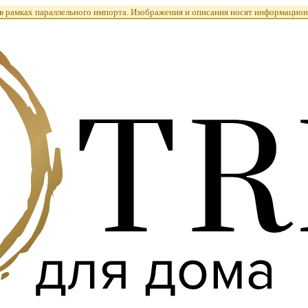
 рамках параллельного импорта. Изображения и описания носят информацион