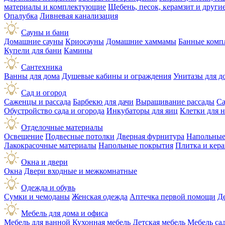
материалы и комплектующие
Щебень, песок, керамзит и друг
Опалубка
Ливневая канализация
Сауны и бани
Домашние сауны
Криосауны
Домашние хаммамы
Банные комп
Купели для бани
Камины
Сантехника
Ванны для дома
Душевые кабины и ограждения
Унитазы для д
Сад и огород
Саженцы и рассада
Барбекю для дачи
Выращивание рассады
Са
Обустройство сада и огорода
Инкубаторы для яиц
Клетки для 
Отделочные материалы
Освещение
Подвесные потолки
Дверная фурнитура
Напольные
Лакокрасочные материалы
Напольные покрытия
Плитка и кер
Окна и двери
Окна
Двери входные и межкомнатные
Одежда и обувь
Сумки и чемоданы
Женская одежда
Аптечка первой помощи
Д
Мебель для дома и офиса
Мебель для ванной
Кухонная мебель
Детская мебель
Мебель са