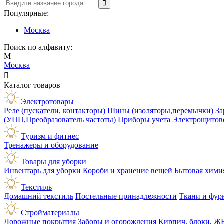
Популярные:
Москва
Поиск по алфавиту:
М
Москва

Каталог товаров
Электротовары
Реле (пускатели, контакторы)
Шины (изоляторы,перемычки)
За
(УПП,Преобразователь частоты)
Приборы учета
Электрощитов
Туризм и фитнес
Тренажеры и оборудование
Товары для уборки
Инвентарь для уборки
Короби и хранение вещей
Бытовая хими
Текстиль
Домашний текстиль
Постельные принадлежности
Ткани и фур
Стройматериалы
Дорожные покрытия
Заборы и огорождения
Кирпич, блоки, Ж