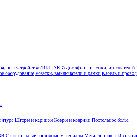
рядные устройства (ИБП,АКБ)
Домофоны (звонки, извещатели)
ое оборудование
Розетки, выключатели и рамки
Кабель и провод
я
нитура
Шторы и карнизы
Ковры и коврики
Постельное белье
БИ
Строительные расходные материалы
Металлопрокат
Изоляцио