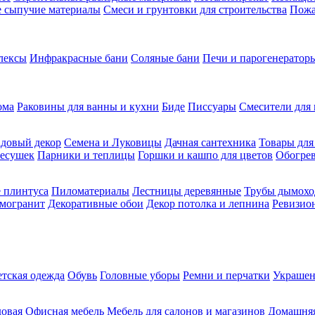
ие сыпучие материалы
Смеси и грунтовки для строительства
Пожа
лексы
Инфракрасные бани
Соляные бани
Печи и парогенераторы
ома
Раковины для ванны и кухни
Биде
Писсуары
Смесители для 
довый декор
Семена и Луковицы
Дачная сантехника
Товары для
несушек
Парники и теплицы
Горшки и кашпо для цветов
Обогрев
 плинтуса
Пиломатериалы
Лестницы деревянные
Трубы дымохо
амогранит
Декоративные обои
Декор потолка и лепнина
Ревизио
етская одежда
Обувь
Головные уборы
Ремни и перчатки
Украшен
довая
Офисная мебель
Мебель для салонов и магазинов
Домашняя