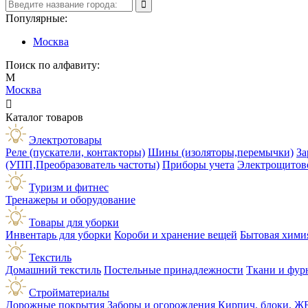
Популярные:
Москва
Поиск по алфавиту:
М
Москва

Каталог товаров
Электротовары
Реле (пускатели, контакторы)
Шины (изоляторы,перемычки)
За
(УПП,Преобразователь частоты)
Приборы учета
Электрощитов
Туризм и фитнес
Тренажеры и оборудование
Товары для уборки
Инвентарь для уборки
Короби и хранение вещей
Бытовая хими
Текстиль
Домашний текстиль
Постельные принадлежности
Ткани и фур
Стройматериалы
Дорожные покрытия
Заборы и огорождения
Кирпич, блоки, Ж