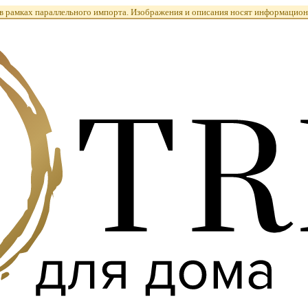
 рамках параллельного импорта. Изображения и описания носят информацион