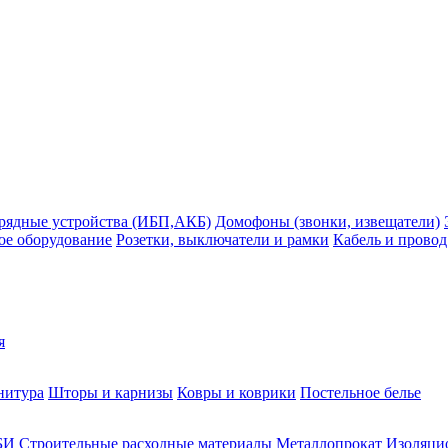
рядные устройства (ИБП,АКБ)
Домофоны (звонки, извещатели)
ое оборудование
Розетки, выключатели и рамки
Кабель и провод
я
нитура
Шторы и карнизы
Ковры и коврики
Постельное белье
БИ
Строительные расходные материалы
Металлопрокат
Изоляцио