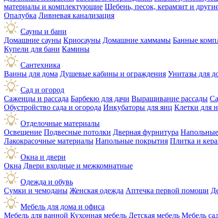
материалы и комплектующие
Щебень, песок, керамзит и друг
Опалубка
Ливневая канализация
Сауны и бани
Домашние сауны
Криосауны
Домашние хаммамы
Банные комп
Купели для бани
Камины
Сантехника
Ванны для дома
Душевые кабины и ограждения
Унитазы для д
Сад и огород
Саженцы и рассада
Барбекю для дачи
Выращивание рассады
Са
Обустройство сада и огорода
Инкубаторы для яиц
Клетки для 
Отделочные материалы
Освещение
Подвесные потолки
Дверная фурнитура
Напольные
Лакокрасочные материалы
Напольные покрытия
Плитка и кер
Окна и двери
Окна
Двери входные и межкомнатные
Одежда и обувь
Сумки и чемоданы
Женская одежда
Аптечка первой помощи
Д
Мебель для дома и офиса
Мебель для ванной
Кухонная мебель
Детская мебель
Мебель са