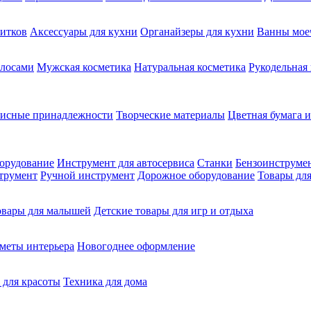
питков
Аксессуары для кухни
Органайзеры для кухни
Ванны мое
олосами
Мужская косметика
Натуральная косметика
Рукодельная
фисные принадлежности
Творческие материалы
Цветная бумага и
орудование
Инструмент для автосервиса
Станки
Бензоинструме
трумент
Ручной инструмент
Дорожное оборудование
Товары для
овары для малышей
Детские товары для игр и отдыха
меты интерьера
Новогоднее оформление
 для красоты
Техника для дома