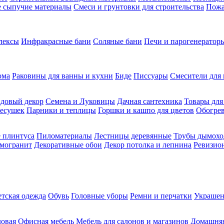
ие сыпучие материалы
Смеси и грунтовки для строительства
Пожа
лексы
Инфракрасные бани
Соляные бани
Печи и парогенераторы
ома
Раковины для ванны и кухни
Биде
Писсуары
Смесители для 
довый декор
Семена и Луковицы
Дачная сантехника
Товары для
несушек
Парники и теплицы
Горшки и кашпо для цветов
Обогрев
 плинтуса
Пиломатериалы
Лестницы деревянные
Трубы дымохо
амогранит
Декоративные обои
Декор потолка и лепнина
Ревизио
етская одежда
Обувь
Головные уборы
Ремни и перчатки
Украшен
довая
Офисная мебель
Мебель для салонов и магазинов
Домашняя