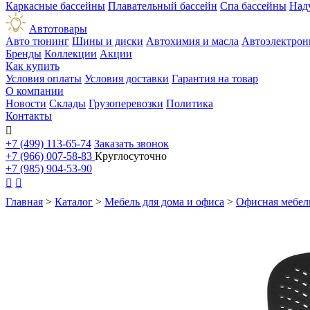
Каркасные бассейны
Плавательный бассейн
Спа бассейны
Над
Автотовары
Авто тюнинг
Шины и диски
Автохимия и масла
Автоэлектрон
Бренды
Коллекции
Акции
Как купить
Условия оплаты
Условия доставки
Гарантия на товар
О компании
Новости
Склады
Грузоперевозки
Политика
Контакты

+7 (499) 113-65-74
Заказать звонок
+7 (966) 007-58-83
Круглосуточно
+7 (985) 904-53-90


Главная
>
Каталог
>
Мебель для дома и офиса
>
Офисная мебел