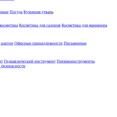
чные
Посуда
Кухонная утварь
 косметика
Косметика для салонов
Косметика для маникюра
 картон
Офисные принадлежности
Письменные
нт
Гидравлический инструмент
Пневмоинструменты
 безопасности