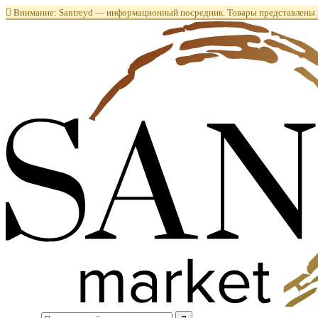

Внимание: Santreyd — информационный посредник. Товары представлены в