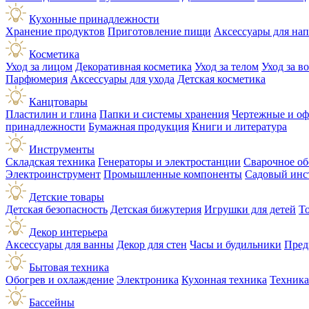
Кухонные принадлежности
Хранение продуктов
Приготовление пищи
Аксессуары для на
Косметика
Уход за лицом
Декоративная косметика
Уход за телом
Уход за в
Парфюмерия
Аксессуары для ухода
Детская косметика
Канцтовары
Пластилин и глина
Папки и системы хранения
Чертежные и о
принадлежности
Бумажная продукция
Книги и литература
Инструменты
Складская техника
Генераторы и электростанции
Сварочное об
Электроинструмент
Промышленные компоненты
Садовый инс
Детские товары
Детская безопасность
Детская бижутерия
Игрушки для детей
Т
Декор интерьера
Аксессуары для ванны
Декор для стен
Часы и будильники
Пред
Бытовая техника
Обогрев и охлаждение
Электроника
Кухонная техника
Техника
Бассейны