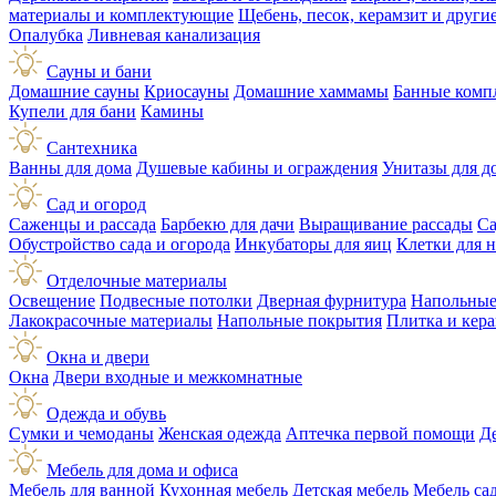
материалы и комплектующие
Щебень, песок, керамзит и друг
Опалубка
Ливневая канализация
Сауны и бани
Домашние сауны
Криосауны
Домашние хаммамы
Банные комп
Купели для бани
Камины
Сантехника
Ванны для дома
Душевые кабины и ограждения
Унитазы для д
Сад и огород
Саженцы и рассада
Барбекю для дачи
Выращивание рассады
Са
Обустройство сада и огорода
Инкубаторы для яиц
Клетки для 
Отделочные материалы
Освещение
Подвесные потолки
Дверная фурнитура
Напольные
Лакокрасочные материалы
Напольные покрытия
Плитка и кер
Окна и двери
Окна
Двери входные и межкомнатные
Одежда и обувь
Сумки и чемоданы
Женская одежда
Аптечка первой помощи
Д
Мебель для дома и офиса
Мебель для ванной
Кухонная мебель
Детская мебель
Мебель са