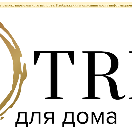
 рамках параллельного импорта. Изображения и описания носят информацион