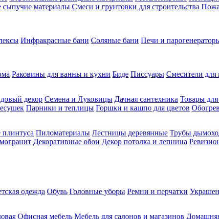
ие сыпучие материалы
Смеси и грунтовки для строительства
Пожа
лексы
Инфракрасные бани
Соляные бани
Печи и парогенераторы
ома
Раковины для ванны и кухни
Биде
Писсуары
Смесители для 
довый декор
Семена и Луковицы
Дачная сантехника
Товары для
несушек
Парники и теплицы
Горшки и кашпо для цветов
Обогрев
 плинтуса
Пиломатериалы
Лестницы деревянные
Трубы дымохо
амогранит
Декоративные обои
Декор потолка и лепнина
Ревизио
етская одежда
Обувь
Головные уборы
Ремни и перчатки
Украшен
довая
Офисная мебель
Мебель для салонов и магазинов
Домашняя