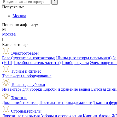
Популярные:
Москва
Поиск по алфавиту:
М
Москва

Каталог товаров
Электротовары
Реле (пускатели, контакторы)
Шины (изоляторы,перемычки)
За
(УПП,Преобразователь частоты)
Приборы учета
Электрощитов
Туризм и фитнес
Тренажеры и оборудование
Товары для уборки
Инвентарь для уборки
Короби и хранение вещей
Бытовая хими
Текстиль
Домашний текстиль
Постельные принадлежности
Ткани и фур
Стройматериалы
Дорожные покрытия
Заборы и огорождения
Кирпич, блоки, Ж