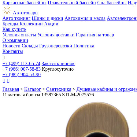
Каркасные бассейны
Плавательный бассейн
Спа бассейны
Над
Автотовары
Авто тюнинг
Шины и диски
Автохимия и масла
Автоэлектрон
Бренды
Коллекции
Акции
Как купить
Условия оплаты
Условия доставки
Гарантия на товар
О компании
Новости
Склады
Грузоперевозки
Политика
Контакты

+7 (499) 113-65-74
Заказать звонок
+7 (966) 007-58-83
Круглосуточно
+7 (985) 904-53-90


Главная
>
Каталог
>
Сантехника
>
Душевые кабины и огражде
11 матовая бронза 13587365 STLM-2075576