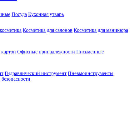
чные
Посуда
Кухонная утварь
 косметика
Косметика для салонов
Косметика для маникюра
 картон
Офисные принадлежности
Письменные
нт
Гидравлический инструмент
Пневмоинструменты
 безопасности