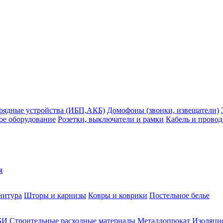
рядные устройства (ИБП,АКБ)
Домофоны (звонки, извещатели)
ое оборудование
Розетки, выключатели и рамки
Кабель и провод
я
нитура
Шторы и карнизы
Ковры и коврики
Постельное белье
БИ
Строительные расходные материалы
Металлопрокат
Изоляцио