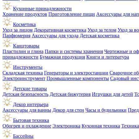
Кухонные принадлежности
Хранение продуктов
Приготовление пищи
Аксессуары для на
Косметика
Уход за лицом
Декоративная косметика
Уход за телом
Уход за в
Парфюмерия
Аксессуары для ухода
Детская косметика
Канцтовары
Пластилин и глина
Папки и системы хранения
Чертежные и о
принадлежности
Бумажная продукция
Книги и литература
Инструменты
Складская техника
Генераторы и электростанции
Сварочное об
Электроинструмент
Промышленные компоненты
Садовый инс
Детские товары
Детская безопасность
Детская бижутерия
Игрушки для детей
Т
Декор интерьера
Аксессуары для ванны
Декор для стен
Часы и будильники
Пред
Бытовая техника
Обогрев и охлаждение
Электроника
Кухонная техника
Техника
Бассейны