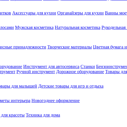
питков
Аксессуары для кухни
Органайзеры для кухни
Ванны мое
олосами
Мужская косметика
Натуральная косметика
Рукодельная
фисные принадлежности
Творческие материалы
Цветная бумага и
орудование
Инструмент для автосервиса
Станки
Бензоинструме
трумент
Ручной инструмент
Дорожное оборудование
Товары для
овары для малышей
Детские товары для игр и отдыха
меты интерьера
Новогоднее оформление
 для красоты
Техника для дома