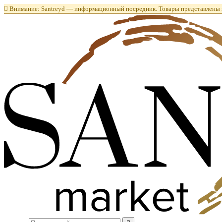

Внимание: Santreyd — информационный посредник. Товары представлены в