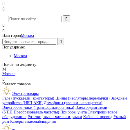




Ваш город
Москва
Популярные:
Москва
Поиск по алфавиту:
М
Москва

Каталог товаров
Электротовары
Реле (пускатели, контакторы)
Шины (изоляторы,перемычки)
Зарядные
устройства (ИБП,АКБ)
Домофоны (звонки, извещатели)
Электросчетчики (трансформаторы тока)
Электродвигатели
(УПП,Преобразователь частоты)
Приборы учета
Электрощитовое
оборудование
Розетки, выключатели и рамки
Кабель и провод
Умный
дом
Камеры видеонаблюдения