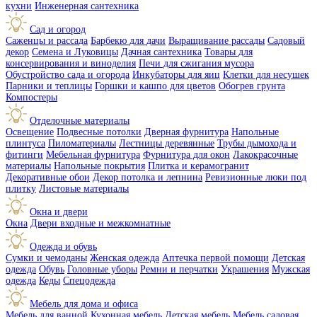
кухни
Инженерная сантехника
Сад и огород
Саженцы и рассада
Барбекю для дачи
Выращивание рассады
Садовый
декор
Семена и Луковицы
Дачная сантехника
Товары для
консервирования и виноделия
Печи для сжигания мусора
Обустройство сада и огорода
Инкубаторы для яиц
Клетки для несушек
Парники и теплицы
Горшки и кашпо для цветов
Обогрев грунта
Компостеры
Отделочные материалы
Освещение
Подвесные потолки
Дверная фурнитура
Напольные
плинтуса
Пиломатериалы
Лестницы деревянные
Трубы дымохода и
фитинги
Мебельная фурнитура
Фурнитура для окон
Лакокрасочные
материалы
Напольные покрытия
Плитка и керамогранит
Декоративные обои
Декор потолка и лепнина
Ревизионные люки под
плитку
Листовые материалы
Окна и двери
Окна
Двери входные и межкомнатные
Одежда и обувь
Сумки и чемоданы
Женская одежда
Аптечка первой помощи
Детская
одежда
Обувь
Головные уборы
Ремни и перчатки
Украшения
Мужская
одежда
Кеды
Спецодежда
Мебель для дома и офиса
Мебель для ванной
Кухонная мебель
Детская мебель
Мебель садовая