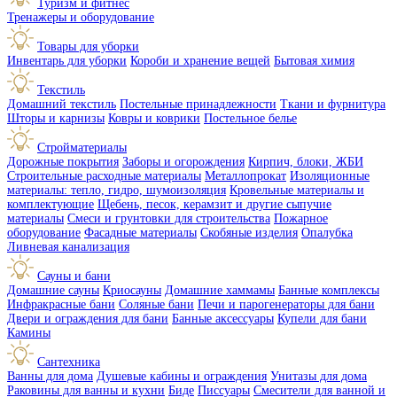
Туризм и фитнес
Тренажеры и оборудование
Товары для уборки
Инвентарь для уборки
Короби и хранение вещей
Бытовая химия
Текстиль
Домашний текстиль
Постельные принадлежности
Ткани и фурнитура
Шторы и карнизы
Ковры и коврики
Постельное белье
Стройматериалы
Дорожные покрытия
Заборы и огорождения
Кирпич, блоки, ЖБИ
Строительные расходные материалы
Металлопрокат
Изоляционные
материалы: тепло, гидро, шумоизоляция
Кровельные материалы и
комплектующие
Щебень, песок, керамзит и другие сыпучие
материалы
Смеси и грунтовки для строительства
Пожарное
оборудование
Фасадные материалы
Скобяные изделия
Опалубка
Ливневая канализация
Сауны и бани
Домашние сауны
Криосауны
Домашние хаммамы
Банные комплексы
Инфракрасные бани
Соляные бани
Печи и парогенераторы для бани
Двери и ограждения для бани
Банные аксессуары
Купели для бани
Камины
Сантехника
Ванны для дома
Душевые кабины и ограждения
Унитазы для дома
Раковины для ванны и кухни
Биде
Писсуары
Смесители для ванной и