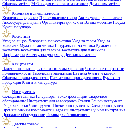
Офисная мебель
Мебель для салонов и магазинов
Домашняя мебель
Кухонные принадлежности
Хранение продуктов
Приготовление пищи
Аксессуары для напитков
Аксессуары для кухни
Органайзеры для кухни
Ванны моечные
Посуда
Кухонная утварь
Косметика
Уход за лицом
Декоративная косметика
Уход за телом
Уход за
волосами
Мужская косметика
Натуральная косметика
Рукодельная
косметика
Косметика для салонов
Косметика для маникюра
Парфюмерия
Аксессуары для ухода
Детская косметика
Канцтовары
Пластилин и глина
Папки и системы хранения
Чертежные и офисные
принадлежности
Творческие материалы
Цветная бумага и картон
Офисные принадлежности
Письменные принадлежности
Бумажная
продукция
Книги и литература
Инструменты
Складская техника
Генераторы и электростанции
Сварочное
оборудование
Инструмент для автосервиса
Станки
Бензоинструмент
Гидравлический инструмент
Пневмоинструменты
Электроинструмент
Промышленные компоненты
Садовый инструмент
Ручной инструмент
Дорожное оборудование
Товары для безопасности
Детские товары