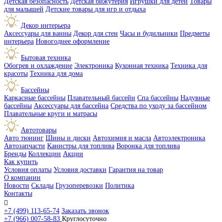
Детская безопасность
Детская бижутерия
Игрушки для детей
Товары
для малышей
Детские товары для игр и отдыха
Декор интерьера
Аксессуары для ванны
Декор для стен
Часы и будильники
Предметы
интерьера
Новогоднее оформление
Бытовая техника
Обогрев и охлаждение
Электроника
Кухонная техника
Техника для
красоты
Техника для дома
Бассейны
Каркасные бассейны
Плавательный бассейн
Спа бассейны
Надувные
бассейны
Аксессуары для бассейна
Средства по уходу за бассейном
Плавательные круги и матрасы
Автотовары
Авто тюнинг
Шины и диски
Автохимия и масла
Автоэлектроника
Автозапчасти
Канистры для топлива
Воронка для топлива
Бренды
Коллекции
Акции
Как купить
Условия оплаты
Условия доставки
Гарантия на товар
О компании
Новости
Склады
Грузоперевозки
Политика
Контакты

+7 (499) 113-65-74
Заказать звонок
+7 (966) 007-58-83
Круглосуточно