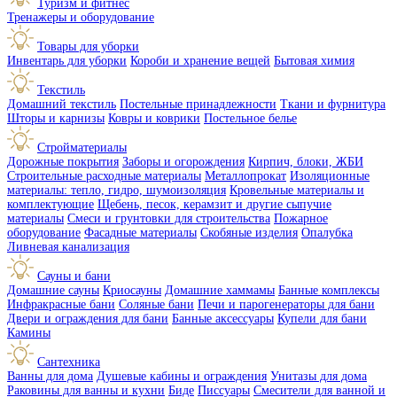
Туризм и фитнес
Тренажеры и оборудование
Товары для уборки
Инвентарь для уборки
Короби и хранение вещей
Бытовая химия
Текстиль
Домашний текстиль
Постельные принадлежности
Ткани и фурнитура
Шторы и карнизы
Ковры и коврики
Постельное белье
Стройматериалы
Дорожные покрытия
Заборы и огорождения
Кирпич, блоки, ЖБИ
Строительные расходные материалы
Металлопрокат
Изоляционные
материалы: тепло, гидро, шумоизоляция
Кровельные материалы и
комплектующие
Щебень, песок, керамзит и другие сыпучие
материалы
Смеси и грунтовки для строительства
Пожарное
оборудование
Фасадные материалы
Скобяные изделия
Опалубка
Ливневая канализация
Сауны и бани
Домашние сауны
Криосауны
Домашние хаммамы
Банные комплексы
Инфракрасные бани
Соляные бани
Печи и парогенераторы для бани
Двери и ограждения для бани
Банные аксессуары
Купели для бани
Камины
Сантехника
Ванны для дома
Душевые кабины и ограждения
Унитазы для дома
Раковины для ванны и кухни
Биде
Писсуары
Смесители для ванной и