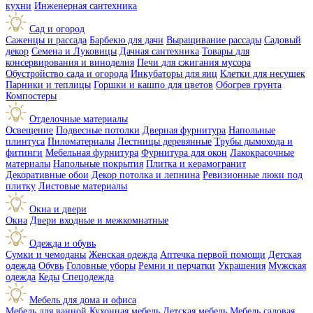
кухни
Инженерная сантехника
Сад и огород
Саженцы и рассада
Барбекю для дачи
Выращивание рассады
Садовый
декор
Семена и Луковицы
Дачная сантехника
Товары для
консервирования и виноделия
Печи для сжигания мусора
Обустройство сада и огорода
Инкубаторы для яиц
Клетки для несушек
Парники и теплицы
Горшки и кашпо для цветов
Обогрев грунта
Компостеры
Отделочные материалы
Освещение
Подвесные потолки
Дверная фурнитура
Напольные
плинтуса
Пиломатериалы
Лестницы деревянные
Трубы дымохода и
фитинги
Мебельная фурнитура
Фурнитура для окон
Лакокрасочные
материалы
Напольные покрытия
Плитка и керамогранит
Декоративные обои
Декор потолка и лепнина
Ревизионные люки под
плитку
Листовые материалы
Окна и двери
Окна
Двери входные и межкомнатные
Одежда и обувь
Сумки и чемоданы
Женская одежда
Аптечка первой помощи
Детская
одежда
Обувь
Головные уборы
Ремни и перчатки
Украшения
Мужская
одежда
Кеды
Спецодежда
Мебель для дома и офиса
Мебель для ванной
Кухонная мебель
Детская мебель
Мебель садовая