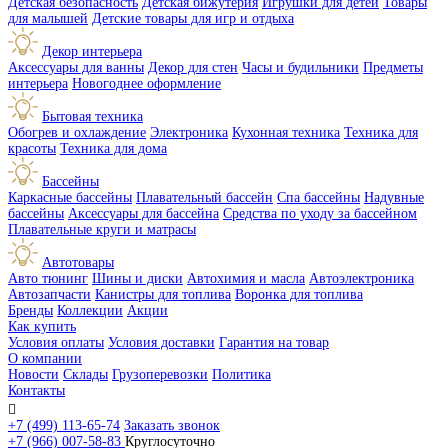
Детская безопасность
Детская бижутерия
Игрушки для детей
Товары
для малышей
Детские товары для игр и отдыха
Декор интерьера
Аксессуары для ванны
Декор для стен
Часы и будильники
Предметы
интерьера
Новогоднее оформление
Бытовая техника
Обогрев и охлаждение
Электроника
Кухонная техника
Техника для
красоты
Техника для дома
Бассейны
Каркасные бассейны
Плавательный бассейн
Спа бассейны
Надувные
бассейны
Аксессуары для бассейна
Средства по уходу за бассейном
Плавательные круги и матрасы
Автотовары
Авто тюнинг
Шины и диски
Автохимия и масла
Автоэлектроника
Автозапчасти
Канистры для топлива
Воронка для топлива
Бренды
Коллекции
Акции
Как купить
Условия оплаты
Условия доставки
Гарантия на товар
О компании
Новости
Склады
Грузоперевозки
Политика
Контакты

+7 (499) 113-65-74
Заказать звонок
+7 (966) 007-58-83
Круглосуточно