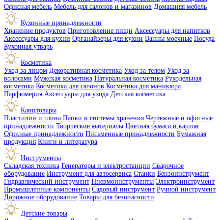
Офисная мебель
Мебель для салонов и магазинов
Домашняя мебель
Кухонные принадлежности
Хранение продуктов
Приготовление пищи
Аксессуары для напитков
Аксессуары для кухни
Органайзеры для кухни
Ванны моечные
Посуда
Кухонная утварь
Косметика
Уход за лицом
Декоративная косметика
Уход за телом
Уход за
волосами
Мужская косметика
Натуральная косметика
Рукодельная
косметика
Косметика для салонов
Косметика для маникюра
Парфюмерия
Аксессуары для ухода
Детская косметика
Канцтовары
Пластилин и глина
Папки и системы хранения
Чертежные и офисные
принадлежности
Творческие материалы
Цветная бумага и картон
Офисные принадлежности
Письменные принадлежности
Бумажная
продукция
Книги и литература
Инструменты
Складская техника
Генераторы и электростанции
Сварочное
оборудование
Инструмент для автосервиса
Станки
Бензоинструмент
Гидравлический инструмент
Пневмоинструменты
Электроинструмент
Промышленные компоненты
Садовый инструмент
Ручной инструмент
Дорожное оборудование
Товары для безопасности
Детские товары