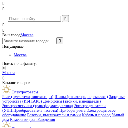




Ваш город
Москва
Популярные:
Москва
Поиск по алфавиту:
М
Москва

Каталог товаров
Электротовары
Реле (пускатели, контакторы)
Шины (изоляторы,перемычки)
Зарядные
устройства (ИБП,АКБ)
Домофоны (звонки, извещатели)
Электросчетчики (трансформаторы тока)
Электродвигатели
(УПП,Преобразователь частоты)
Приборы учета
Электрощитовое
оборудование
Розетки, выключатели и рамки
Кабель и провод
Умный
дом
Камеры видеонаблюдения