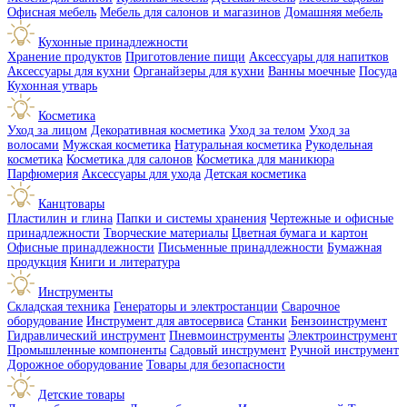
Офисная мебель
Мебель для салонов и магазинов
Домашняя мебель
Кухонные принадлежности
Хранение продуктов
Приготовление пищи
Аксессуары для напитков
Аксессуары для кухни
Органайзеры для кухни
Ванны моечные
Посуда
Кухонная утварь
Косметика
Уход за лицом
Декоративная косметика
Уход за телом
Уход за
волосами
Мужская косметика
Натуральная косметика
Рукодельная
косметика
Косметика для салонов
Косметика для маникюра
Парфюмерия
Аксессуары для ухода
Детская косметика
Канцтовары
Пластилин и глина
Папки и системы хранения
Чертежные и офисные
принадлежности
Творческие материалы
Цветная бумага и картон
Офисные принадлежности
Письменные принадлежности
Бумажная
продукция
Книги и литература
Инструменты
Складская техника
Генераторы и электростанции
Сварочное
оборудование
Инструмент для автосервиса
Станки
Бензоинструмент
Гидравлический инструмент
Пневмоинструменты
Электроинструмент
Промышленные компоненты
Садовый инструмент
Ручной инструмент
Дорожное оборудование
Товары для безопасности
Детские товары