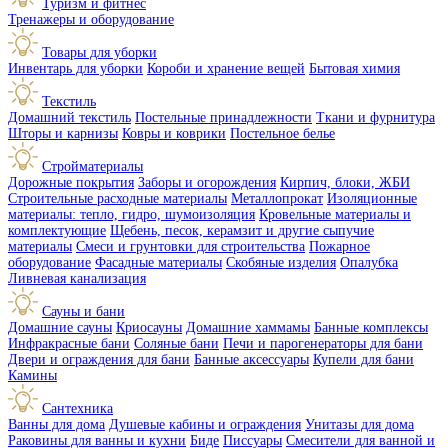
Туризм и фитнес
Тренажеры и оборудование
Товары для уборки
Инвентарь для уборки
Короби и хранение вещей
Бытовая химия
Текстиль
Домашний текстиль
Постельные принадлежности
Ткани и фурнитура
Шторы и карнизы
Ковры и коврики
Постельное белье
Стройматериалы
Дорожные покрытия
Заборы и огорождения
Кирпич, блоки, ЖБИ
Строительные расходные материалы
Металлопрокат
Изоляционные
материалы: тепло, гидро, шумоизоляция
Кровельные материалы и
комплектующие
Щебень, песок, керамзит и другие сыпучие
материалы
Смеси и грунтовки для строительства
Пожарное
оборудование
Фасадные материалы
Скобяные изделия
Опалубка
Ливневая канализация
Сауны и бани
Домашние сауны
Криосауны
Домашние хаммамы
Банные комплексы
Инфракрасные бани
Соляные бани
Печи и парогенераторы для бани
Двери и ограждения для бани
Банные аксессуары
Купели для бани
Камины
Сантехника
Ванны для дома
Душевые кабины и ограждения
Унитазы для дома
Раковины для ванны и кухни
Биде
Писсуары
Смесители для ванной и