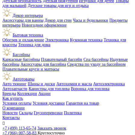
Детская безопасность
Детская бижутерия
Игрушки для детей
Товары
для малышей
Детские товары для игр и отдыха
Декор интерьера
Аксессуары для ванны
Декор для стен
Часы и будильники
Предметы
интерьера
Новогоднее оформление
Бытовая техника
Обогрев и охлаждение
Электроника
Кухонная техника
Техника для
красоты
Техника для дома
Бассейны
Каркасные бассейны
Плавательный бассейн
Спа бассейны
Надувные
бассейны
Аксессуары для бассейна
Средства по уходу за бассейном
Плавательные круги и матрасы
Автотовары
Авто тюнинг
Шины и диски
Автохимия и масла
Автоэлектроника
Автозапчасти
Канистры для топлива
Воронка для топлива
Бренды
Коллекции
Акции
Как купить
Условия оплаты
Условия доставки
Гарантия на товар
О компании
Новости
Склады
Грузоперевозки
Политика
Контакты

+7 (499) 113-65-74
Заказать звонок
+7 (966) 007-58-83
Круглосуточно