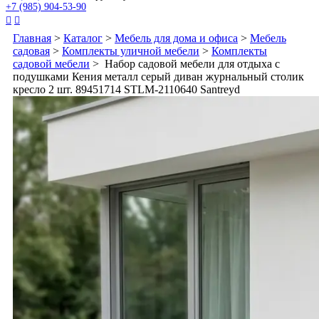
+7 (985) 904-53-90


Главная
>
Каталог
>
Мебель для дома и офиса
>
Мебель
садовая
>
Комплекты уличной мебели
>
Комплекты
садовой мебели
> Набор садовой мебели для отдыха с
подушками Кения металл серый диван журнальный столик
кресло 2 шт. 89451714 STLM-2110640 Santreyd