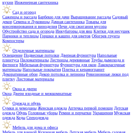
кухни
Инженерная сантехника
Сад и огород
Саженцы и рассада
Барбекю для дачи
Выращивание рассады
Садовый
декор
Семена и Луковицы
Дачная сантехника
Товары для
консервирования и виноделия
Печи для сжигания мусора
Обустройство сада и огорода
Инкубаторы для яиц
Клетки для несушек
Парники и теплицы
Горшки и кашпо для цветов
Обогрев грунта
Компостеры
Отделочные материалы
Освещение
Подвесные потолки
Дверная фурнитура
Напольные
плинтуса
Пиломатериалы
Лестницы деревянные
Трубы дымохода и
фитинги
Мебельная фурнитура
Фурнитура для окон
Лакокрасочные
материалы
Напольные покрытия
Плитка и керамогранит
Декоративные обои
Декор потолка и лепнина
Ревизионные люки под
плитку
Листовые материалы
Окна и двери
Окна
Двери входные и межкомнатные
Одежда и обувь
Сумки и чемоданы
Женская одежда
Аптечка первой помощи
Детская
одежда
Обувь
Головные уборы
Ремни и перчатки
Украшения
Мужская
одежда
Кеды
Спецодежда
Мебель для дома и офиса
Мебель для ванной
Кухонная мебель
Детская мебель
Мебель садовая