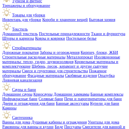
Туризм и фитнес
Тренажеры и оборудование
Товары для уборки
Инвентарь для уборки
Короби и хранение вещей
Бытовая химия
Текстиль
Домашний текстиль
Постельные принадлежности
Ткани и фурнитура
Шторы и карнизы
Ковры и коврики
Постельное белье
Стройматериалы
Дорожные покрытия
Заборы и огорождения
Кирпич, блоки, ЖБИ
Строительные расходные материалы
Металлопрокат
Изоляционные
материалы: тепло, гидро, шумоизоляция
Кровельные материалы и
комплектующие
Щебень, песок, керамзит и другие сыпучие
материалы
Смеси и грунтовки для строительства
Пожарное
оборудование
Фасадные материалы
Скобяные изделия
Опалубка
Ливневая канализация
Сауны и бани
Домашние сауны
Криосауны
Домашние хаммамы
Банные комплексы
Инфракрасные бани
Соляные бани
Печи и парогенераторы для бани
Двери и ограждения для бани
Банные аксессуары
Купели для бани
Камины
Сантехника
Ванны для дома
Душевые кабины и ограждения
Унитазы для дома
Раковины для ванны и кухни
Биде
Писсуары
Смесители для ванной и