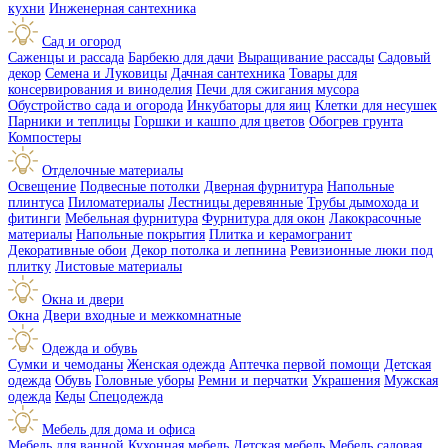
кухни
Инженерная сантехника
Сад и огород
Саженцы и рассада
Барбекю для дачи
Выращивание рассады
Садовый
декор
Семена и Луковицы
Дачная сантехника
Товары для
консервирования и виноделия
Печи для сжигания мусора
Обустройство сада и огорода
Инкубаторы для яиц
Клетки для несушек
Парники и теплицы
Горшки и кашпо для цветов
Обогрев грунта
Компостеры
Отделочные материалы
Освещение
Подвесные потолки
Дверная фурнитура
Напольные
плинтуса
Пиломатериалы
Лестницы деревянные
Трубы дымохода и
фитинги
Мебельная фурнитура
Фурнитура для окон
Лакокрасочные
материалы
Напольные покрытия
Плитка и керамогранит
Декоративные обои
Декор потолка и лепнина
Ревизионные люки под
плитку
Листовые материалы
Окна и двери
Окна
Двери входные и межкомнатные
Одежда и обувь
Сумки и чемоданы
Женская одежда
Аптечка первой помощи
Детская
одежда
Обувь
Головные уборы
Ремни и перчатки
Украшения
Мужская
одежда
Кеды
Спецодежда
Мебель для дома и офиса
Мебель для ванной
Кухонная мебель
Детская мебель
Мебель садовая