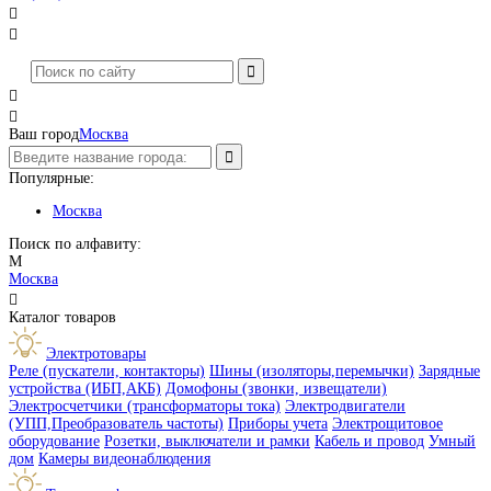




Ваш город
Москва
Популярные:
Москва
Поиск по алфавиту:
М
Москва

Каталог товаров
Электротовары
Реле (пускатели, контакторы)
Шины (изоляторы,перемычки)
Зарядные
устройства (ИБП,АКБ)
Домофоны (звонки, извещатели)
Электросчетчики (трансформаторы тока)
Электродвигатели
(УПП,Преобразователь частоты)
Приборы учета
Электрощитовое
оборудование
Розетки, выключатели и рамки
Кабель и провод
Умный
дом
Камеры видеонаблюдения