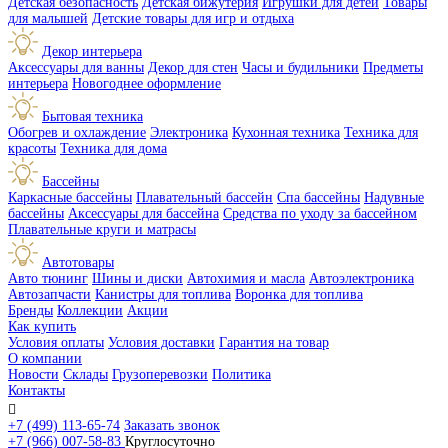
Детская безопасность
Детская бижутерия
Игрушки для детей
Товары
для малышей
Детские товары для игр и отдыха
Декор интерьера
Аксессуары для ванны
Декор для стен
Часы и будильники
Предметы
интерьера
Новогоднее оформление
Бытовая техника
Обогрев и охлаждение
Электроника
Кухонная техника
Техника для
красоты
Техника для дома
Бассейны
Каркасные бассейны
Плавательный бассейн
Спа бассейны
Надувные
бассейны
Аксессуары для бассейна
Средства по уходу за бассейном
Плавательные круги и матрасы
Автотовары
Авто тюнинг
Шины и диски
Автохимия и масла
Автоэлектроника
Автозапчасти
Канистры для топлива
Воронка для топлива
Бренды
Коллекции
Акции
Как купить
Условия оплаты
Условия доставки
Гарантия на товар
О компании
Новости
Склады
Грузоперевозки
Политика
Контакты

+7 (499) 113-65-74
Заказать звонок
+7 (966) 007-58-83
Круглосуточно