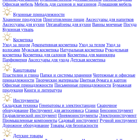
Офисная мебель
Мебель для салонов и магазинов
Домашняя мебель
Кухонные принадлежности
Хранение продуктов
Приготовление пищи
Аксессуары для напитков
Аксессуары для кухни
Органайзеры для кухни
Ванны моечные
Посуда
Кухонная утварь
Косметика
Уход за лицом
Декоративная косметика
Уход за телом
Уход за
волосами
Мужская косметика
Натуральная косметика
Рукодельная
косметика
Косметика для салонов
Косметика для маникюра
Парфюмерия
Аксессуары для ухода
Детская косметика
Канцтовары
Пластилин и глина
Папки и системы хранения
Чертежные и офисные
принадлежности
Творческие материалы
Цветная бумага и картон
Офисные принадлежности
Письменные принадлежности
Бумажная
продукция
Книги и литература
Инструменты
Складская техника
Генераторы и электростанции
Сварочное
оборудование
Инструмент для автосервиса
Станки
Бензоинструмент
Гидравлический инструмент
Пневмоинструменты
Электроинструмент
Промышленные компоненты
Садовый инструмент
Ручной инструмент
Дорожное оборудование
Товары для безопасности
Детские товары