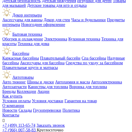
Детская безопасность
Детская бижутерия
Игрушки для детей
Товары
для малышей
Детские товары для игр и отдыха
Декор интерьера
Аксессуары для ванны
Декор для стен
Часы и будильники
Предметы
интерьера
Новогоднее оформление
Бытовая техника
Обогрев и охлаждение
Электроника
Кухонная техника
Техника для
красоты
Техника для дома
Бассейны
Каркасные бассейны
Плавательный бассейн
Спа бассейны
Надувные
бассейны
Аксессуары для бассейна
Средства по уходу за бассейном
Плавательные круги и матрасы
Автотовары
Авто тюнинг
Шины и диски
Автохимия и масла
Автоэлектроника
Автозапчасти
Канистры для топлива
Воронка для топлива
Бренды
Коллекции
Акции
Как купить
Условия оплаты
Условия доставки
Гарантия на товар
О компании
Новости
Склады
Грузоперевозки
Политика
Контакты

+7 (499) 113-65-74
Заказать звонок
+7 (966) 007-58-83
Круглосуточно