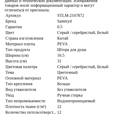
данных и технической документации. Изображения
товаров носят информационный характер и могут
отличаться от оригинала.
Артикул
STLM-2167872
Бренд
Santreyd
Гарантия
0.5
Цвет
Серый / серебристый, Белый
Страна изготовления
Китай
Материал плиты
PEVA
Тип продукта
Штора для душа
Ширина (см)
16.5
Высота (см)
31
Цветовая палитра
Серый / серебристый, Белый
Тема
Цветочный
Основной материал
PEVA
Тип крепления
Кольцо
Вид утяжелителя
Без утяжелителя
Уход
Ручная стирка
Тип непромокаемости
Водонепроницаемый
Плотность ткани (г/м²)
22
Количество петель/отверст...
12