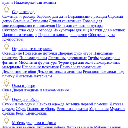
кухни
Инженерная сантехника
Сад и огород
Саженцы и рассада
Барбекю для дачи
Выращивание рассады
Садовый
декор
Семена и Луковицы
Дачная сантехника
Товары для
консервирования и виноделия
Печи для сжигания мусора
Обустройство сада и огорода
Инкубаторы для яиц
Клетки для несушек
Парники и теплицы
Горшки и кашпо для цветов
Обогрев грунта
Компостеры
Отделочные материалы
Освещение
Подвесные потолки
Дверная фурнитура
Напольные
плинтуса
Пиломатериалы
Лестницы деревянные
Трубы дымохода и
фитинги
Мебельная фурнитура
Фурнитура для окон
Лакокрасочные
материалы
Напольные покрытия
Плитка и керамогранит
Декоративные обои
Декор потолка и лепнина
Ревизионные люки под
плитку
Листовые материалы
Окна и двери
Окна
Двери входные и межкомнатные
Одежда и обувь
Сумки и чемоданы
Женская одежда
Аптечка первой помощи
Детская
одежда
Обувь
Головные уборы
Ремни и перчатки
Украшения
Мужская
одежда
Кеды
Спецодежда
Мебель для дома и офиса
Мебель для ванной
Кухонная мебель
Детская мебель
Мебель садовая