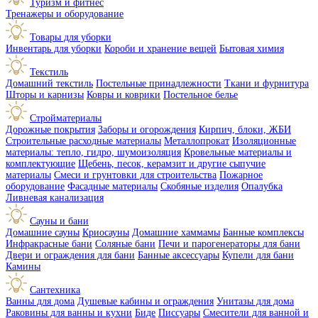
Туризм и фитнес
Тренажеры и оборудование
Товары для уборки
Инвентарь для уборки
Короби и хранение вещей
Бытовая химия
Текстиль
Домашний текстиль
Постельные принадлежности
Ткани и фурнитура
Шторы и карнизы
Ковры и коврики
Постельное белье
Стройматериалы
Дорожные покрытия
Заборы и огорождения
Кирпич, блоки, ЖБИ
Строительные расходные материалы
Металлопрокат
Изоляционные
материалы: тепло, гидро, шумоизоляция
Кровельные материалы и
комплектующие
Щебень, песок, керамзит и другие сыпучие
материалы
Смеси и грунтовки для строительства
Пожарное
оборудование
Фасадные материалы
Скобяные изделия
Опалубка
Ливневая канализация
Сауны и бани
Домашние сауны
Криосауны
Домашние хаммамы
Банные комплексы
Инфракрасные бани
Соляные бани
Печи и парогенераторы для бани
Двери и ограждения для бани
Банные аксессуары
Купели для бани
Камины
Сантехника
Ванны для дома
Душевые кабины и ограждения
Унитазы для дома
Раковины для ванны и кухни
Биде
Писсуары
Смесители для ванной и