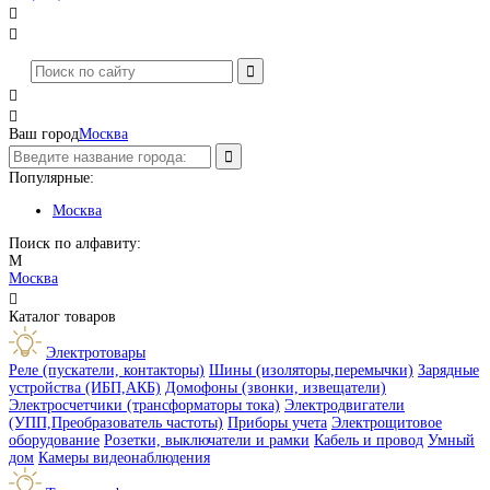




Ваш город
Москва
Популярные:
Москва
Поиск по алфавиту:
М
Москва

Каталог товаров
Электротовары
Реле (пускатели, контакторы)
Шины (изоляторы,перемычки)
Зарядные
устройства (ИБП,АКБ)
Домофоны (звонки, извещатели)
Электросчетчики (трансформаторы тока)
Электродвигатели
(УПП,Преобразователь частоты)
Приборы учета
Электрощитовое
оборудование
Розетки, выключатели и рамки
Кабель и провод
Умный
дом
Камеры видеонаблюдения