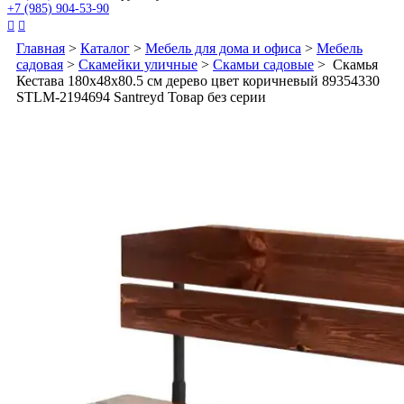
+7 (985) 904-53-90


Главная
>
Каталог
>
Мебель для дома и офиса
>
Мебель
садовая
>
Скамейки уличные
>
Скамьи садовые
> Скамья
Кестава 180x48x80.5 см дерево цвет коричневый 89354330
STLM-2194694 Santreyd Товар без серии