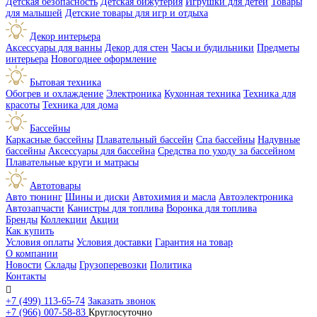
Детская безопасность
Детская бижутерия
Игрушки для детей
Товары
для малышей
Детские товары для игр и отдыха
Декор интерьера
Аксессуары для ванны
Декор для стен
Часы и будильники
Предметы
интерьера
Новогоднее оформление
Бытовая техника
Обогрев и охлаждение
Электроника
Кухонная техника
Техника для
красоты
Техника для дома
Бассейны
Каркасные бассейны
Плавательный бассейн
Спа бассейны
Надувные
бассейны
Аксессуары для бассейна
Средства по уходу за бассейном
Плавательные круги и матрасы
Автотовары
Авто тюнинг
Шины и диски
Автохимия и масла
Автоэлектроника
Автозапчасти
Канистры для топлива
Воронка для топлива
Бренды
Коллекции
Акции
Как купить
Условия оплаты
Условия доставки
Гарантия на товар
О компании
Новости
Склады
Грузоперевозки
Политика
Контакты

+7 (499) 113-65-74
Заказать звонок
+7 (966) 007-58-83
Круглосуточно