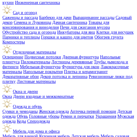
кухни
Инженерная сантехника
Сад и огород
Саженцы и рассада
Барбекю для дачи
Выращивание рассады
Садовый
декор
Семена и Луковицы
Дачная сантехника
Товары для
консервирования и виноделия
Печи для сжигания мусора
Обустройство сада и огорода
Инкубаторы для яиц
Клетки для несушек
Парники и теплицы
Горшки и кашпо для цветов
Обогрев грунта
Компостеры
Отделочные материалы
Освещение
Подвесные потолки
Дверная фурнитура
Напольные
плинтуса
Пиломатериалы
Лестницы деревянные
Трубы дымохода и
фитинги
Мебельная фурнитура
Фурнитура для окон
Лакокрасочные
материалы
Напольные покрытия
Плитка и керамогранит
Декоративные обои
Декор потолка и лепнина
Ревизионные люки под
плитку
Листовые материалы
Окна и двери
Окна
Двери входные и межкомнатные
Одежда и обувь
Сумки и чемоданы
Женская одежда
Аптечка первой помощи
Детская
одежда
Обувь
Головные уборы
Ремни и перчатки
Украшения
Мужская
одежда
Кеды
Спецодежда
Мебель для дома и офиса
Мебель для ванной
Кухонная мебель
Детская мебель
Мебель садовая