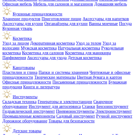
Офисная мебель
Мебель для салонов и магазинов
Домашняя мебель
Кухонные принадлежности
Хранение продуктов
Приготовление пищи
Аксессуары для напитков
Аксессуары для кухни
Органайзеры для кухни
Ванны моечные
Посуда
Кухонная утварь
Косметика
Уход за лицом
Декоративная косметика
Уход за телом
Уход за
волосами
Мужская косметика
Натуральная косметика
Рукодельная
косметика
Косметика для салонов
Косметика для маникюра
Парфюмерия
Аксессуары для ухода
Детская косметика
Канцтовары
Пластилин и глина
Папки и системы хранения
Чертежные и офисные
принадлежности
Творческие материалы
Цветная бумага и картон
Офисные принадлежности
Письменные принадлежности
Бумажная
продукция
Книги и литература
Инструменты
Складская техника
Генераторы и электростанции
Сварочное
оборудование
Инструмент для автосервиса
Станки
Бензоинструмент
Гидравлический инструмент
Пневмоинструменты
Электроинструмент
Промышленные компоненты
Садовый инструмент
Ручной инструмент
Дорожное оборудование
Товары для безопасности
Детские товары