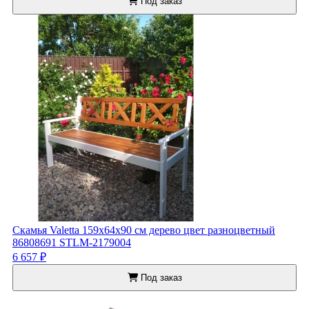
Под заказ
Скамья Valetta 159x64x90 см дерево цвет разноцветный
86808691 STLM-2179004
6 657 ₽
Под заказ