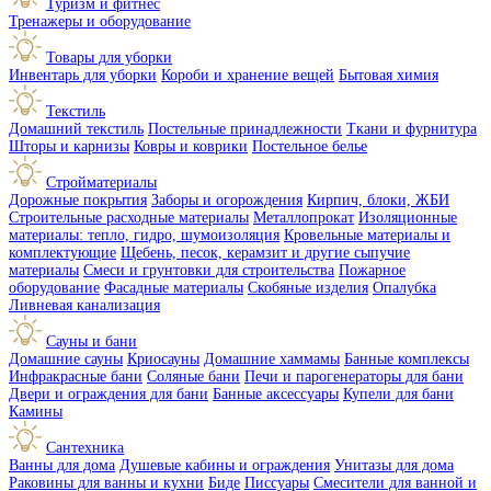
Туризм и фитнес
Тренажеры и оборудование
Товары для уборки
Инвентарь для уборки
Короби и хранение вещей
Бытовая химия
Текстиль
Домашний текстиль
Постельные принадлежности
Ткани и фурнитура
Шторы и карнизы
Ковры и коврики
Постельное белье
Стройматериалы
Дорожные покрытия
Заборы и огорождения
Кирпич, блоки, ЖБИ
Строительные расходные материалы
Металлопрокат
Изоляционные
материалы: тепло, гидро, шумоизоляция
Кровельные материалы и
комплектующие
Щебень, песок, керамзит и другие сыпучие
материалы
Смеси и грунтовки для строительства
Пожарное
оборудование
Фасадные материалы
Скобяные изделия
Опалубка
Ливневая канализация
Сауны и бани
Домашние сауны
Криосауны
Домашние хаммамы
Банные комплексы
Инфракрасные бани
Соляные бани
Печи и парогенераторы для бани
Двери и ограждения для бани
Банные аксессуары
Купели для бани
Камины
Сантехника
Ванны для дома
Душевые кабины и ограждения
Унитазы для дома
Раковины для ванны и кухни
Биде
Писсуары
Смесители для ванной и