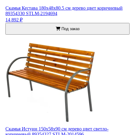
Скамья Кестава 180x48x80.5 см дерево цвет коричневый
89354330 STLM-2194694
14 892 ₽
Под заказ
Скамья Истуин 150x58x90 см дерево цвет светло-
коричневый 89354327 STLM-2014596