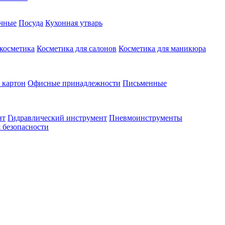
чные
Посуда
Кухонная утварь
 косметика
Косметика для салонов
Косметика для маникюра
 картон
Офисные принадлежности
Письменные
нт
Гидравлический инструмент
Пневмоинструменты
 безопасности