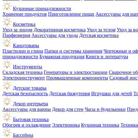
Кухонные принадлежности
Хранение продуктов
Приготовление пищи
Аксессуары для на
Косметика
Уход за лицом
Декоративная косметика
Уход за телом
Уход за в
Парфюмерия
Аксессуары для ухода
Детская косметика
Канцтовары
Пластилин и глина
Папки и системы хранения
Чертежные и о
принадлежности
Бумажная продукция
Книги и литература
Инструменты
Складская техника
Генераторы и электростанции
Сварочное об
Электроинструмент
Промышленные компоненты
Садовый инс
Детские товары
Детская безопасность
Детская бижутерия
Игрушки для детей
Т
Декор интерьера
Аксессуары для ванны
Декор для стен
Часы и будильники
Пред
Бытовая техника
Обогрев и охлаждение
Электроника
Кухонная техника
Техника
Бассейны