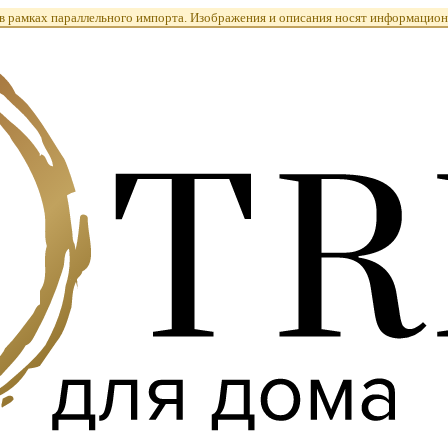
 рамках параллельного импорта. Изображения и описания носят информацион