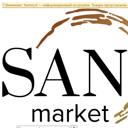

Внимание: Santreyd — информационный посредник. Товары представлены в