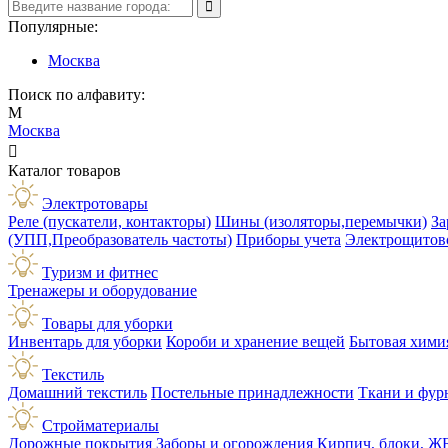
Популярные:
Москва
Поиск по алфавиту:
М
Москва

Каталог товаров
Электротовары
Реле (пускатели, контакторы)
Шины (изоляторы,перемычки)
За
(УПП,Преобразователь частоты)
Приборы учета
Электрощитов
Туризм и фитнес
Тренажеры и оборудование
Товары для уборки
Инвентарь для уборки
Короби и хранение вещей
Бытовая хими
Текстиль
Домашний текстиль
Постельные принадлежности
Ткани и фур
Стройматериалы
Дорожные покрытия
Заборы и огорождения
Кирпич, блоки, Ж