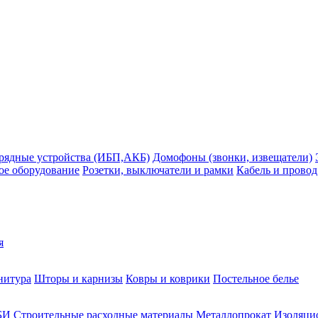
рядные устройства (ИБП,АКБ)
Домофоны (звонки, извещатели)
ое оборудование
Розетки, выключатели и рамки
Кабель и провод
я
нитура
Шторы и карнизы
Ковры и коврики
Постельное белье
БИ
Строительные расходные материалы
Металлопрокат
Изоляцио