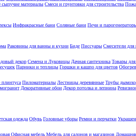
ие сыпучие материалы
Смеси и грунтовки для строительства
Пожа
лексы
Инфракрасные бани
Соляные бани
Печи и парогенераторы
ома
Раковины для ванны и кухни
Биде
Писсуары
Смесители для 
довый декор
Семена и Луковицы
Дачная сантехника
Товары для
несушек
Парники и теплицы
Горшки и кашпо для цветов
Обогрев
 плинтуса
Пиломатериалы
Лестницы деревянные
Трубы дымохо
амогранит
Декоративные обои
Декор потолка и лепнина
Ревизио
етская одежда
Обувь
Головные уборы
Ремни и перчатки
Украшен
довая
Офисная мебель
Мебель для салонов и магазинов
Домашняя