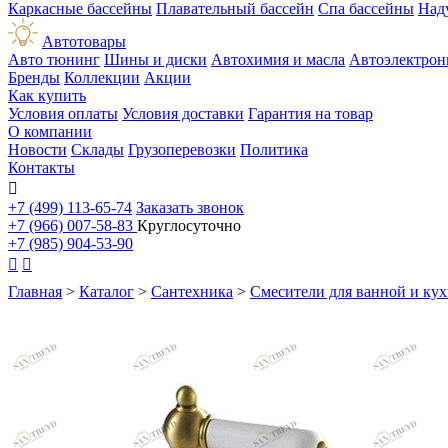
Каркасные бассейны
Плавательный бассейн
Спа бассейны
Над
Автотовары
Авто тюнинг
Шины и диски
Автохимия и масла
Автоэлектрон
Бренды
Коллекции
Акции
Как купить
Условия оплаты
Условия доставки
Гарантия на товар
О компании
Новости
Склады
Грузоперевозки
Политика
Контакты

+7 (499) 113-65-74
Заказать звонок
+7 (966) 007-58-83
Круглосуточно
+7 (985) 904-53-90


Главная
>
Каталог
>
Сантехника
>
Смесители для ванной и ку