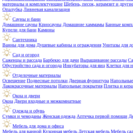
материалы и комплектующие
Щебень, песок, керамзит и друг
Опалубка
Ливневая канализация
Сауны и бани
Домашние сауны
Криосауны
Домашние хаммамы
Банные комп
Купели для бани
Камины
Сантехника
Ванны для дома
Душевые кабины и ограждения
Унитазы для д
Сад и огород
Саженцы и рассада
Барбекю для дачи
Выращивание рассады
Са
Обустройство сада и огорода
Инкубаторы для яиц
Клетки для 
Отделочные материалы
Освещение
Подвесные потолки
Дверная фурнитура
Напольные
Лакокрасочные материалы
Напольные покрытия
Плитка и кер
Окна и двери
Окна
Двери входные и межкомнатные
Одежда и обувь
Сумки и чемоданы
Женская одежда
Аптечка первой помощи
Д
Мебель для дома и офиса
Мебель для ванной
Кухонная мебель
Детская мебель
Мебель са