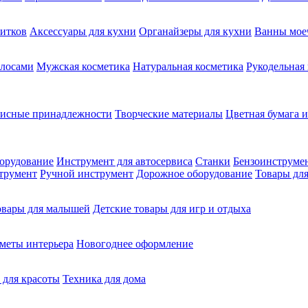
питков
Аксессуары для кухни
Органайзеры для кухни
Ванны мое
олосами
Мужская косметика
Натуральная косметика
Рукодельная
фисные принадлежности
Творческие материалы
Цветная бумага и
орудование
Инструмент для автосервиса
Станки
Бензоинструме
трумент
Ручной инструмент
Дорожное оборудование
Товары для
овары для малышей
Детские товары для игр и отдыха
меты интерьера
Новогоднее оформление
 для красоты
Техника для дома