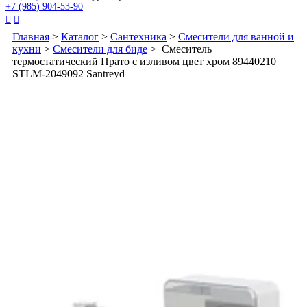
+7 (985) 904-53-90


Главная
>
Каталог
>
Сантехника
>
Смесители для ванной и
кухни
>
Смесители для биде
> Смеситель
термостатический Прато с изливом цвет хром 89440210
STLM-2049092 Santreyd