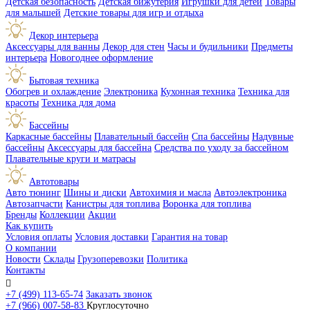
Детская безопасность
Детская бижутерия
Игрушки для детей
Товары
для малышей
Детские товары для игр и отдыха
Декор интерьера
Аксессуары для ванны
Декор для стен
Часы и будильники
Предметы
интерьера
Новогоднее оформление
Бытовая техника
Обогрев и охлаждение
Электроника
Кухонная техника
Техника для
красоты
Техника для дома
Бассейны
Каркасные бассейны
Плавательный бассейн
Спа бассейны
Надувные
бассейны
Аксессуары для бассейна
Средства по уходу за бассейном
Плавательные круги и матрасы
Автотовары
Авто тюнинг
Шины и диски
Автохимия и масла
Автоэлектроника
Автозапчасти
Канистры для топлива
Воронка для топлива
Бренды
Коллекции
Акции
Как купить
Условия оплаты
Условия доставки
Гарантия на товар
О компании
Новости
Склады
Грузоперевозки
Политика
Контакты

+7 (499) 113-65-74
Заказать звонок
+7 (966) 007-58-83
Круглосуточно