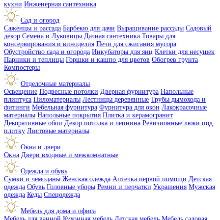
кухни
Инженерная сантехника
Сад и огород
Саженцы и рассада
Барбекю для дачи
Выращивание рассады
Садовый
декор
Семена и Луковицы
Дачная сантехника
Товары для
консервирования и виноделия
Печи для сжигания мусора
Обустройство сада и огорода
Инкубаторы для яиц
Клетки для несушек
Парники и теплицы
Горшки и кашпо для цветов
Обогрев грунта
Компостеры
Отделочные материалы
Освещение
Подвесные потолки
Дверная фурнитура
Напольные
плинтуса
Пиломатериалы
Лестницы деревянные
Трубы дымохода и
фитинги
Мебельная фурнитура
Фурнитура для окон
Лакокрасочные
материалы
Напольные покрытия
Плитка и керамогранит
Декоративные обои
Декор потолка и лепнина
Ревизионные люки под
плитку
Листовые материалы
Окна и двери
Окна
Двери входные и межкомнатные
Одежда и обувь
Сумки и чемоданы
Женская одежда
Аптечка первой помощи
Детская
одежда
Обувь
Головные уборы
Ремни и перчатки
Украшения
Мужская
одежда
Кеды
Спецодежда
Мебель для дома и офиса
Мебель для ванной
Кухонная мебель
Детская мебель
Мебель садовая