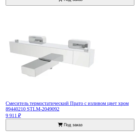
Смеситель термостатический Прато с изливом цвет хром
89440210 STLM-2049092
9 911 ₽
Под заказ