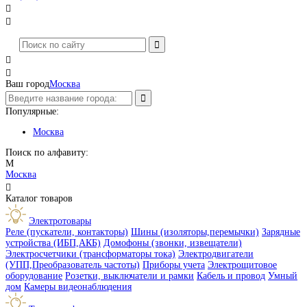




Ваш город
Москва
Популярные:
Москва
Поиск по алфавиту:
М
Москва

Каталог товаров
Электротовары
Реле (пускатели, контакторы)
Шины (изоляторы,перемычки)
Зарядные
устройства (ИБП,АКБ)
Домофоны (звонки, извещатели)
Электросчетчики (трансформаторы тока)
Электродвигатели
(УПП,Преобразователь частоты)
Приборы учета
Электрощитовое
оборудование
Розетки, выключатели и рамки
Кабель и провод
Умный
дом
Камеры видеонаблюдения