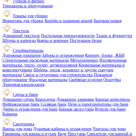
Туризм и фитнес
Тренажеры и оборудование
Товары для уборки
Инвентарь для уборки
Короби и хранение вещей
Бытовая химия
Текстиль
Домашний текстиль
Постельные принадлежности
Ткани и фурнитура
Шторы и карнизы
Ковры и коврики
Постельное белье
Стройматериалы
Дорожные покрытия
Заборы и огорождения
Кирпич, блоки, ЖБИ
Строительные расходные материалы
Металлопрокат
Изоляционные
материалы: тепло, гидро, шумоизоляция
Кровельные материалы и
комплектующие
Щебень, песок, керамзит и другие сыпучие
материалы
Смеси и грунтовки для строительства
Пожарное
оборудование
Фасадные материалы
Скобяные изделия
Опалубка
Ливневая канализация
Сауны и бани
Домашние сауны
Криосауны
Домашние хаммамы
Банные комплексы
Инфракрасные бани
Соляные бани
Печи и парогенераторы для бани
Двери и ограждения для бани
Банные аксессуары
Купели для бани
Камины
Сантехника
Ванны для дома
Душевые кабины и ограждения
Унитазы для дома
Раковины для ванны и кухни
Биде
Писсуары
Смесители для ванной и