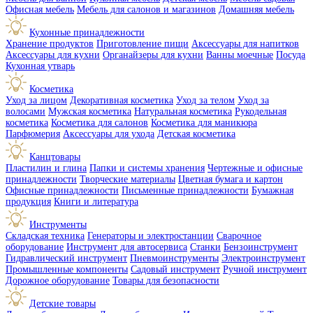
Офисная мебель
Мебель для салонов и магазинов
Домашняя мебель
Кухонные принадлежности
Хранение продуктов
Приготовление пищи
Аксессуары для напитков
Аксессуары для кухни
Органайзеры для кухни
Ванны моечные
Посуда
Кухонная утварь
Косметика
Уход за лицом
Декоративная косметика
Уход за телом
Уход за
волосами
Мужская косметика
Натуральная косметика
Рукодельная
косметика
Косметика для салонов
Косметика для маникюра
Парфюмерия
Аксессуары для ухода
Детская косметика
Канцтовары
Пластилин и глина
Папки и системы хранения
Чертежные и офисные
принадлежности
Творческие материалы
Цветная бумага и картон
Офисные принадлежности
Письменные принадлежности
Бумажная
продукция
Книги и литература
Инструменты
Складская техника
Генераторы и электростанции
Сварочное
оборудование
Инструмент для автосервиса
Станки
Бензоинструмент
Гидравлический инструмент
Пневмоинструменты
Электроинструмент
Промышленные компоненты
Садовый инструмент
Ручной инструмент
Дорожное оборудование
Товары для безопасности
Детские товары