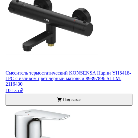
Смеситель термостатический KONSENSA Нарни YH5418-
1PC с изливом цвет черный матовый 89397896 STLM-
2116430
10 135 ₽
Под заказ