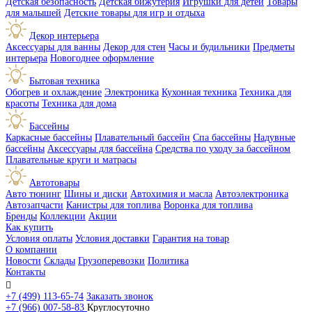
Детская безопасность
Детская бижутерия
Игрушки для детей
Товары
для малышей
Детские товары для игр и отдыха
Декор интерьера
Аксессуары для ванны
Декор для стен
Часы и будильники
Предметы
интерьера
Новогоднее оформление
Бытовая техника
Обогрев и охлаждение
Электроника
Кухонная техника
Техника для
красоты
Техника для дома
Бассейны
Каркасные бассейны
Плавательный бассейн
Спа бассейны
Надувные
бассейны
Аксессуары для бассейна
Средства по уходу за бассейном
Плавательные круги и матрасы
Автотовары
Авто тюнинг
Шины и диски
Автохимия и масла
Автоэлектроника
Автозапчасти
Канистры для топлива
Воронка для топлива
Бренды
Коллекции
Акции
Как купить
Условия оплаты
Условия доставки
Гарантия на товар
О компании
Новости
Склады
Грузоперевозки
Политика
Контакты

+7 (499) 113-65-74
Заказать звонок
+7 (966) 007-58-83
Круглосуточно