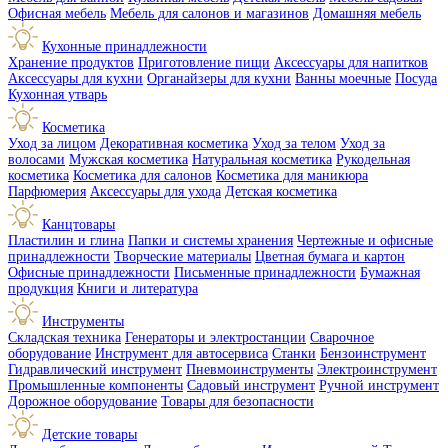
Офисная мебель
Мебель для салонов и магазинов
Домашняя мебель
Кухонные принадлежности
Хранение продуктов
Приготовление пищи
Аксессуары для напитков
Аксессуары для кухни
Органайзеры для кухни
Ванны моечные
Посуда
Кухонная утварь
Косметика
Уход за лицом
Декоративная косметика
Уход за телом
Уход за
волосами
Мужская косметика
Натуральная косметика
Рукодельная
косметика
Косметика для салонов
Косметика для маникюра
Парфюмерия
Аксессуары для ухода
Детская косметика
Канцтовары
Пластилин и глина
Папки и системы хранения
Чертежные и офисные
принадлежности
Творческие материалы
Цветная бумага и картон
Офисные принадлежности
Письменные принадлежности
Бумажная
продукция
Книги и литература
Инструменты
Складская техника
Генераторы и электростанции
Сварочное
оборудование
Инструмент для автосервиса
Станки
Бензоинструмент
Гидравлический инструмент
Пневмоинструменты
Электроинструмент
Промышленные компоненты
Садовый инструмент
Ручной инструмент
Дорожное оборудование
Товары для безопасности
Детские товары