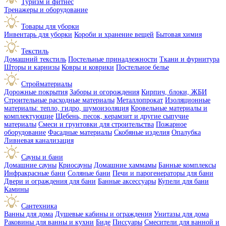
Туризм и фитнес
Тренажеры и оборудование
Товары для уборки
Инвентарь для уборки
Короби и хранение вещей
Бытовая химия
Текстиль
Домашний текстиль
Постельные принадлежности
Ткани и фурнитура
Шторы и карнизы
Ковры и коврики
Постельное белье
Стройматериалы
Дорожные покрытия
Заборы и огорождения
Кирпич, блоки, ЖБИ
Строительные расходные материалы
Металлопрокат
Изоляционные
материалы: тепло, гидро, шумоизоляция
Кровельные материалы и
комплектующие
Щебень, песок, керамзит и другие сыпучие
материалы
Смеси и грунтовки для строительства
Пожарное
оборудование
Фасадные материалы
Скобяные изделия
Опалубка
Ливневая канализация
Сауны и бани
Домашние сауны
Криосауны
Домашние хаммамы
Банные комплексы
Инфракрасные бани
Соляные бани
Печи и парогенераторы для бани
Двери и ограждения для бани
Банные аксессуары
Купели для бани
Камины
Сантехника
Ванны для дома
Душевые кабины и ограждения
Унитазы для дома
Раковины для ванны и кухни
Биде
Писсуары
Смесители для ванной и