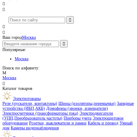




Ваш город
Москва
Популярные:
Москва
Поиск по алфавиту:
М
Москва

Каталог товаров
Электротовары
Реле (пускатели, контакторы)
Шины (изоляторы,перемычки)
Зарядные
устройства (ИБП,АКБ)
Домофоны (звонки, извещатели)
Электросчетчики (трансформаторы тока)
Электродвигатели
(УПП,Преобразователь частоты)
Приборы учета
Электрощитовое
оборудование
Розетки, выключатели и рамки
Кабель и провод
Умный
дом
Камеры видеонаблюдения