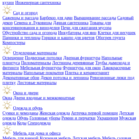
кухни
Инженерная сантехника
Сад и огород
Саженцы и рассада
Барбекю для дачи
Выращивание рассады
Садовый
декор
Семена и Луковицы
Дачная сантехника
Товары для
консервирования и виноделия
Печи для сжигания мусора
Обустройство сада и огорода
Инкубаторы для яиц
Клетки для несушек
Парники и теплицы
Горшки и кашпо для цветов
Обогрев грунта
Компостеры
Отделочные материалы
Освещение
Подвесные потолки
Дверная фурнитура
Напольные
плинтуса
Пиломатериалы
Лестницы деревянные
Трубы дымохода и
фитинги
Мебельная фурнитура
Фурнитура для окон
Лакокрасочные
материалы
Напольные покрытия
Плитка и керамогранит
Декоративные обои
Декор потолка и лепнина
Ревизионные люки под
плитку
Листовые материалы
Окна и двери
Окна
Двери входные и межкомнатные
Одежда и обувь
Сумки и чемоданы
Женская одежда
Аптечка первой помощи
Детская
одежда
Обувь
Головные уборы
Ремни и перчатки
Украшения
Мужская
одежда
Кеды
Спецодежда
Мебель для дома и офиса
Мебель для ванной
Кухонная мебель
Детская мебель
Мебель садовая