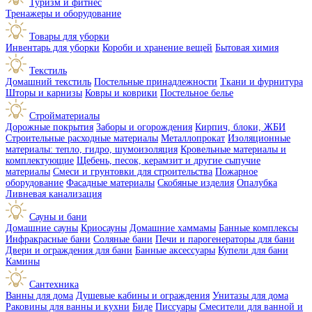
Туризм и фитнес
Тренажеры и оборудование
Товары для уборки
Инвентарь для уборки
Короби и хранение вещей
Бытовая химия
Текстиль
Домашний текстиль
Постельные принадлежности
Ткани и фурнитура
Шторы и карнизы
Ковры и коврики
Постельное белье
Стройматериалы
Дорожные покрытия
Заборы и огорождения
Кирпич, блоки, ЖБИ
Строительные расходные материалы
Металлопрокат
Изоляционные
материалы: тепло, гидро, шумоизоляция
Кровельные материалы и
комплектующие
Щебень, песок, керамзит и другие сыпучие
материалы
Смеси и грунтовки для строительства
Пожарное
оборудование
Фасадные материалы
Скобяные изделия
Опалубка
Ливневая канализация
Сауны и бани
Домашние сауны
Криосауны
Домашние хаммамы
Банные комплексы
Инфракрасные бани
Соляные бани
Печи и парогенераторы для бани
Двери и ограждения для бани
Банные аксессуары
Купели для бани
Камины
Сантехника
Ванны для дома
Душевые кабины и ограждения
Унитазы для дома
Раковины для ванны и кухни
Биде
Писсуары
Смесители для ванной и