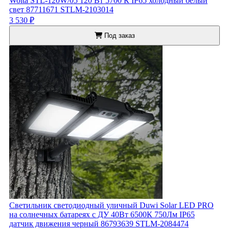
Wolta STL-120W/05 120 Вт 5700 К IP65 холодный белый
свет 87711671 STLM-2103014
3 530 ₽
Под заказ
Светильник светодиодный уличный Duwi Solar LED PRO
на солнечных батареях с ДУ 40Вт 6500К 750Лм IP65
датчик движения черный 86793639 STLM-2084474