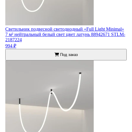
Светильник подвесной светодиодный «Full Light Minimal»
7 м² нейтральный белый свет цвет латунь 88942671 STLM-
2187224
994 ₽
Под заказ