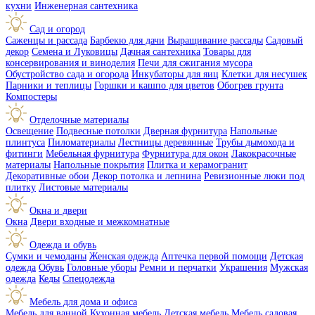
кухни
Инженерная сантехника
Сад и огород
Саженцы и рассада
Барбекю для дачи
Выращивание рассады
Садовый
декор
Семена и Луковицы
Дачная сантехника
Товары для
консервирования и виноделия
Печи для сжигания мусора
Обустройство сада и огорода
Инкубаторы для яиц
Клетки для несушек
Парники и теплицы
Горшки и кашпо для цветов
Обогрев грунта
Компостеры
Отделочные материалы
Освещение
Подвесные потолки
Дверная фурнитура
Напольные
плинтуса
Пиломатериалы
Лестницы деревянные
Трубы дымохода и
фитинги
Мебельная фурнитура
Фурнитура для окон
Лакокрасочные
материалы
Напольные покрытия
Плитка и керамогранит
Декоративные обои
Декор потолка и лепнина
Ревизионные люки под
плитку
Листовые материалы
Окна и двери
Окна
Двери входные и межкомнатные
Одежда и обувь
Сумки и чемоданы
Женская одежда
Аптечка первой помощи
Детская
одежда
Обувь
Головные уборы
Ремни и перчатки
Украшения
Мужская
одежда
Кеды
Спецодежда
Мебель для дома и офиса
Мебель для ванной
Кухонная мебель
Детская мебель
Мебель садовая