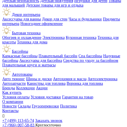
Детская безопасность
Детская бижутерия
Игрушки для детей
Товары
для малышей
Детские товары для игр и отдыха
Декор интерьера
Аксессуары для ванны
Декор для стен
Часы и будильники
Предметы
интерьера
Новогоднее оформление
Бытовая техника
Обогрев и охлаждение
Электроника
Кухонная техника
Техника для
красоты
Техника для дома
Бассейны
Каркасные бассейны
Плавательный бассейн
Спа бассейны
Надувные
бассейны
Аксессуары для бассейна
Средства по уходу за бассейном
Плавательные круги и матрасы
Автотовары
Авто тюнинг
Шины и диски
Автохимия и масла
Автоэлектроника
Автозапчасти
Канистры для топлива
Воронка для топлива
Бренды
Коллекции
Акции
Как купить
Условия оплаты
Условия доставки
Гарантия на товар
О компании
Новости
Склады
Грузоперевозки
Политика
Контакты

+7 (499) 113-65-74
Заказать звонок
+7 (966) 007-58-83
Круглосуточно