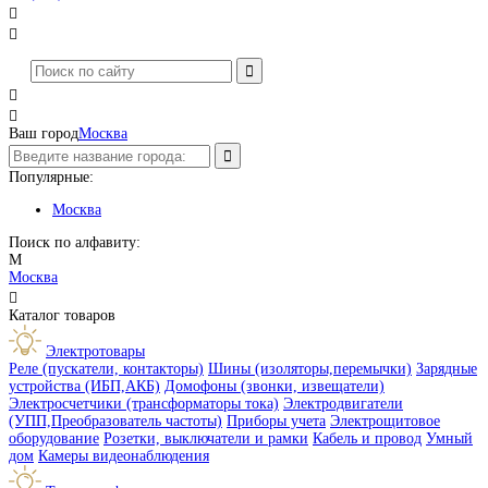




Ваш город
Москва
Популярные:
Москва
Поиск по алфавиту:
М
Москва

Каталог товаров
Электротовары
Реле (пускатели, контакторы)
Шины (изоляторы,перемычки)
Зарядные
устройства (ИБП,АКБ)
Домофоны (звонки, извещатели)
Электросчетчики (трансформаторы тока)
Электродвигатели
(УПП,Преобразователь частоты)
Приборы учета
Электрощитовое
оборудование
Розетки, выключатели и рамки
Кабель и провод
Умный
дом
Камеры видеонаблюдения