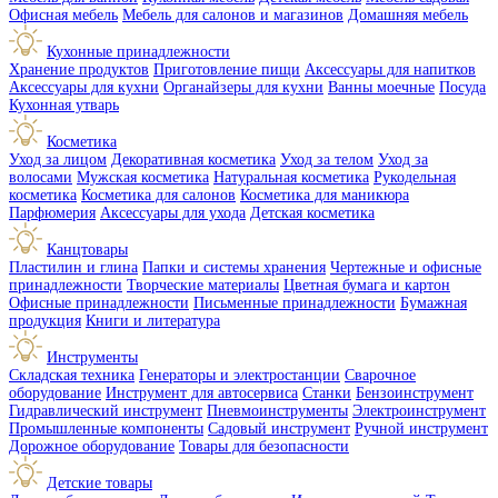
Офисная мебель
Мебель для салонов и магазинов
Домашняя мебель
Кухонные принадлежности
Хранение продуктов
Приготовление пищи
Аксессуары для напитков
Аксессуары для кухни
Органайзеры для кухни
Ванны моечные
Посуда
Кухонная утварь
Косметика
Уход за лицом
Декоративная косметика
Уход за телом
Уход за
волосами
Мужская косметика
Натуральная косметика
Рукодельная
косметика
Косметика для салонов
Косметика для маникюра
Парфюмерия
Аксессуары для ухода
Детская косметика
Канцтовары
Пластилин и глина
Папки и системы хранения
Чертежные и офисные
принадлежности
Творческие материалы
Цветная бумага и картон
Офисные принадлежности
Письменные принадлежности
Бумажная
продукция
Книги и литература
Инструменты
Складская техника
Генераторы и электростанции
Сварочное
оборудование
Инструмент для автосервиса
Станки
Бензоинструмент
Гидравлический инструмент
Пневмоинструменты
Электроинструмент
Промышленные компоненты
Садовый инструмент
Ручной инструмент
Дорожное оборудование
Товары для безопасности
Детские товары