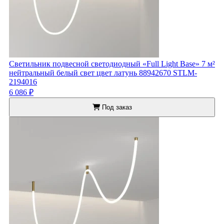
Светильник подвесной светодиодный «Full Light Base» 7 м²
нейтральный белый свет цвет латунь 88942670 STLM-
2194016
6 086 ₽
Под заказ