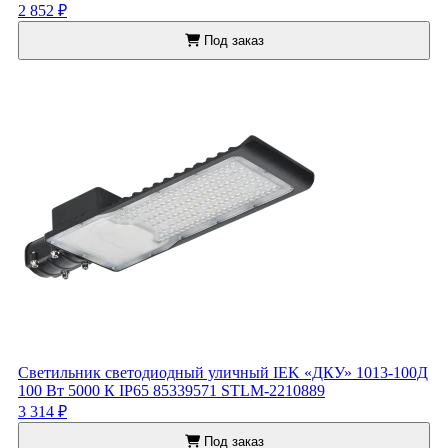
2 852 ₽
Под заказ
Светильник светодиодный уличный IEK «ДКУ» 1013-100Д
100 Вт 5000 К IP65 85339571 STLM-2210889
3 314 ₽
Под заказ