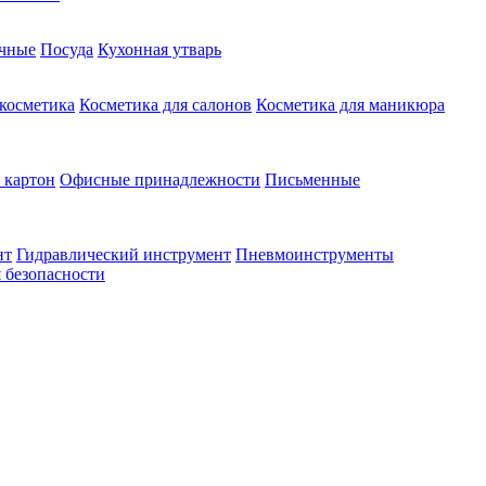
чные
Посуда
Кухонная утварь
 косметика
Косметика для салонов
Косметика для маникюра
 картон
Офисные принадлежности
Письменные
нт
Гидравлический инструмент
Пневмоинструменты
 безопасности