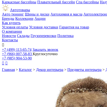
Каркасные бассейны
Плавательный бассейн
Спа бассейны
Над
Автотовары
Авто тюнинг
Шины и диски
Автохимия и масла
Автоэлектрон
Бренды
Коллекции
Акции
Как купить
Условия оплаты
Условия доставки
Гарантия на товар
О компании
Новости
Склады
Грузоперевозки
Политика
Контакты

+7 (499) 113-65-74
Заказать звонок
+7 (966) 007-58-83
Круглосуточно
+7 (985) 904-53-90


Главная
>
Каталог
>
Декор интерьера
>
Предметы интерьера
>