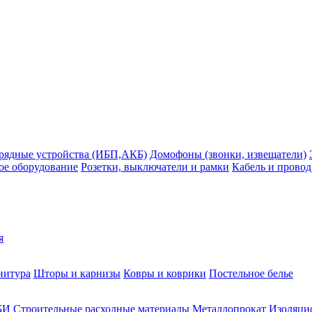
рядные устройства (ИБП,АКБ)
Домофоны (звонки, извещатели)
ое оборудование
Розетки, выключатели и рамки
Кабель и провод
я
нитура
Шторы и карнизы
Ковры и коврики
Постельное белье
БИ
Строительные расходные материалы
Металлопрокат
Изоляцио