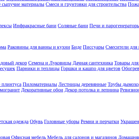
ие сыпучие материалы
Смеси и грунтовки для строительства
Пожа
лексы
Инфракрасные бани
Соляные бани
Печи и парогенераторы
ома
Раковины для ванны и кухни
Биде
Писсуары
Смесители для 
довый декор
Семена и Луковицы
Дачная сантехника
Товары для
несушек
Парники и теплицы
Горшки и кашпо для цветов
Обогрев
 плинтуса
Пиломатериалы
Лестницы деревянные
Трубы дымохо
амогранит
Декоративные обои
Декор потолка и лепнина
Ревизио
етская одежда
Обувь
Головные уборы
Ремни и перчатки
Украшен
довая
Офисная мебель
Мебель для салонов и магазинов
Домашняя