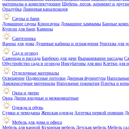
материалы и комплектующие
Щебень, песок, керамзит и друг
Опалубка
Ливневая канализация
Сауны и бани
Домашние сауны
Криосауны
Домашние хаммамы
Банные комп
Купели для бани
Камины
Сантехника
Ванны для дома
Душевые кабины и ограждения
Унитазы для д
Сад и огород
Саженцы и рассада
Барбекю для дачи
Выращивание рассады
Са
Обустройство сада и огорода
Инкубаторы для яиц
Клетки для 
Отделочные материалы
Освещение
Подвесные потолки
Дверная фурнитура
Напольные
Лакокрасочные материалы
Напольные покрытия
Плитка и кер
Окна и двери
Окна
Двери входные и межкомнатные
Одежда и обувь
Сумки и чемоданы
Женская одежда
Аптечка первой помощи
Д
Мебель для дома и офиса
Мебель для ванной
Кухонная мебель
Детская мебель
Мебель са