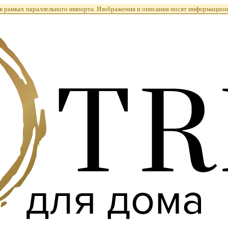
 рамках параллельного импорта. Изображения и описания носят информацион