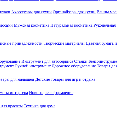
питков
Аксессуары для кухни
Органайзеры для кухни
Ванны мое
олосами
Мужская косметика
Натуральная косметика
Рукодельная
фисные принадлежности
Творческие материалы
Цветная бумага и
орудование
Инструмент для автосервиса
Станки
Бензоинструме
трумент
Ручной инструмент
Дорожное оборудование
Товары для
овары для малышей
Детские товары для игр и отдыха
меты интерьера
Новогоднее оформление
 для красоты
Техника для дома