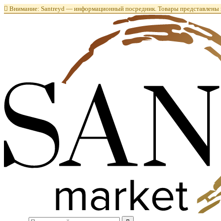

Внимание: Santreyd — информационный посредник. Товары представлены в