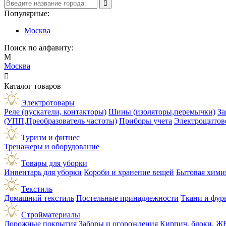
Популярные:
Москва
Поиск по алфавиту:
М
Москва

Каталог товаров
Электротовары
Реле (пускатели, контакторы)
Шины (изоляторы,перемычки)
За
(УПП,Преобразователь частоты)
Приборы учета
Электрощитов
Туризм и фитнес
Тренажеры и оборудование
Товары для уборки
Инвентарь для уборки
Короби и хранение вещей
Бытовая хими
Текстиль
Домашний текстиль
Постельные принадлежности
Ткани и фур
Стройматериалы
Дорожные покрытия
Заборы и огорождения
Кирпич, блоки, Ж