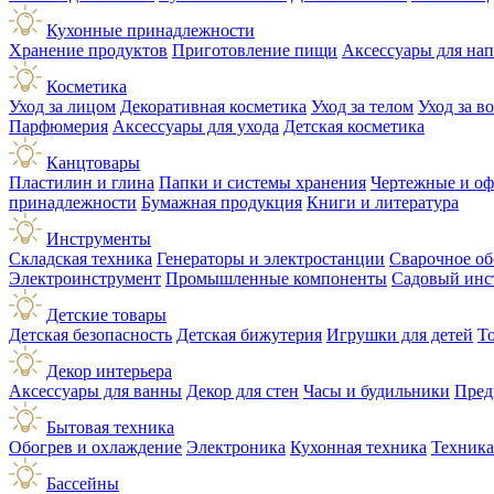
Кухонные принадлежности
Хранение продуктов
Приготовление пищи
Аксессуары для на
Косметика
Уход за лицом
Декоративная косметика
Уход за телом
Уход за в
Парфюмерия
Аксессуары для ухода
Детская косметика
Канцтовары
Пластилин и глина
Папки и системы хранения
Чертежные и о
принадлежности
Бумажная продукция
Книги и литература
Инструменты
Складская техника
Генераторы и электростанции
Сварочное об
Электроинструмент
Промышленные компоненты
Садовый инс
Детские товары
Детская безопасность
Детская бижутерия
Игрушки для детей
Т
Декор интерьера
Аксессуары для ванны
Декор для стен
Часы и будильники
Пред
Бытовая техника
Обогрев и охлаждение
Электроника
Кухонная техника
Техника
Бассейны