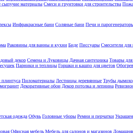
ие сыпучие материалы
Смеси и грунтовки для строительства
Пожа
лексы
Инфракрасные бани
Соляные бани
Печи и парогенераторы
ома
Раковины для ванны и кухни
Биде
Писсуары
Смесители для 
довый декор
Семена и Луковицы
Дачная сантехника
Товары для
несушек
Парники и теплицы
Горшки и кашпо для цветов
Обогрев
 плинтуса
Пиломатериалы
Лестницы деревянные
Трубы дымохо
амогранит
Декоративные обои
Декор потолка и лепнина
Ревизио
етская одежда
Обувь
Головные уборы
Ремни и перчатки
Украшен
довая
Офисная мебель
Мебель для салонов и магазинов
Домашняя