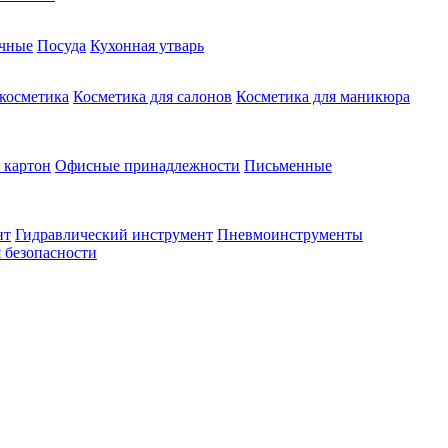
чные
Посуда
Кухонная утварь
 косметика
Косметика для салонов
Косметика для маникюра
 картон
Офисные принадлежности
Письменные
нт
Гидравлический инструмент
Пневмоинструменты
 безопасности