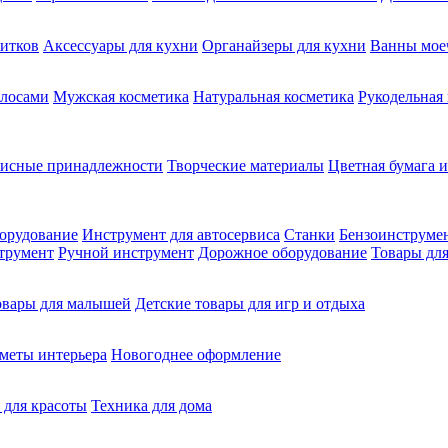
питков
Аксессуары для кухни
Органайзеры для кухни
Ванны мое
олосами
Мужская косметика
Натуральная косметика
Рукодельная
фисные принадлежности
Творческие материалы
Цветная бумага и
орудование
Инструмент для автосервиса
Станки
Бензоинструме
трумент
Ручной инструмент
Дорожное оборудование
Товары для
овары для малышей
Детские товары для игр и отдыха
меты интерьера
Новогоднее оформление
 для красоты
Техника для дома