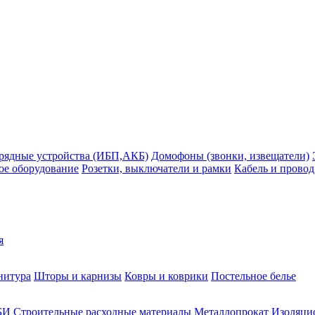
рядные устройства (ИБП,АКБ)
Домофоны (звонки, извещатели)
ое оборудование
Розетки, выключатели и рамки
Кабель и провод
я
нитура
Шторы и карнизы
Ковры и коврики
Постельное белье
БИ
Строительные расходные материалы
Металлопрокат
Изоляцио