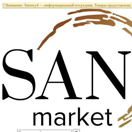

Внимание: Santreyd — информационный посредник. Товары представлены в