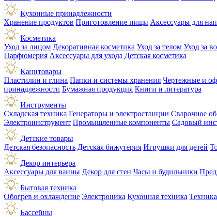
Кухонные принадлежности
Хранение продуктов
Приготовление пищи
Аксессуары для на
Косметика
Уход за лицом
Декоративная косметика
Уход за телом
Уход за в
Парфюмерия
Аксессуары для ухода
Детская косметика
Канцтовары
Пластилин и глина
Папки и системы хранения
Чертежные и о
принадлежности
Бумажная продукция
Книги и литература
Инструменты
Складская техника
Генераторы и электростанции
Сварочное об
Электроинструмент
Промышленные компоненты
Садовый инс
Детские товары
Детская безопасность
Детская бижутерия
Игрушки для детей
Т
Декор интерьера
Аксессуары для ванны
Декор для стен
Часы и будильники
Пред
Бытовая техника
Обогрев и охлаждение
Электроника
Кухонная техника
Техника
Бассейны