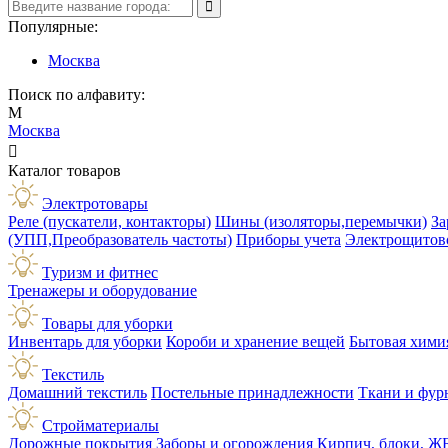
Популярные:
Москва
Поиск по алфавиту:
М
Москва

Каталог товаров
Электротовары
Реле (пускатели, контакторы)
Шины (изоляторы,перемычки)
За
(УПП,Преобразователь частоты)
Приборы учета
Электрощитов
Туризм и фитнес
Тренажеры и оборудование
Товары для уборки
Инвентарь для уборки
Короби и хранение вещей
Бытовая хими
Текстиль
Домашний текстиль
Постельные принадлежности
Ткани и фур
Стройматериалы
Дорожные покрытия
Заборы и огорождения
Кирпич, блоки, Ж