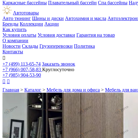
Каркасные бассейны
Плавательный бассейн
Спа бассейны
Над
Автотовары
Авто тюнинг
Шины и диски
Автохимия и масла
Автоэлектрон
Бренды
Коллекции
Акции
Как купить
Условия оплаты
Условия доставки
Гарантия на товар
О компании
Новости
Склады
Грузоперевозки
Политика
Контакты

+7 (499) 113-65-74
Заказать звонок
+7 (966) 007-58-83
Круглосуточно
+7 (985) 904-53-90


Главная
>
Каталог
>
Мебель для дома и офиса
>
Мебель для ва