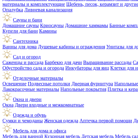
материалы и комплектующие
Щебень, песок, керамзит и друг
Опалубка
Ливневая канализация
Сауны и бани
Домашние сауны
Криосауны
Домашние хаммамы
Банные комп
Купели для бани
Камины
Сантехника
Ванны для дома
Душевые кабины и ограждения
Унитазы для д
Сад и огород
Саженцы и рассада
Барбекю для дачи
Выращивание рассады
Са
Обустройство сада и огорода
Инкубаторы для яиц
Клетки для 
Отделочные материалы
Освещение
Подвесные потолки
Дверная фурнитура
Напольные
Лакокрасочные материалы
Напольные покрытия
Плитка и кер
Окна и двери
Окна
Двери входные и межкомнатные
Одежда и обувь
Сумки и чемоданы
Женская одежда
Аптечка первой помощи
Д
Мебель для дома и офиса
Мебель для ванной
Кухонная мебель
Детская мебель
Мебель са