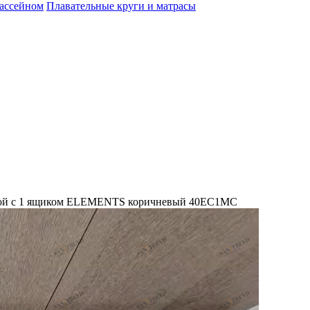
бассейном
Плавательные круги и матрасы
анной с 1 ящиком ELEMENTS коричневый 40EC1MC