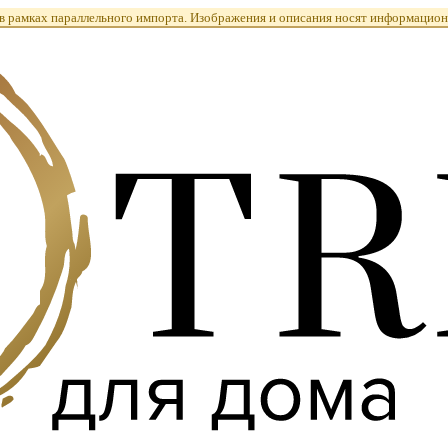
 рамках параллельного импорта. Изображения и описания носят информацион