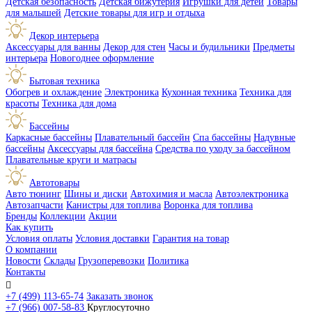
Детская безопасность
Детская бижутерия
Игрушки для детей
Товары
для малышей
Детские товары для игр и отдыха
Декор интерьера
Аксессуары для ванны
Декор для стен
Часы и будильники
Предметы
интерьера
Новогоднее оформление
Бытовая техника
Обогрев и охлаждение
Электроника
Кухонная техника
Техника для
красоты
Техника для дома
Бассейны
Каркасные бассейны
Плавательный бассейн
Спа бассейны
Надувные
бассейны
Аксессуары для бассейна
Средства по уходу за бассейном
Плавательные круги и матрасы
Автотовары
Авто тюнинг
Шины и диски
Автохимия и масла
Автоэлектроника
Автозапчасти
Канистры для топлива
Воронка для топлива
Бренды
Коллекции
Акции
Как купить
Условия оплаты
Условия доставки
Гарантия на товар
О компании
Новости
Склады
Грузоперевозки
Политика
Контакты

+7 (499) 113-65-74
Заказать звонок
+7 (966) 007-58-83
Круглосуточно