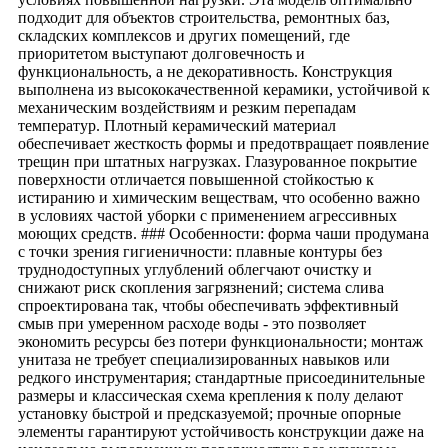
подходит для объектов строительства, ремонтных баз,
складских комплексов и других помещений, где
приоритетом выступают долговечность и
функциональность, а не декоративность. Конструкция
выполнена из высококачественной керамики, устойчивой к
механическим воздействиям и резким перепадам
температур. Плотный керамический материал
обеспечивает жесткость формы и предотвращает появление
трещин при штатных нагрузках. Глазурованное покрытие
поверхности отличается повышенной стойкостью к
истиранию и химическим веществам, что особенно важно
в условиях частой уборки с применением агрессивных
моющих средств. ### Особенности: форма чаши продумана
с точки зрения гигиеничности: плавные контуры без
труднодоступных углублений облегчают очистку и
снижают риск скопления загрязнений; система слива
спроектирована так, чтобы обеспечивать эффективный
смыв при умеренном расходе воды - это позволяет
экономить ресурсы без потери функциональности; монтаж
унитаза не требует специализированных навыков или
редкого инструментария; стандартные присоединительные
размеры и классическая схема крепления к полу делают
установку быстрой и предсказуемой; прочные опорные
элементы гарантируют устойчивость конструкции даже на