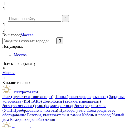




Ваш город
Москва
Популярные:
Москва
Поиск по алфавиту:
М
Москва

Каталог товаров
Электротовары
Реле (пускатели, контакторы)
Шины (изоляторы,перемычки)
Зарядные
устройства (ИБП,АКБ)
Домофоны (звонки, извещатели)
Электросчетчики (трансформаторы тока)
Электродвигатели
(УПП,Преобразователь частоты)
Приборы учета
Электрощитовое
оборудование
Розетки, выключатели и рамки
Кабель и провод
Умный
дом
Камеры видеонаблюдения