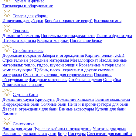
Туризм и фитнес
Тренажеры и оборудование
Товары для уборки
Инвентарь для уборки
Короби и хранение вещей
Бытовая химия
Текстиль
Домашний текстиль
Постельные принадлежности
Ткани и фурнитура
Шторы и карнизы
Ковры и коврики
Постельное белье
Стройматериалы
Дорожные покрытия
Заборы и огорождения
Кирпич, блоки, ЖБИ
Строительные расходные материалы
Металлопрокат
Изоляционные
материалы: тепло, гидро, шумоизоляция
Кровельные материалы и
комплектующие
Щебень, песок, керамзит и другие сыпучие
материалы
Смеси и грунтовки для строительства
Пожарное
оборудование
Фасадные материалы
Скобяные изделия
Опалубка
Ливневая канализация
Сауны и бани
Домашние сауны
Криосауны
Домашние хаммамы
Банные комплексы
Инфракрасные бани
Соляные бани
Печи и парогенераторы для бани
Двери и ограждения для бани
Банные аксессуары
Купели для бани
Камины
Сантехника
Ванны для дома
Душевые кабины и ограждения
Унитазы для дома
Раковины для ванны и кухни
Биде
Писсуары
Смесители для ванной и