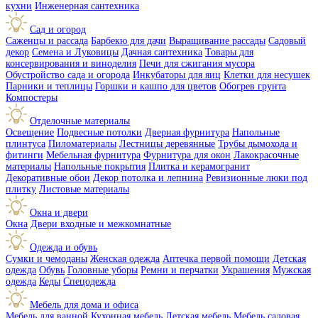
кухни
Инженерная сантехника
Сад и огород
Саженцы и рассада
Барбекю для дачи
Выращивание рассады
Садовый
декор
Семена и Луковицы
Дачная сантехника
Товары для
консервирования и виноделия
Печи для сжигания мусора
Обустройство сада и огорода
Инкубаторы для яиц
Клетки для несушек
Парники и теплицы
Горшки и кашпо для цветов
Обогрев грунта
Компостеры
Отделочные материалы
Освещение
Подвесные потолки
Дверная фурнитура
Напольные
плинтуса
Пиломатериалы
Лестницы деревянные
Трубы дымохода и
фитинги
Мебельная фурнитура
Фурнитура для окон
Лакокрасочные
материалы
Напольные покрытия
Плитка и керамогранит
Декоративные обои
Декор потолка и лепнина
Ревизионные люки под
плитку
Листовые материалы
Окна и двери
Окна
Двери входные и межкомнатные
Одежда и обувь
Сумки и чемоданы
Женская одежда
Аптечка первой помощи
Детская
одежда
Обувь
Головные уборы
Ремни и перчатки
Украшения
Мужская
одежда
Кеды
Спецодежда
Мебель для дома и офиса
Мебель для ванной
Кухонная мебель
Детская мебель
Мебель садовая