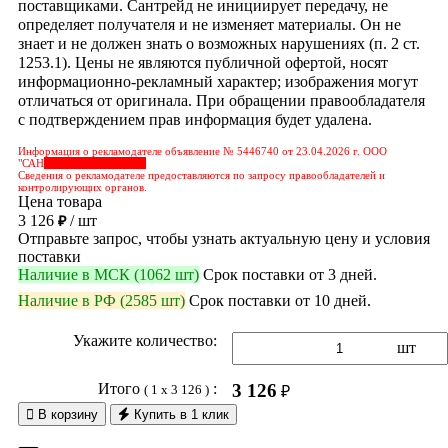
поставщиками. Сантрейд не инициирует передачу, не
определяет получателя и не изменяет материалы. Он не
знает и не должен знать о возможных нарушениях (п. 2 ст.
1253.1). Цены не являются публичной офертой, носят
информационно-рекламный характер; изображения могут
отличаться от оригинала. При обращении правообладателя
с подтверждением прав информация будет удалена.
Информация о рекламодателе объявление № 5446740 от 23.04.2026 г. ООО
"САН
&nbps;&nbps;&nbps;
Сведения о рекламодателе предоставляются по запросу правообладателей и
контролирующих органов.
Цена товара
3 126
/ шт
₽
Отправьте запрос, чтобы узнать актуальную цену и условия
поставки
Наличие в МСК (1062 шт)
Срок поставки от 3 дней.
Наличие в РФ (2585 шт)
Срок поставки от 10 дней.
Укажите количество:
шт
Итого
:
3 126
( 1 x 3 126 )
₽

В корзину
Купить в 1 клик