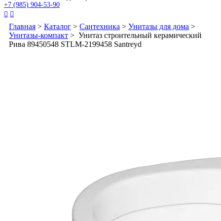
+7 (985) 904-53-90


Главная
>
Каталог
>
Сантехника
>
Унитазы для дома
>
Унитазы-компакт
> Унитаз строительный керамический
Рива 89450548 STLM-2199458 Santreyd