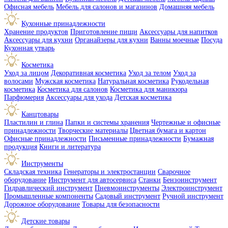
Офисная мебель
Мебель для салонов и магазинов
Домашняя мебель
Кухонные принадлежности
Хранение продуктов
Приготовление пищи
Аксессуары для напитков
Аксессуары для кухни
Органайзеры для кухни
Ванны моечные
Посуда
Кухонная утварь
Косметика
Уход за лицом
Декоративная косметика
Уход за телом
Уход за
волосами
Мужская косметика
Натуральная косметика
Рукодельная
косметика
Косметика для салонов
Косметика для маникюра
Парфюмерия
Аксессуары для ухода
Детская косметика
Канцтовары
Пластилин и глина
Папки и системы хранения
Чертежные и офисные
принадлежности
Творческие материалы
Цветная бумага и картон
Офисные принадлежности
Письменные принадлежности
Бумажная
продукция
Книги и литература
Инструменты
Складская техника
Генераторы и электростанции
Сварочное
оборудование
Инструмент для автосервиса
Станки
Бензоинструмент
Гидравлический инструмент
Пневмоинструменты
Электроинструмент
Промышленные компоненты
Садовый инструмент
Ручной инструмент
Дорожное оборудование
Товары для безопасности
Детские товары