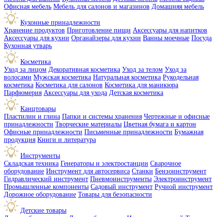
Офисная мебель
Мебель для салонов и магазинов
Домашняя мебель
Кухонные принадлежности
Хранение продуктов
Приготовление пищи
Аксессуары для напитков
Аксессуары для кухни
Органайзеры для кухни
Ванны моечные
Посуда
Кухонная утварь
Косметика
Уход за лицом
Декоративная косметика
Уход за телом
Уход за
волосами
Мужская косметика
Натуральная косметика
Рукодельная
косметика
Косметика для салонов
Косметика для маникюра
Парфюмерия
Аксессуары для ухода
Детская косметика
Канцтовары
Пластилин и глина
Папки и системы хранения
Чертежные и офисные
принадлежности
Творческие материалы
Цветная бумага и картон
Офисные принадлежности
Письменные принадлежности
Бумажная
продукция
Книги и литература
Инструменты
Складская техника
Генераторы и электростанции
Сварочное
оборудование
Инструмент для автосервиса
Станки
Бензоинструмент
Гидравлический инструмент
Пневмоинструменты
Электроинструмент
Промышленные компоненты
Садовый инструмент
Ручной инструмент
Дорожное оборудование
Товары для безопасности
Детские товары