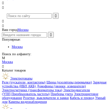




Ваш город
Москва
Популярные:
Москва
Поиск по алфавиту:
М
Москва

Каталог товаров
Электротовары
Реле (пускатели, контакторы)
Шины (изоляторы,перемычки)
Зарядные
устройства (ИБП,АКБ)
Домофоны (звонки, извещатели)
Электросчетчики (трансформаторы тока)
Электродвигатели
(УПП,Преобразователь частоты)
Приборы учета
Электрощитовое
оборудование
Розетки, выключатели и рамки
Кабель и провод
Умный
дом
Камеры видеонаблюдения