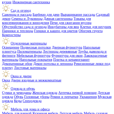
кухни
Инженерная сантехника
Сад и огород
Саженцы и рассада
Барбекю для дачи
Выращивание рассады
Садовый
декор
Семена и Луковицы
Дачная сантехника
Товары для
консервирования и виноделия
Печи для сжигания мусора
Обустройство сада и огорода
Инкубаторы для яиц
Клетки для несушек
Парники и теплицы
Горшки и кашпо для цветов
Обогрев грунта
Компостеры
Отделочные материалы
Освещение
Подвесные потолки
Дверная фурнитура
Напольные
плинтуса
Пиломатериалы
Лестницы деревянные
Трубы дымохода и
фитинги
Мебельная фурнитура
Фурнитура для окон
Лакокрасочные
материалы
Напольные покрытия
Плитка и керамогранит
Декоративные обои
Декор потолка и лепнина
Ревизионные люки под
плитку
Листовые материалы
Окна и двери
Окна
Двери входные и межкомнатные
Одежда и обувь
Сумки и чемоданы
Женская одежда
Аптечка первой помощи
Детская
одежда
Обувь
Головные уборы
Ремни и перчатки
Украшения
Мужская
одежда
Кеды
Спецодежда
Мебель для дома и офиса
Мебель для ванной
Кухонная мебель
Детская мебель
Мебель садовая