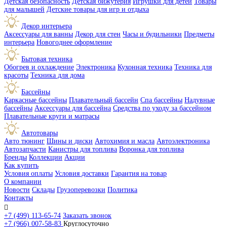
Детская безопасность
Детская бижутерия
Игрушки для детей
Товары
для малышей
Детские товары для игр и отдыха
Декор интерьера
Аксессуары для ванны
Декор для стен
Часы и будильники
Предметы
интерьера
Новогоднее оформление
Бытовая техника
Обогрев и охлаждение
Электроника
Кухонная техника
Техника для
красоты
Техника для дома
Бассейны
Каркасные бассейны
Плавательный бассейн
Спа бассейны
Надувные
бассейны
Аксессуары для бассейна
Средства по уходу за бассейном
Плавательные круги и матрасы
Автотовары
Авто тюнинг
Шины и диски
Автохимия и масла
Автоэлектроника
Автозапчасти
Канистры для топлива
Воронка для топлива
Бренды
Коллекции
Акции
Как купить
Условия оплаты
Условия доставки
Гарантия на товар
О компании
Новости
Склады
Грузоперевозки
Политика
Контакты

+7 (499) 113-65-74
Заказать звонок
+7 (966) 007-58-83
Круглосуточно