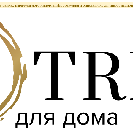
 рамках параллельного импорта. Изображения и описания носят информацион