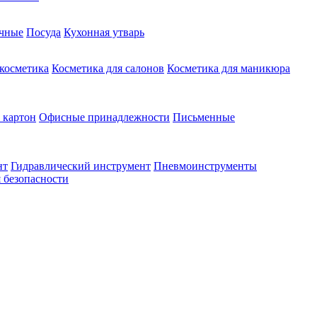
чные
Посуда
Кухонная утварь
 косметика
Косметика для салонов
Косметика для маникюра
 картон
Офисные принадлежности
Письменные
нт
Гидравлический инструмент
Пневмоинструменты
 безопасности