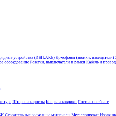
рядные устройства (ИБП,АКБ)
Домофоны (звонки, извещатели)
ое оборудование
Розетки, выключатели и рамки
Кабель и провод
я
нитура
Шторы и карнизы
Ковры и коврики
Постельное белье
БИ
Строительные расходные материалы
Металлопрокат
Изоляцио