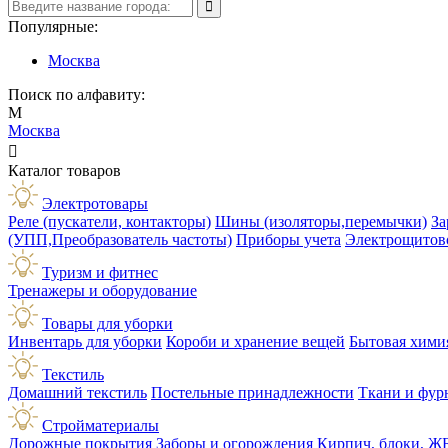
Популярные:
Москва
Поиск по алфавиту:
М
Москва

Каталог товаров
Электротовары
Реле (пускатели, контакторы)
Шины (изоляторы,перемычки)
За
(УПП,Преобразователь частоты)
Приборы учета
Электрощитов
Туризм и фитнес
Тренажеры и оборудование
Товары для уборки
Инвентарь для уборки
Короби и хранение вещей
Бытовая хими
Текстиль
Домашний текстиль
Постельные принадлежности
Ткани и фур
Стройматериалы
Дорожные покрытия
Заборы и огорождения
Кирпич, блоки, Ж