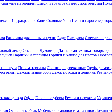
ие сыпучие материалы
Смеси и грунтовки для строительства
Пожа
лексы
Инфракрасные бани
Соляные бани
Печи и парогенераторы
ома
Раковины для ванны и кухни
Биде
Писсуары
Смесители для 
довый декор
Семена и Луковицы
Дачная сантехника
Товары для
несушек
Парники и теплицы
Горшки и кашпо для цветов
Обогрев
 плинтуса
Пиломатериалы
Лестницы деревянные
Трубы дымохо
амогранит
Декоративные обои
Декор потолка и лепнина
Ревизио
етская одежда
Обувь
Головные уборы
Ремни и перчатки
Украшен
довая
Офисная мебель
Мебель для салонов и магазинов
Домашняя