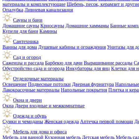
материалы и комплектующие
Щебень, песок, керамзит и друг
Опалубка
Ливневая канализация
Сауны и бани
Домашние сауны
Криосауны
Домашние хаммамы
Банные комп
Купели для бани
Камины
Сантехника
Ванны для дома
Душевые кабины и ограждения
Унитазы для д
Сад и огород
Саженцы и рассада
Барбекю для дачи
Выращивание рассады
Са
Обустройство сада и огорода
Инкубаторы для яиц
Клетки для 
Отделочные материалы
Освещение
Подвесные потолки
Дверная фурнитура
Напольные
Лакокрасочные материалы
Напольные покрытия
Плитка и кер
Окна и двери
Окна
Двери входные и межкомнатные
Одежда и обувь
Сумки и чемоданы
Женская одежда
Аптечка первой помощи
Д
Мебель для дома и офиса
Мебель для ванной
Кухонная мебель
Детская мебель
Мебель са