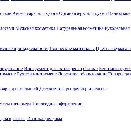
питков
Аксессуары для кухни
Органайзеры для кухни
Ванны мое
олосами
Мужская косметика
Натуральная косметика
Рукодельная
фисные принадлежности
Творческие материалы
Цветная бумага и
орудование
Инструмент для автосервиса
Станки
Бензоинструме
трумент
Ручной инструмент
Дорожное оборудование
Товары для
овары для малышей
Детские товары для игр и отдыха
меты интерьера
Новогоднее оформление
 для красоты
Техника для дома