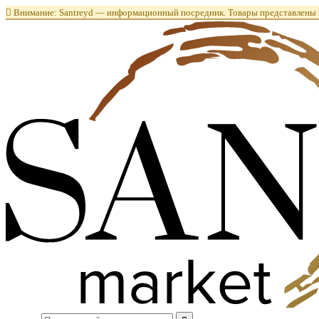

Внимание: Santreyd — информационный посредник. Товары представлены в