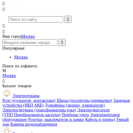




Ваш город
Москва
Популярные:
Москва
Поиск по алфавиту:
М
Москва

Каталог товаров
Электротовары
Реле (пускатели, контакторы)
Шины (изоляторы,перемычки)
Зарядные
устройства (ИБП,АКБ)
Домофоны (звонки, извещатели)
Электросчетчики (трансформаторы тока)
Электродвигатели
(УПП,Преобразователь частоты)
Приборы учета
Электрощитовое
оборудование
Розетки, выключатели и рамки
Кабель и провод
Умный
дом
Камеры видеонаблюдения