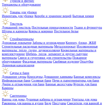
Туризм и фитнес
Тренажеры и оборудование
Товары для уборки
Инвентарь для уборки
Короби и хранение вещей
Бытовая химия
Текстиль
Домашний текстиль
Постельные принадлежности
Ткани и фурнитура
Шторы и карнизы
Ковры и коврики
Постельное белье
Стройматериалы
Дорожные покрытия
Заборы и огорождения
Кирпич, блоки, ЖБИ
Строительные расходные материалы
Металлопрокат
Изоляционные
материалы: тепло, гидро, шумоизоляция
Кровельные материалы и
комплектующие
Щебень, песок, керамзит и другие сыпучие
материалы
Смеси и грунтовки для строительства
Пожарное
оборудование
Фасадные материалы
Скобяные изделия
Опалубка
Ливневая канализация
Сауны и бани
Домашние сауны
Криосауны
Домашние хаммамы
Банные комплексы
Инфракрасные бани
Соляные бани
Печи и парогенераторы для бани
Двери и ограждения для бани
Банные аксессуары
Купели для бани
Камины
Сантехника
Ванны для дома
Душевые кабины и ограждения
Унитазы для дома
Раковины для ванны и кухни
Биде
Писсуары
Смесители для ванной и