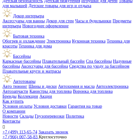
Детская безопасность
Детская бижутерия
Игрушки для детей
Товары
для малышей
Детские товары для игр и отдыха
Декор интерьера
Аксессуары для ванны
Декор для стен
Часы и будильники
Предметы
интерьера
Новогоднее оформление
Бытовая техника
Обогрев и охлаждение
Электроника
Кухонная техника
Техника для
красоты
Техника для дома
Бассейны
Каркасные бассейны
Плавательный бассейн
Спа бассейны
Надувные
бассейны
Аксессуары для бассейна
Средства по уходу за бассейном
Плавательные круги и матрасы
Автотовары
Авто тюнинг
Шины и диски
Автохимия и масла
Автоэлектроника
Автозапчасти
Канистры для топлива
Воронка для топлива
Бренды
Коллекции
Акции
Как купить
Условия оплаты
Условия доставки
Гарантия на товар
О компании
Новости
Склады
Грузоперевозки
Политика
Контакты

+7 (499) 113-65-74
Заказать звонок
+7 (966) 007-58-83
Круглосуточно