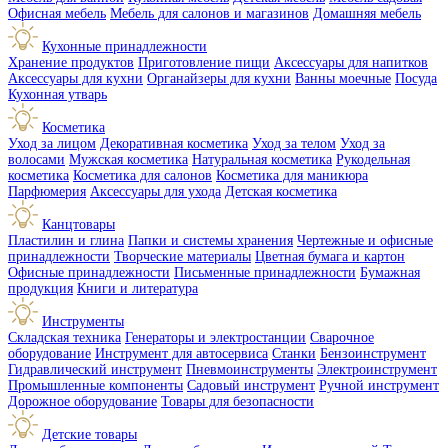
Офисная мебель
Мебель для салонов и магазинов
Домашняя мебель
Кухонные принадлежности
Хранение продуктов
Приготовление пищи
Аксессуары для напитков
Аксессуары для кухни
Органайзеры для кухни
Ванны моечные
Посуда
Кухонная утварь
Косметика
Уход за лицом
Декоративная косметика
Уход за телом
Уход за
волосами
Мужская косметика
Натуральная косметика
Рукодельная
косметика
Косметика для салонов
Косметика для маникюра
Парфюмерия
Аксессуары для ухода
Детская косметика
Канцтовары
Пластилин и глина
Папки и системы хранения
Чертежные и офисные
принадлежности
Творческие материалы
Цветная бумага и картон
Офисные принадлежности
Письменные принадлежности
Бумажная
продукция
Книги и литература
Инструменты
Складская техника
Генераторы и электростанции
Сварочное
оборудование
Инструмент для автосервиса
Станки
Бензоинструмент
Гидравлический инструмент
Пневмоинструменты
Электроинструмент
Промышленные компоненты
Садовый инструмент
Ручной инструмент
Дорожное оборудование
Товары для безопасности
Детские товары