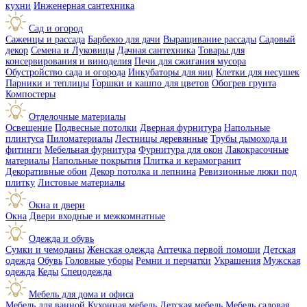
кухни
Инженерная сантехника
Сад и огород
Саженцы и рассада
Барбекю для дачи
Выращивание рассады
Садовый
декор
Семена и Луковицы
Дачная сантехника
Товары для
консервирования и виноделия
Печи для сжигания мусора
Обустройство сада и огорода
Инкубаторы для яиц
Клетки для несушек
Парники и теплицы
Горшки и кашпо для цветов
Обогрев грунта
Компостеры
Отделочные материалы
Освещение
Подвесные потолки
Дверная фурнитура
Напольные
плинтуса
Пиломатериалы
Лестницы деревянные
Трубы дымохода и
фитинги
Мебельная фурнитура
Фурнитура для окон
Лакокрасочные
материалы
Напольные покрытия
Плитка и керамогранит
Декоративные обои
Декор потолка и лепнина
Ревизионные люки под
плитку
Листовые материалы
Окна и двери
Окна
Двери входные и межкомнатные
Одежда и обувь
Сумки и чемоданы
Женская одежда
Аптечка первой помощи
Детская
одежда
Обувь
Головные уборы
Ремни и перчатки
Украшения
Мужская
одежда
Кеды
Спецодежда
Мебель для дома и офиса
Мебель для ванной
Кухонная мебель
Детская мебель
Мебель садовая