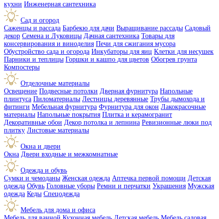
кухни
Инженерная сантехника
Сад и огород
Саженцы и рассада
Барбекю для дачи
Выращивание рассады
Садовый
декор
Семена и Луковицы
Дачная сантехника
Товары для
консервирования и виноделия
Печи для сжигания мусора
Обустройство сада и огорода
Инкубаторы для яиц
Клетки для несушек
Парники и теплицы
Горшки и кашпо для цветов
Обогрев грунта
Компостеры
Отделочные материалы
Освещение
Подвесные потолки
Дверная фурнитура
Напольные
плинтуса
Пиломатериалы
Лестницы деревянные
Трубы дымохода и
фитинги
Мебельная фурнитура
Фурнитура для окон
Лакокрасочные
материалы
Напольные покрытия
Плитка и керамогранит
Декоративные обои
Декор потолка и лепнина
Ревизионные люки под
плитку
Листовые материалы
Окна и двери
Окна
Двери входные и межкомнатные
Одежда и обувь
Сумки и чемоданы
Женская одежда
Аптечка первой помощи
Детская
одежда
Обувь
Головные уборы
Ремни и перчатки
Украшения
Мужская
одежда
Кеды
Спецодежда
Мебель для дома и офиса
Мебель для ванной
Кухонная мебель
Детская мебель
Мебель садовая