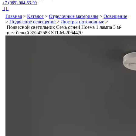
+7 (985) 904-53-90


Главная
>
Каталог
>
Отделочные материалы
>
Освещение
>
Подвесное освещение
>
Люстры потолочные
>
Подвесной светильник Семь огней Ноема 1 лампа 3 м²
цвет белый 85242583 STLM-2064470