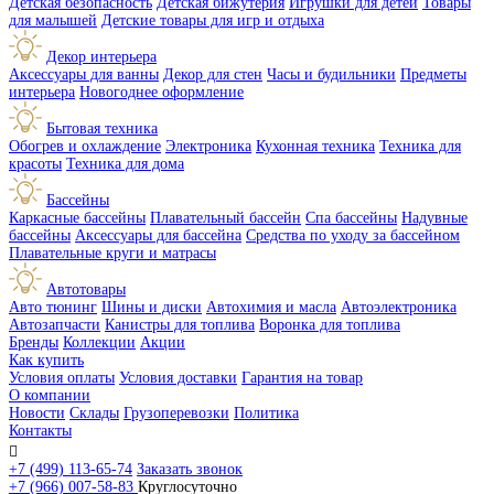
Детская безопасность
Детская бижутерия
Игрушки для детей
Товары
для малышей
Детские товары для игр и отдыха
Декор интерьера
Аксессуары для ванны
Декор для стен
Часы и будильники
Предметы
интерьера
Новогоднее оформление
Бытовая техника
Обогрев и охлаждение
Электроника
Кухонная техника
Техника для
красоты
Техника для дома
Бассейны
Каркасные бассейны
Плавательный бассейн
Спа бассейны
Надувные
бассейны
Аксессуары для бассейна
Средства по уходу за бассейном
Плавательные круги и матрасы
Автотовары
Авто тюнинг
Шины и диски
Автохимия и масла
Автоэлектроника
Автозапчасти
Канистры для топлива
Воронка для топлива
Бренды
Коллекции
Акции
Как купить
Условия оплаты
Условия доставки
Гарантия на товар
О компании
Новости
Склады
Грузоперевозки
Политика
Контакты

+7 (499) 113-65-74
Заказать звонок
+7 (966) 007-58-83
Круглосуточно