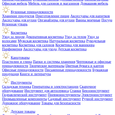
Офисная мебель
Мебель для салонов и магазинов
Домашняя мебель
Кухонные принадлежности
Хранение продуктов
Приготовление пищи
Аксессуары для напитков
Аксессуары для кухни
Органайзеры для кухни
Ванны моечные
Посуда
Кухонная утварь
Косметика
Уход за лицом
Декоративная косметика
Уход за телом
Уход за
волосами
Мужская косметика
Натуральная косметика
Рукодельная
косметика
Косметика для салонов
Косметика для маникюра
Парфюмерия
Аксессуары для ухода
Детская косметика
Канцтовары
Пластилин и глина
Папки и системы хранения
Чертежные и офисные
принадлежности
Творческие материалы
Цветная бумага и картон
Офисные принадлежности
Письменные принадлежности
Бумажная
продукция
Книги и литература
Инструменты
Складская техника
Генераторы и электростанции
Сварочное
оборудование
Инструмент для автосервиса
Станки
Бензоинструмент
Гидравлический инструмент
Пневмоинструменты
Электроинструмент
Промышленные компоненты
Садовый инструмент
Ручной инструмент
Дорожное оборудование
Товары для безопасности
Детские товары