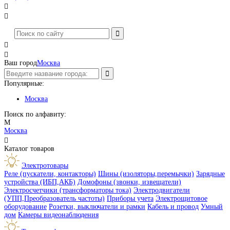




Ваш город
Москва
Популярные:
Москва
Поиск по алфавиту:
М
Москва

Каталог товаров
Электротовары
Реле (пускатели, контакторы)
Шины (изоляторы,перемычки)
Зарядные
устройства (ИБП,АКБ)
Домофоны (звонки, извещатели)
Электросчетчики (трансформаторы тока)
Электродвигатели
(УПП,Преобразователь частоты)
Приборы учета
Электрощитовое
оборудование
Розетки, выключатели и рамки
Кабель и провод
Умный
дом
Камеры видеонаблюдения