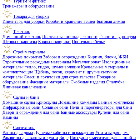
Туризм и фитнес
Тренажеры и оборудование
Товары для уборки
Инвентарь для уборки
Короби и хранение вещей
Бытовая химия
Текстиль
Домашний текстиль
Постельные принадлежности
Ткани и фурнитура
Шторы и карнизы
Ковры и коврики
Постельное белье
Стройматериалы
Дорожные покрытия
Заборы и огорождения
Кирпич, блоки, ЖБИ
Строительные расходные материалы
Металлопрокат
Изоляционные
материалы: тепло, гидро, шумоизоляция
Кровельные материалы и
комплектующие
Щебень, песок, керамзит и другие сыпучие
материалы
Смеси и грунтовки для строительства
Пожарное
оборудование
Фасадные материалы
Скобяные изделия
Опалубка
Ливневая канализация
Сауны и бани
Домашние сауны
Криосауны
Домашние хаммамы
Банные комплексы
Инфракрасные бани
Соляные бани
Печи и парогенераторы для бани
Двери и ограждения для бани
Банные аксессуары
Купели для бани
Камины
Сантехника
Ванны для дома
Душевые кабины и ограждения
Унитазы для дома
Раковины для ванны и кухни
Биде
Писсуары
Смесители для ванной и