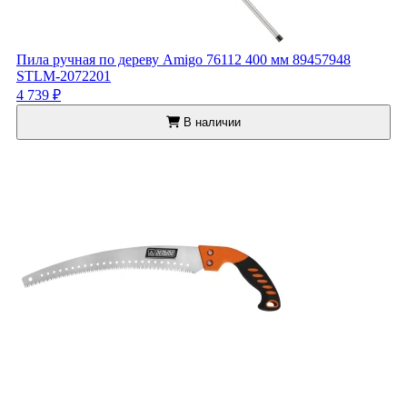
Пила ручная по дереву Amigo 76112 400 мм 89457948
STLM-2072201
4 739 ₽
В наличии