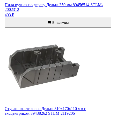
Пила ручная по дереву Дельта 350 мм 89456514 STLM-
2002312
493 ₽
В наличии
Стусло пластиковое Дельта 310x170x110 мм с
эксцентриком 89438262 STLM-2119206