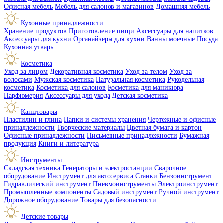
Офисная мебель
Мебель для салонов и магазинов
Домашняя мебель
Кухонные принадлежности
Хранение продуктов
Приготовление пищи
Аксессуары для напитков
Аксессуары для кухни
Органайзеры для кухни
Ванны моечные
Посуда
Кухонная утварь
Косметика
Уход за лицом
Декоративная косметика
Уход за телом
Уход за
волосами
Мужская косметика
Натуральная косметика
Рукодельная
косметика
Косметика для салонов
Косметика для маникюра
Парфюмерия
Аксессуары для ухода
Детская косметика
Канцтовары
Пластилин и глина
Папки и системы хранения
Чертежные и офисные
принадлежности
Творческие материалы
Цветная бумага и картон
Офисные принадлежности
Письменные принадлежности
Бумажная
продукция
Книги и литература
Инструменты
Складская техника
Генераторы и электростанции
Сварочное
оборудование
Инструмент для автосервиса
Станки
Бензоинструмент
Гидравлический инструмент
Пневмоинструменты
Электроинструмент
Промышленные компоненты
Садовый инструмент
Ручной инструмент
Дорожное оборудование
Товары для безопасности
Детские товары