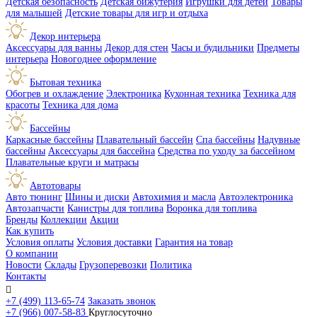
Детская безопасность
Детская бижутерия
Игрушки для детей
Товары
для малышей
Детские товары для игр и отдыха
Декор интерьера
Аксессуары для ванны
Декор для стен
Часы и будильники
Предметы
интерьера
Новогоднее оформление
Бытовая техника
Обогрев и охлаждение
Электроника
Кухонная техника
Техника для
красоты
Техника для дома
Бассейны
Каркасные бассейны
Плавательный бассейн
Спа бассейны
Надувные
бассейны
Аксессуары для бассейна
Средства по уходу за бассейном
Плавательные круги и матрасы
Автотовары
Авто тюнинг
Шины и диски
Автохимия и масла
Автоэлектроника
Автозапчасти
Канистры для топлива
Воронка для топлива
Бренды
Коллекции
Акции
Как купить
Условия оплаты
Условия доставки
Гарантия на товар
О компании
Новости
Склады
Грузоперевозки
Политика
Контакты

+7 (499) 113-65-74
Заказать звонок
+7 (966) 007-58-83
Круглосуточно