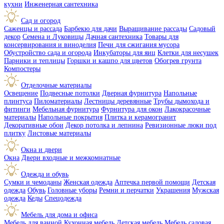
кухни
Инженерная сантехника
Сад и огород
Саженцы и рассада
Барбекю для дачи
Выращивание рассады
Садовый
декор
Семена и Луковицы
Дачная сантехника
Товары для
консервирования и виноделия
Печи для сжигания мусора
Обустройство сада и огорода
Инкубаторы для яиц
Клетки для несушек
Парники и теплицы
Горшки и кашпо для цветов
Обогрев грунта
Компостеры
Отделочные материалы
Освещение
Подвесные потолки
Дверная фурнитура
Напольные
плинтуса
Пиломатериалы
Лестницы деревянные
Трубы дымохода и
фитинги
Мебельная фурнитура
Фурнитура для окон
Лакокрасочные
материалы
Напольные покрытия
Плитка и керамогранит
Декоративные обои
Декор потолка и лепнина
Ревизионные люки под
плитку
Листовые материалы
Окна и двери
Окна
Двери входные и межкомнатные
Одежда и обувь
Сумки и чемоданы
Женская одежда
Аптечка первой помощи
Детская
одежда
Обувь
Головные уборы
Ремни и перчатки
Украшения
Мужская
одежда
Кеды
Спецодежда
Мебель для дома и офиса
Мебель для ванной
Кухонная мебель
Детская мебель
Мебель садовая