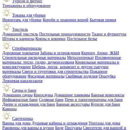
Туризм и фитнес
Тренажеры и оборудование
Товары для уборки
Инвентарь для уборки
Короби и хранение вещей
Бытовая химия
Текстиль
Домашний текстиль
Постельные принадлежности
Ткани и фурнитура
Шторы и карнизы
Ковры и коврики
Постельное белье
Стройматериалы
Дорожные покрытия
Заборы и огорождения
Кирпич, блоки, ЖБИ
Строительные расходные материалы
Металлопрокат
Изоляционные
материалы: тепло, гидро, шумоизоляция
Кровельные материалы и
комплектующие
Щебень, песок, керамзит и другие сыпучие
материалы
Смеси и грунтовки для строительства
Пожарное
оборудование
Фасадные материалы
Скобяные изделия
Опалубка
Ливневая канализация
Сауны и бани
Домашние сауны
Криосауны
Домашние хаммамы
Банные комплексы
Инфракрасные бани
Соляные бани
Печи и парогенераторы для бани
Двери и ограждения для бани
Банные аксессуары
Купели для бани
Камины
Сантехника
Ванны для дома
Душевые кабины и ограждения
Унитазы для дома
Раковины для ванны и кухни
Биде
Писсуары
Смесители для ванной и