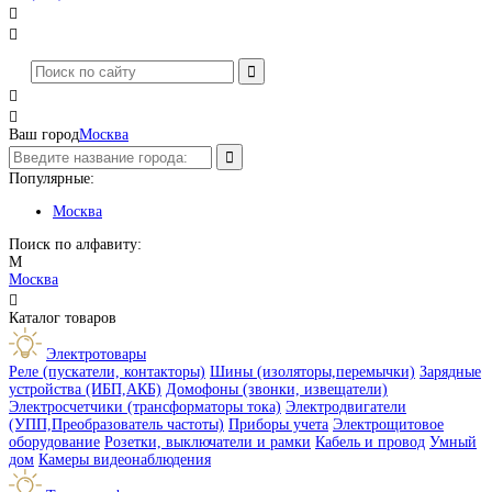




Ваш город
Москва
Популярные:
Москва
Поиск по алфавиту:
М
Москва

Каталог товаров
Электротовары
Реле (пускатели, контакторы)
Шины (изоляторы,перемычки)
Зарядные
устройства (ИБП,АКБ)
Домофоны (звонки, извещатели)
Электросчетчики (трансформаторы тока)
Электродвигатели
(УПП,Преобразователь частоты)
Приборы учета
Электрощитовое
оборудование
Розетки, выключатели и рамки
Кабель и провод
Умный
дом
Камеры видеонаблюдения