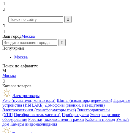




Ваш город
Москва
Популярные:
Москва
Поиск по алфавиту:
М
Москва

Каталог товаров
Электротовары
Реле (пускатели, контакторы)
Шины (изоляторы,перемычки)
Зарядные
устройства (ИБП,АКБ)
Домофоны (звонки, извещатели)
Электросчетчики (трансформаторы тока)
Электродвигатели
(УПП,Преобразователь частоты)
Приборы учета
Электрощитовое
оборудование
Розетки, выключатели и рамки
Кабель и провод
Умный
дом
Камеры видеонаблюдения