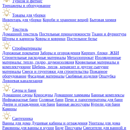
Туризм и фитнес
Тренажеры и оборудование
Товары для уборки
Инвентарь для уборки
Короби и хранение вещей
Бытовая химия
Текстиль
Домашний текстиль
Постельные принадлежности
Ткани и фурнитура
Шторы и карнизы
Ковры и коврики
Постельное белье
Стройматериалы
Дорожные покрытия
Заборы и огорождения
Кирпич, блоки, ЖБИ
Строительные расходные материалы
Металлопрокат
Изоляционные
материалы: тепло, гидро, шумоизоляция
Кровельные материалы и
комплектующие
Щебень, песок, керамзит и другие сыпучие
материалы
Смеси и грунтовки для строительства
Пожарное
оборудование
Фасадные материалы
Скобяные изделия
Опалубка
Ливневая канализация
Сауны и бани
Домашние сауны
Криосауны
Домашние хаммамы
Банные комплексы
Инфракрасные бани
Соляные бани
Печи и парогенераторы для бани
Двери и ограждения для бани
Банные аксессуары
Купели для бани
Камины
Сантехника
Ванны для дома
Душевые кабины и ограждения
Унитазы для дома
Раковины для ванны и кухни
Биде
Писсуары
Смесители для ванной и