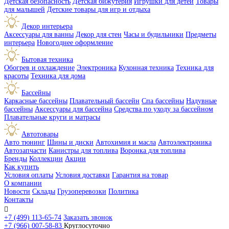
Детская безопасность
Детская бижутерия
Игрушки для детей
Товары
для малышей
Детские товары для игр и отдыха
Декор интерьера
Аксессуары для ванны
Декор для стен
Часы и будильники
Предметы
интерьера
Новогоднее оформление
Бытовая техника
Обогрев и охлаждение
Электроника
Кухонная техника
Техника для
красоты
Техника для дома
Бассейны
Каркасные бассейны
Плавательный бассейн
Спа бассейны
Надувные
бассейны
Аксессуары для бассейна
Средства по уходу за бассейном
Плавательные круги и матрасы
Автотовары
Авто тюнинг
Шины и диски
Автохимия и масла
Автоэлектроника
Автозапчасти
Канистры для топлива
Воронка для топлива
Бренды
Коллекции
Акции
Как купить
Условия оплаты
Условия доставки
Гарантия на товар
О компании
Новости
Склады
Грузоперевозки
Политика
Контакты

+7 (499) 113-65-74
Заказать звонок
+7 (966) 007-58-83
Круглосуточно