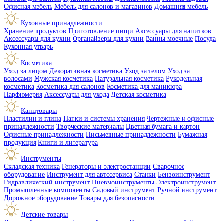
Офисная мебель
Мебель для салонов и магазинов
Домашняя мебель
Кухонные принадлежности
Хранение продуктов
Приготовление пищи
Аксессуары для напитков
Аксессуары для кухни
Органайзеры для кухни
Ванны моечные
Посуда
Кухонная утварь
Косметика
Уход за лицом
Декоративная косметика
Уход за телом
Уход за
волосами
Мужская косметика
Натуральная косметика
Рукодельная
косметика
Косметика для салонов
Косметика для маникюра
Парфюмерия
Аксессуары для ухода
Детская косметика
Канцтовары
Пластилин и глина
Папки и системы хранения
Чертежные и офисные
принадлежности
Творческие материалы
Цветная бумага и картон
Офисные принадлежности
Письменные принадлежности
Бумажная
продукция
Книги и литература
Инструменты
Складская техника
Генераторы и электростанции
Сварочное
оборудование
Инструмент для автосервиса
Станки
Бензоинструмент
Гидравлический инструмент
Пневмоинструменты
Электроинструмент
Промышленные компоненты
Садовый инструмент
Ручной инструмент
Дорожное оборудование
Товары для безопасности
Детские товары