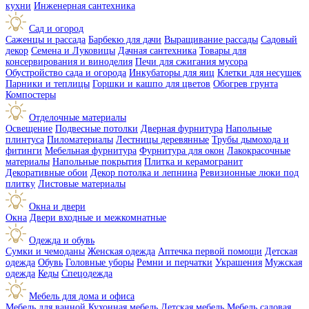
кухни
Инженерная сантехника
Сад и огород
Саженцы и рассада
Барбекю для дачи
Выращивание рассады
Садовый
декор
Семена и Луковицы
Дачная сантехника
Товары для
консервирования и виноделия
Печи для сжигания мусора
Обустройство сада и огорода
Инкубаторы для яиц
Клетки для несушек
Парники и теплицы
Горшки и кашпо для цветов
Обогрев грунта
Компостеры
Отделочные материалы
Освещение
Подвесные потолки
Дверная фурнитура
Напольные
плинтуса
Пиломатериалы
Лестницы деревянные
Трубы дымохода и
фитинги
Мебельная фурнитура
Фурнитура для окон
Лакокрасочные
материалы
Напольные покрытия
Плитка и керамогранит
Декоративные обои
Декор потолка и лепнина
Ревизионные люки под
плитку
Листовые материалы
Окна и двери
Окна
Двери входные и межкомнатные
Одежда и обувь
Сумки и чемоданы
Женская одежда
Аптечка первой помощи
Детская
одежда
Обувь
Головные уборы
Ремни и перчатки
Украшения
Мужская
одежда
Кеды
Спецодежда
Мебель для дома и офиса
Мебель для ванной
Кухонная мебель
Детская мебель
Мебель садовая