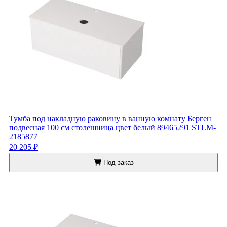
Тумба под накладную раковину в ванную комнату Берген
подвесная 100 см столешница цвет белый 89465291 STLM-
2185877
20 205 ₽
Под заказ