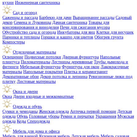
кухни
Инженерная сантехника
Сад и огород
Саженцы и рассада
Барбекю для дачи
Выращивание рассады
Садовый
декор
Семена и Луковицы
Дачная сантехника
Товары для
консервирования и виноделия
Печи для сжигания мусора
Обустройство сада и огорода
Инкубаторы для яиц
Клетки для несушек
Парники и теплицы
Горшки и кашпо для цветов
Обогрев грунта
Компостеры
Отделочные материалы
Освещение
Подвесные потолки
Дверная фурнитура
Напольные
плинтуса
Пиломатериалы
Лестницы деревянные
Трубы дымохода и
фитинги
Мебельная фурнитура
Фурнитура для окон
Лакокрасочные
материалы
Напольные покрытия
Плитка и керамогранит
Декоративные обои
Декор потолка и лепнина
Ревизионные люки под
плитку
Листовые материалы
Окна и двери
Окна
Двери входные и межкомнатные
Одежда и обувь
Сумки и чемоданы
Женская одежда
Аптечка первой помощи
Детская
одежда
Обувь
Головные уборы
Ремни и перчатки
Украшения
Мужская
одежда
Кеды
Спецодежда
Мебель для дома и офиса
Мебель для ванной
Кухонная мебель
Детская мебель
Мебель садовая