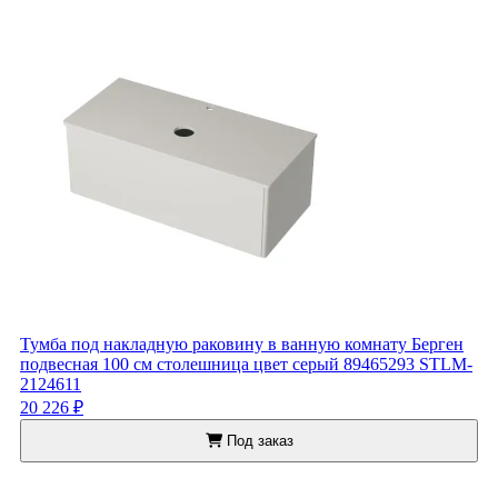
Тумба под накладную раковину в ванную комнату Берген
подвесная 100 см столешница цвет серый 89465293 STLM-
2124611
20 226 ₽
Под заказ