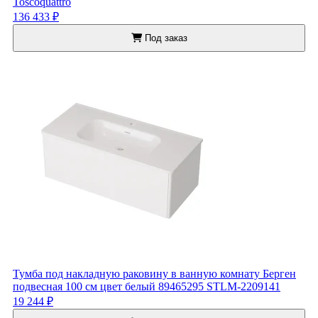
Toscoquattro
136 433 ₽
Под заказ
Тумба под накладную раковину в ванную комнату Берген
подвесная 100 см цвет белый 89465295 STLM-2209141
19 244 ₽