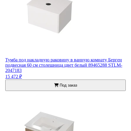
Тумба под накладную раковину в ванную комнату Берген
подвесная 60 см столешница цвет белый 89465288 STLM-
2047183
15 472 ₽
Под заказ