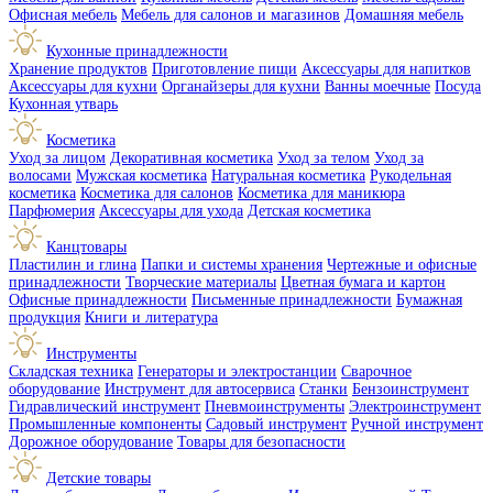
Офисная мебель
Мебель для салонов и магазинов
Домашняя мебель
Кухонные принадлежности
Хранение продуктов
Приготовление пищи
Аксессуары для напитков
Аксессуары для кухни
Органайзеры для кухни
Ванны моечные
Посуда
Кухонная утварь
Косметика
Уход за лицом
Декоративная косметика
Уход за телом
Уход за
волосами
Мужская косметика
Натуральная косметика
Рукодельная
косметика
Косметика для салонов
Косметика для маникюра
Парфюмерия
Аксессуары для ухода
Детская косметика
Канцтовары
Пластилин и глина
Папки и системы хранения
Чертежные и офисные
принадлежности
Творческие материалы
Цветная бумага и картон
Офисные принадлежности
Письменные принадлежности
Бумажная
продукция
Книги и литература
Инструменты
Складская техника
Генераторы и электростанции
Сварочное
оборудование
Инструмент для автосервиса
Станки
Бензоинструмент
Гидравлический инструмент
Пневмоинструменты
Электроинструмент
Промышленные компоненты
Садовый инструмент
Ручной инструмент
Дорожное оборудование
Товары для безопасности
Детские товары