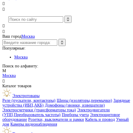




Ваш город
Москва
Популярные:
Москва
Поиск по алфавиту:
М
Москва

Каталог товаров
Электротовары
Реле (пускатели, контакторы)
Шины (изоляторы,перемычки)
Зарядные
устройства (ИБП,АКБ)
Домофоны (звонки, извещатели)
Электросчетчики (трансформаторы тока)
Электродвигатели
(УПП,Преобразователь частоты)
Приборы учета
Электрощитовое
оборудование
Розетки, выключатели и рамки
Кабель и провод
Умный
дом
Камеры видеонаблюдения