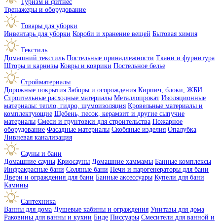
Туризм и фитнес
Тренажеры и оборудование
Товары для уборки
Инвентарь для уборки
Короби и хранение вещей
Бытовая химия
Текстиль
Домашний текстиль
Постельные принадлежности
Ткани и фурнитура
Шторы и карнизы
Ковры и коврики
Постельное белье
Стройматериалы
Дорожные покрытия
Заборы и огорождения
Кирпич, блоки, ЖБИ
Строительные расходные материалы
Металлопрокат
Изоляционные
материалы: тепло, гидро, шумоизоляция
Кровельные материалы и
комплектующие
Щебень, песок, керамзит и другие сыпучие
материалы
Смеси и грунтовки для строительства
Пожарное
оборудование
Фасадные материалы
Скобяные изделия
Опалубка
Ливневая канализация
Сауны и бани
Домашние сауны
Криосауны
Домашние хаммамы
Банные комплексы
Инфракрасные бани
Соляные бани
Печи и парогенераторы для бани
Двери и ограждения для бани
Банные аксессуары
Купели для бани
Камины
Сантехника
Ванны для дома
Душевые кабины и ограждения
Унитазы для дома
Раковины для ванны и кухни
Биде
Писсуары
Смесители для ванной и