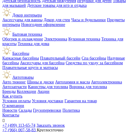
Детская безопасность
Детская бижутерия
Игрушки для детей
Товары
для малышей
Детские товары для игр и отдыха
Декор интерьера
Аксессуары для ванны
Декор для стен
Часы и будильники
Предметы
интерьера
Новогоднее оформление
Бытовая техника
Обогрев и охлаждение
Электроника
Кухонная техника
Техника для
красоты
Техника для дома
Бассейны
Каркасные бассейны
Плавательный бассейн
Спа бассейны
Надувные
бассейны
Аксессуары для бассейна
Средства по уходу за бассейном
Плавательные круги и матрасы
Автотовары
Авто тюнинг
Шины и диски
Автохимия и масла
Автоэлектроника
Автозапчасти
Канистры для топлива
Воронка для топлива
Бренды
Коллекции
Акции
Как купить
Условия оплаты
Условия доставки
Гарантия на товар
О компании
Новости
Склады
Грузоперевозки
Политика
Контакты

+7 (499) 113-65-74
Заказать звонок
+7 (966) 007-58-83
Круглосуточно