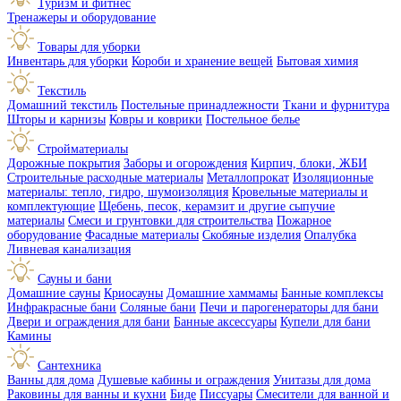
Туризм и фитнес
Тренажеры и оборудование
Товары для уборки
Инвентарь для уборки
Короби и хранение вещей
Бытовая химия
Текстиль
Домашний текстиль
Постельные принадлежности
Ткани и фурнитура
Шторы и карнизы
Ковры и коврики
Постельное белье
Стройматериалы
Дорожные покрытия
Заборы и огорождения
Кирпич, блоки, ЖБИ
Строительные расходные материалы
Металлопрокат
Изоляционные
материалы: тепло, гидро, шумоизоляция
Кровельные материалы и
комплектующие
Щебень, песок, керамзит и другие сыпучие
материалы
Смеси и грунтовки для строительства
Пожарное
оборудование
Фасадные материалы
Скобяные изделия
Опалубка
Ливневая канализация
Сауны и бани
Домашние сауны
Криосауны
Домашние хаммамы
Банные комплексы
Инфракрасные бани
Соляные бани
Печи и парогенераторы для бани
Двери и ограждения для бани
Банные аксессуары
Купели для бани
Камины
Сантехника
Ванны для дома
Душевые кабины и ограждения
Унитазы для дома
Раковины для ванны и кухни
Биде
Писсуары
Смесители для ванной и