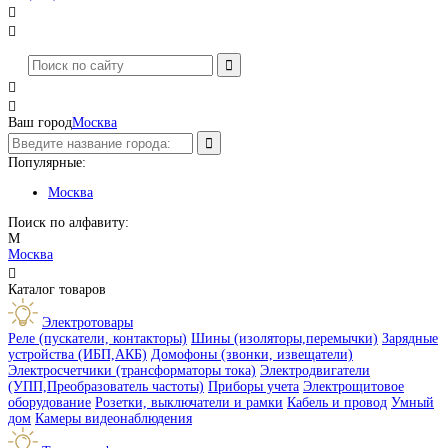




Ваш город
Москва
Популярные:
Москва
Поиск по алфавиту:
М
Москва

Каталог товаров
Электротовары
Реле (пускатели, контакторы)
Шины (изоляторы,перемычки)
Зарядные
устройства (ИБП,АКБ)
Домофоны (звонки, извещатели)
Электросчетчики (трансформаторы тока)
Электродвигатели
(УПП,Преобразователь частоты)
Приборы учета
Электрощитовое
оборудование
Розетки, выключатели и рамки
Кабель и провод
Умный
дом
Камеры видеонаблюдения