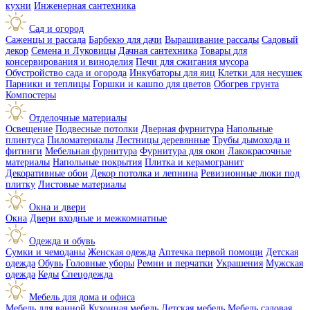
кухни
Инженерная сантехника
Сад и огород
Саженцы и рассада
Барбекю для дачи
Выращивание рассады
Садовый
декор
Семена и Луковицы
Дачная сантехника
Товары для
консервирования и виноделия
Печи для сжигания мусора
Обустройство сада и огорода
Инкубаторы для яиц
Клетки для несушек
Парники и теплицы
Горшки и кашпо для цветов
Обогрев грунта
Компостеры
Отделочные материалы
Освещение
Подвесные потолки
Дверная фурнитура
Напольные
плинтуса
Пиломатериалы
Лестницы деревянные
Трубы дымохода и
фитинги
Мебельная фурнитура
Фурнитура для окон
Лакокрасочные
материалы
Напольные покрытия
Плитка и керамогранит
Декоративные обои
Декор потолка и лепнина
Ревизионные люки под
плитку
Листовые материалы
Окна и двери
Окна
Двери входные и межкомнатные
Одежда и обувь
Сумки и чемоданы
Женская одежда
Аптечка первой помощи
Детская
одежда
Обувь
Головные уборы
Ремни и перчатки
Украшения
Мужская
одежда
Кеды
Спецодежда
Мебель для дома и офиса
Мебель для ванной
Кухонная мебель
Детская мебель
Мебель садовая