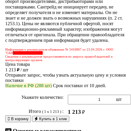
оборот производителями, дистрибьюторами или
поставщиками. Сантрейд не инициирует передачу, не
определяет получателя и не изменяет материалы. Он не
знает и не должен знать о возможных нарушениях (п. 2 ст.
1253.1). Цены не являются публичной офертой, носят
информационно-рекламный характер; изображения могут
отличаться от оригинала. При обращении правообладателя
с подтверждением прав информация будет удалена.
Информация о рекламодателе объявление № 5416867 от 23.04.2026 г. ООО
"САН
&nbps;&nbps;&nbps;
Сведения о рекламодателе предоставляются по запросу правообладателей и
контролирующих органов.
Цена товара
1 213
/ шт
₽
Отправьте запрос, чтобы узнать актуальную цену и условия
поставки
Наличие в РФ (288 шт)
Срок поставки от 10 дней.
Укажите количество:
шт
Итого
:
1 213
( 1 x 1 213 )
₽

В корзину
Купить в 1 клик
Основные характеристики