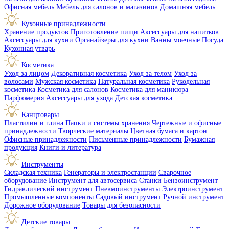
Офисная мебель
Мебель для салонов и магазинов
Домашняя мебель
Кухонные принадлежности
Хранение продуктов
Приготовление пищи
Аксессуары для напитков
Аксессуары для кухни
Органайзеры для кухни
Ванны моечные
Посуда
Кухонная утварь
Косметика
Уход за лицом
Декоративная косметика
Уход за телом
Уход за
волосами
Мужская косметика
Натуральная косметика
Рукодельная
косметика
Косметика для салонов
Косметика для маникюра
Парфюмерия
Аксессуары для ухода
Детская косметика
Канцтовары
Пластилин и глина
Папки и системы хранения
Чертежные и офисные
принадлежности
Творческие материалы
Цветная бумага и картон
Офисные принадлежности
Письменные принадлежности
Бумажная
продукция
Книги и литература
Инструменты
Складская техника
Генераторы и электростанции
Сварочное
оборудование
Инструмент для автосервиса
Станки
Бензоинструмент
Гидравлический инструмент
Пневмоинструменты
Электроинструмент
Промышленные компоненты
Садовый инструмент
Ручной инструмент
Дорожное оборудование
Товары для безопасности
Детские товары