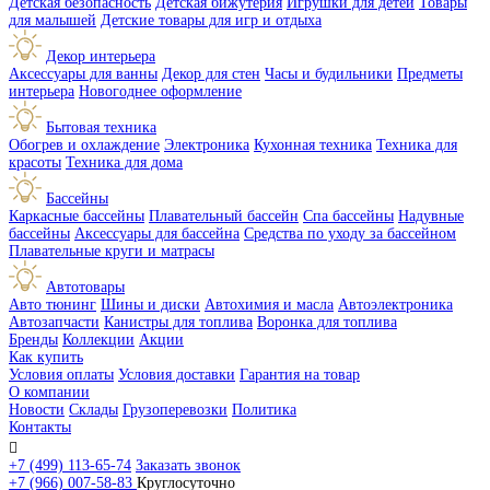
Детская безопасность
Детская бижутерия
Игрушки для детей
Товары
для малышей
Детские товары для игр и отдыха
Декор интерьера
Аксессуары для ванны
Декор для стен
Часы и будильники
Предметы
интерьера
Новогоднее оформление
Бытовая техника
Обогрев и охлаждение
Электроника
Кухонная техника
Техника для
красоты
Техника для дома
Бассейны
Каркасные бассейны
Плавательный бассейн
Спа бассейны
Надувные
бассейны
Аксессуары для бассейна
Средства по уходу за бассейном
Плавательные круги и матрасы
Автотовары
Авто тюнинг
Шины и диски
Автохимия и масла
Автоэлектроника
Автозапчасти
Канистры для топлива
Воронка для топлива
Бренды
Коллекции
Акции
Как купить
Условия оплаты
Условия доставки
Гарантия на товар
О компании
Новости
Склады
Грузоперевозки
Политика
Контакты

+7 (499) 113-65-74
Заказать звонок
+7 (966) 007-58-83
Круглосуточно