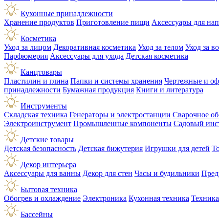
Кухонные принадлежности
Хранение продуктов
Приготовление пищи
Аксессуары для на
Косметика
Уход за лицом
Декоративная косметика
Уход за телом
Уход за в
Парфюмерия
Аксессуары для ухода
Детская косметика
Канцтовары
Пластилин и глина
Папки и системы хранения
Чертежные и о
принадлежности
Бумажная продукция
Книги и литература
Инструменты
Складская техника
Генераторы и электростанции
Сварочное об
Электроинструмент
Промышленные компоненты
Садовый инс
Детские товары
Детская безопасность
Детская бижутерия
Игрушки для детей
Т
Декор интерьера
Аксессуары для ванны
Декор для стен
Часы и будильники
Пред
Бытовая техника
Обогрев и охлаждение
Электроника
Кухонная техника
Техника
Бассейны