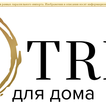
 рамках параллельного импорта. Изображения и описания носят информацион