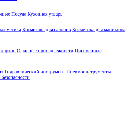
чные
Посуда
Кухонная утварь
 косметика
Косметика для салонов
Косметика для маникюра
 картон
Офисные принадлежности
Письменные
нт
Гидравлический инструмент
Пневмоинструменты
 безопасности