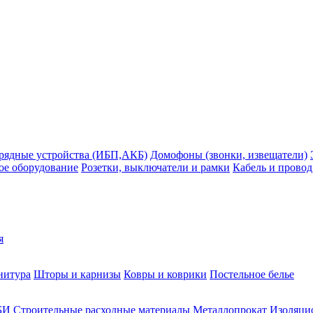
рядные устройства (ИБП,АКБ)
Домофоны (звонки, извещатели)
ое оборудование
Розетки, выключатели и рамки
Кабель и провод
я
нитура
Шторы и карнизы
Ковры и коврики
Постельное белье
БИ
Строительные расходные материалы
Металлопрокат
Изоляцио