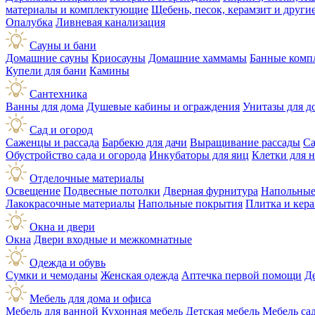
материалы и комплектующие
Щебень, песок, керамзит и друг
Опалубка
Ливневая канализация
Сауны и бани
Домашние сауны
Криосауны
Домашние хаммамы
Банные комп
Купели для бани
Камины
Сантехника
Ванны для дома
Душевые кабины и ограждения
Унитазы для д
Сад и огород
Саженцы и рассада
Барбекю для дачи
Выращивание рассады
Са
Обустройство сада и огорода
Инкубаторы для яиц
Клетки для 
Отделочные материалы
Освещение
Подвесные потолки
Дверная фурнитура
Напольные
Лакокрасочные материалы
Напольные покрытия
Плитка и кер
Окна и двери
Окна
Двери входные и межкомнатные
Одежда и обувь
Сумки и чемоданы
Женская одежда
Аптечка первой помощи
Д
Мебель для дома и офиса
Мебель для ванной
Кухонная мебель
Детская мебель
Мебель са