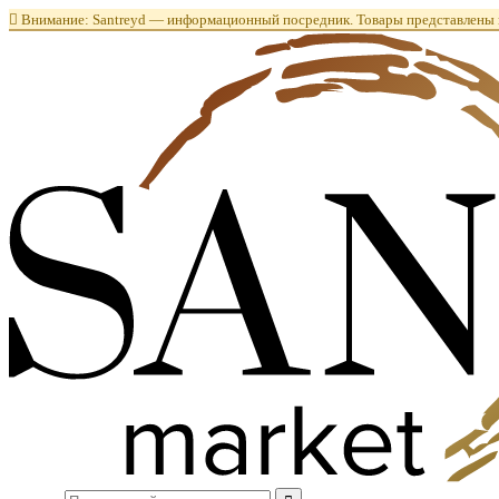

Внимание: Santreyd — информационный посредник. Товары представлены в