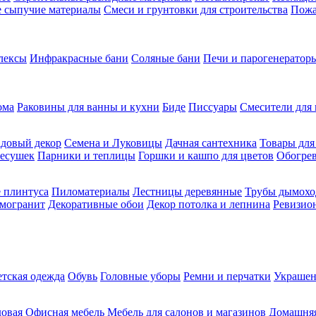
ие сыпучие материалы
Смеси и грунтовки для строительства
Пожа
лексы
Инфракрасные бани
Соляные бани
Печи и парогенераторы
ома
Раковины для ванны и кухни
Биде
Писсуары
Смесители для 
довый декор
Семена и Луковицы
Дачная сантехника
Товары для
несушек
Парники и теплицы
Горшки и кашпо для цветов
Обогрев
 плинтуса
Пиломатериалы
Лестницы деревянные
Трубы дымохо
амогранит
Декоративные обои
Декор потолка и лепнина
Ревизио
етская одежда
Обувь
Головные уборы
Ремни и перчатки
Украшен
довая
Офисная мебель
Мебель для салонов и магазинов
Домашняя