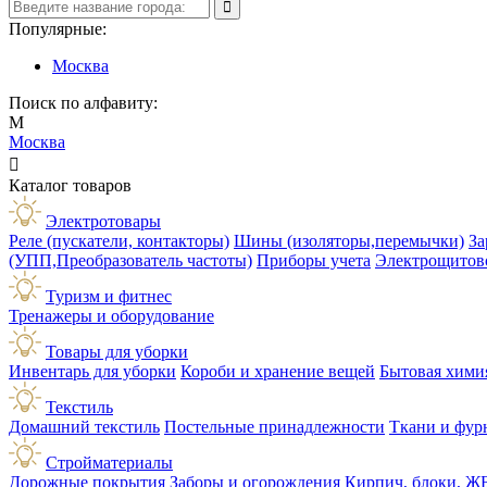
Популярные:
Москва
Поиск по алфавиту:
М
Москва

Каталог товаров
Электротовары
Реле (пускатели, контакторы)
Шины (изоляторы,перемычки)
За
(УПП,Преобразователь частоты)
Приборы учета
Электрощитов
Туризм и фитнес
Тренажеры и оборудование
Товары для уборки
Инвентарь для уборки
Короби и хранение вещей
Бытовая хими
Текстиль
Домашний текстиль
Постельные принадлежности
Ткани и фур
Стройматериалы
Дорожные покрытия
Заборы и огорождения
Кирпич, блоки, Ж