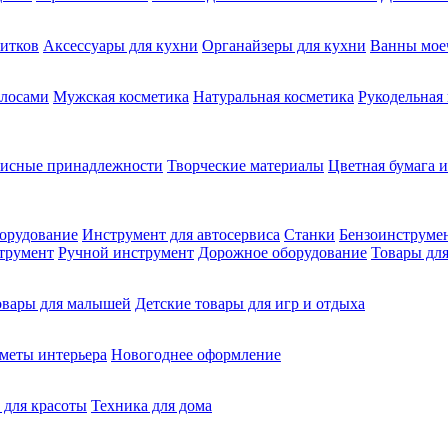
питков
Аксессуары для кухни
Органайзеры для кухни
Ванны мое
олосами
Мужская косметика
Натуральная косметика
Рукодельная
фисные принадлежности
Творческие материалы
Цветная бумага и
орудование
Инструмент для автосервиса
Станки
Бензоинструме
трумент
Ручной инструмент
Дорожное оборудование
Товары для
овары для малышей
Детские товары для игр и отдыха
меты интерьера
Новогоднее оформление
 для красоты
Техника для дома