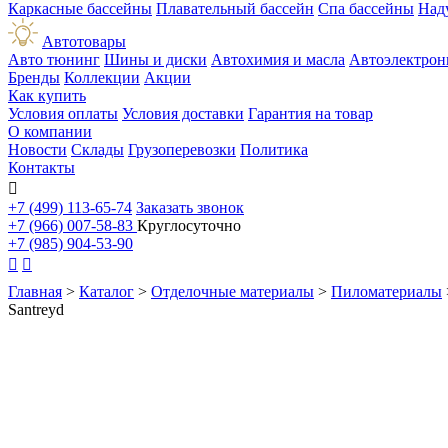
Каркасные бассейны
Плавательный бассейн
Спа бассейны
Над
Автотовары
Авто тюнинг
Шины и диски
Автохимия и масла
Автоэлектрон
Бренды
Коллекции
Акции
Как купить
Условия оплаты
Условия доставки
Гарантия на товар
О компании
Новости
Склады
Грузоперевозки
Политика
Контакты

+7 (499) 113-65-74
Заказать звонок
+7 (966) 007-58-83
Круглосуточно
+7 (985) 904-53-90


Главная
>
Каталог
>
Отделочные материалы
>
Пиломатериалы
Santreyd